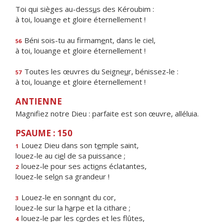
Toi qui sièges au-dess
u
s des Kéroubim :
à toi, louange et gloire éternellement !
Béni sois-tu au firmam
e
nt, dans le ciel,
56
à toi, louange et gloire éternellement !
Toutes les œuvres du Seigne
u
r, bénissez-le :
57
à toi, louange et gloire éternellement !
ANTIENNE
Magnifiez notre Dieu : parfaite est son œuvre, alléluia.
PSAUME : 150
Louez Dieu dans son t
e
mple saint,
1
louez-le au ci
e
l de sa puissance ;
louez-le pour ses acti
o
ns éclatantes,
2
louez-le sel
o
n sa grandeur !
Louez-le en sonn
a
nt du cor,
3
louez-le sur la h
a
rpe et la cithare ;
louez-le par les c
o
rdes et les flûtes,
4