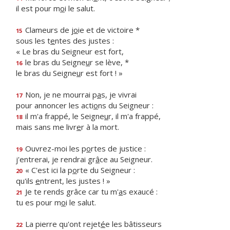
il est pour m
o
i le salut.
Clameurs de j
o
ie et de victoire *
15
sous les t
e
ntes des justes :
« Le bras du Seigneur est fort,
le bras du Seigne
u
r se lève, *
16
le bras du Seigne
u
r est fort ! »
Non, je ne mourrai p
a
s, je vivrai
17
pour annoncer les acti
o
ns du Seigneur :
il m'a frappé, le Seigne
u
r, il m'a frappé,
18
mais sans me livr
e
r à la mort.
Ouvrez-moi les p
o
rtes de justice :
19
j'entrerai, je rendrai gr
â
ce au Seigneur.
« C'est ici la p
o
rte du Seigneur :
20
qu'ils
e
ntrent, les justes ! »
Je te rends grâce car tu m'
a
s exaucé :
21
tu es pour m
o
i le salut.
La pierre qu'ont rejet
é
e les bâtisseurs
22