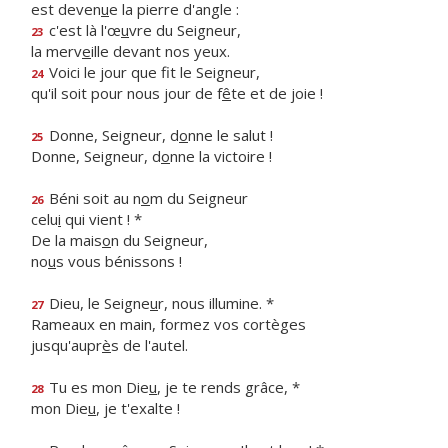
est deven
u
e la pierre d'angle :
c'est là l'œ
u
vre du Seigneur,
23
la merv
e
ille devant nos yeux.
Voici le jour que f
t le Seigneur,
24
qu'il soit pour nous jour de f
ê
te et de joie !
Donne, Seigneur, d
o
nne le salut !
25
Donne, Seigneur, d
o
nne la victoire !
Béni soit au n
o
m du Seigneur
26
celu
i
qui vient ! *
De la mais
o
n du Seigneur,
no
u
s vous bénissons !
Dieu, le Seigne
u
r, nous illumine. *
27
Rameaux en main, formez vos cortèges
jusqu'aupr
è
s de l'autel.
Tu es mon Die
u
, je te rends grâce, *
28
mon Die
u
, je t'exalte !