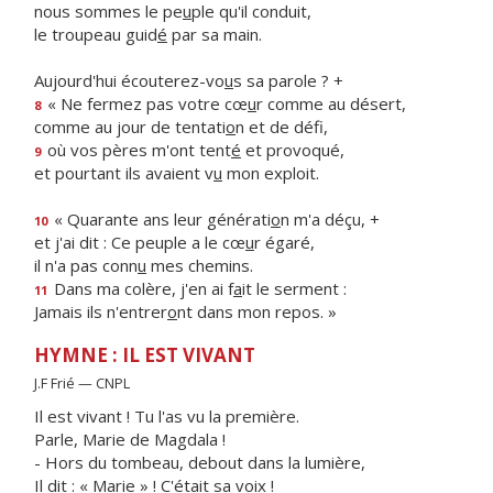
nous sommes le pe
u
ple qu'il conduit,
le troupeau guid
é
par sa main.
Aujourd'hui écouterez-vo
u
s sa parole ? +
« Ne fermez pas votre cœ
u
r comme au désert,
8
comme au jour de tentati
o
n et de défi,
où vos pères m'ont tent
é
et provoqué,
9
et pourtant ils avaient v
u
mon exploit.
« Quarante ans leur générati
o
n m'a déçu, +
10
et j'ai dit : Ce peuple a le cœ
u
r égaré,
il n'a pas conn
u
mes chemins.
Dans ma colère, j'en ai f
a
it le serment :
11
Jamais ils n'entrer
o
nt dans mon repos. »
HYMNE : IL EST VIVANT
J.F Frié — CNPL
Il est vivant ! Tu l'as vu la première.
Parle, Marie de Magdala !
- Hors du tombeau, debout dans la lumière,
Il dit : « Marie » ! C'était sa voix !