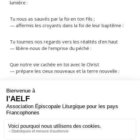
lumière :
Tu nous as sauvés par la foi en ton Fils ;
— affermis les croyants dans la foi de leur baptême :
Tu tournes nos regards vers les réalités d’en haut
— libère-nous de l’emprise du péché :
Que notre vie cachée en toi avec le Christ
— prépare les cieux nouveaux et la terre nouvelle :
NOTRE PÈRE
ORAISON
Dieu éternel et tout-puissant, guide-nous jusqu’au
bonheur du ciel ; que le troupeau parvienne, malgré sa
faiblesse, là où son Pasteur est entré victorieux. Lui qui
règne.