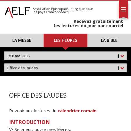
L'AELF
S'abonner
Association Épiscopale Liturgique
pour
les pays Francophones
Calendrier
Recevez gratuitement
Contact
les lectures du jour par courriel
LA MESSE
LES HEURES
LA BIBLE
Le
8 mai 2022
|
Office des laudes
|
OFFICE DES LAUDES
Revenir aux lectures du
calendrier romain
.
INTRODUCTION
V/ Seigneur, ouvre mes lèvres,