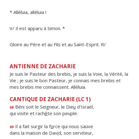
* Alléluia, alléluia !
V/ Il est apparu à Simon. *
Gloire au Père et au Fils et au Saint-Esprit. R/
ANTIENNE DE ZACHARIE
Je suis le Pasteur des brebis, je suis la Voie, la Vérité, la
Vie ; je suis le bon Pasteur, je connais mes brebis et
mes brebis me connaissent. Alléluia.
CANTIQUE DE ZACHARIE (LC 1)
Béni soit le Seigneur, le Die
u
d'Israël,
68
qui visite et rach
è
te son peuple.
Il a fait surgir la f
o
rce qui nous sauve
69
dans la maison de Dav
i
d, son serviteur,