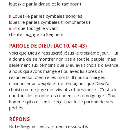
louez-le par la d
a
nse et le tambour !
Louez-le par les cymb
a
les sonores,
5
louez-le par les cymb
a
les triomphantes !
Et que tout
ê
tre vivant
6
chante lou
a
nge au Seigneur !
PAROLE DE DIEU : (AC 10, 40-43)
Voici que Dieu a ressuscité Jésus le troisième jour. Il lui
a donné de se montrer non pas à tout le peuple, mais
seulement aux témoins que Dieu avait choisis d’avance,
à nous qui avons mangé et bu avec lui après sa
résurrection d’entre les morts. Il nous a chargés
d’annoncer au peuple et de témoigner que Dieu l’a
choisi comme Juge des vivants et des morts. C’est à lui
que tous les prophètes rendent ce témoignage : Tout
homme qui croit en lui reçoit par lui le pardon de ses
péchés.
RÉPONS
R/ Le Seigneur est vraiment ressuscité.