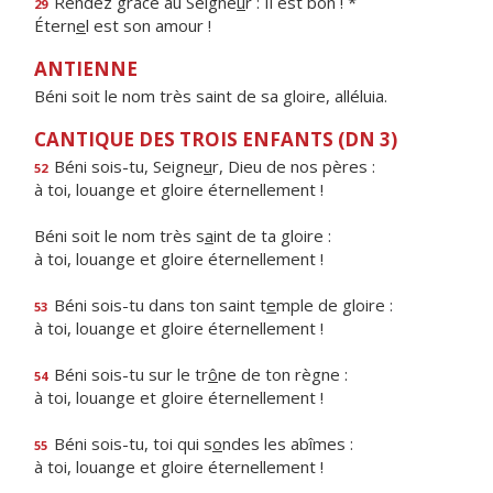
Rendez grâce au Seigne
u
r : Il est bon ! *
29
Étern
e
l est son amour !
ANTIENNE
Béni soit le nom très saint de sa gloire, alléluia.
CANTIQUE DES TROIS ENFANTS (DN 3)
Béni sois-tu, Seigne
u
r, Dieu de nos pères :
52
à toi, louange et gloire éternellement !
Béni soit le nom très s
a
int de ta gloire :
à toi, louange et gloire éternellement !
Béni sois-tu dans ton saint t
e
mple de gloire :
53
à toi, louange et gloire éternellement !
Béni sois-tu sur le tr
ô
ne de ton règne :
54
à toi, louange et gloire éternellement !
Béni sois-tu, toi qui s
o
ndes les abîmes :
55
à toi, louange et gloire éternellement !