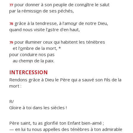
pour donner à son peuple de conn
a
ître le salut
77
par la rémissi
o
n de ses péchés,
grâce à la tendresse, à l'amo
u
r de notre Dieu,
78
quand nous visite l'
a
stre d'en haut,
pour illuminer ceux qui habitent les ténèbres
79
et l'
o
mbre de la mort, *
pour conduire nos pas
au chem
i
n de la paix.
INTERCESSION
Rendons grâce à Dieu le Père qui a sauvé son Fils de la
mort :
R/
Gloire à toi dans les siècles !
Père saint, tu as glorifié ton Enfant bien-aimé ;
— en lui tu nous appelles des ténèbres à ton admirable