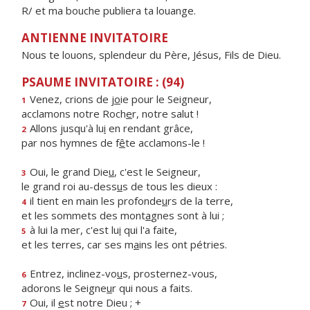
R/ et ma bouche publiera ta louange.
ANTIENNE INVITATOIRE
Nous te louons, splendeur du Père, Jésus, Fils de Dieu.
PSAUME INVITATOIRE : (94)
Venez, crions de j
o
ie pour le Seigneur,
1
acclamons notre Roch
e
r, notre salut !
Allons jusqu'à lu
i
en rendant grâce,
2
par nos hymnes de f
ê
te acclamons-le !
Oui, le grand Die
u
, c'est le Seigneur,
3
le grand roi au-dess
u
s de tous les dieux :
il tient en main les profonde
u
rs de la terre,
4
et les sommets des mont
a
gnes sont à lui ;
à lui la mer, c'est lu
i
qui l'a faite,
5
et les terres, car ses m
a
ins les ont pétries.
Entrez, inclinez-vo
u
s, prosternez-vous,
6
adorons le Seigne
u
r qui nous a faits.
Oui, il
e
st notre Dieu ; +
7