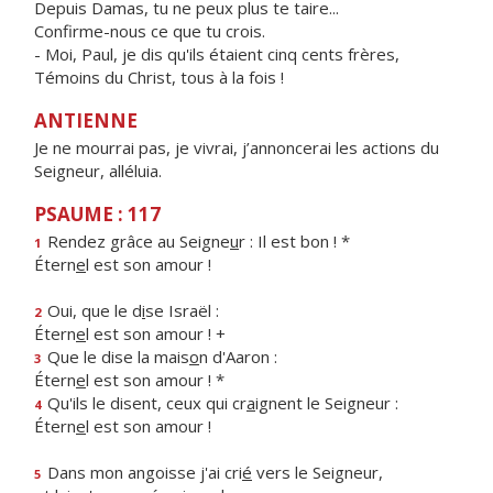
Depuis Damas, tu ne peux plus te taire...
Confirme-nous ce que tu crois.
- Moi, Paul, je dis qu'ils étaient cinq cents frères,
Témoins du Christ, tous à la fois !
ANTIENNE
Je ne mourrai pas, je vivrai, j’annoncerai les actions du
Seigneur, alléluia.
PSAUME : 117
Rendez grâce au Seigne
u
r : Il est bon ! *
1
Étern
e
l est son amour !
Oui, que le d
i
se Israël :
2
Étern
e
l est son amour ! +
Que le dise la mais
o
n d'Aaron :
3
Étern
e
l est son amour ! *
Qu'ils le disent, ceux qui cr
a
ignent le Seigneur :
4
Étern
e
l est son amour !
Dans mon angoisse j'ai cri
é
vers le Seigneur,
5