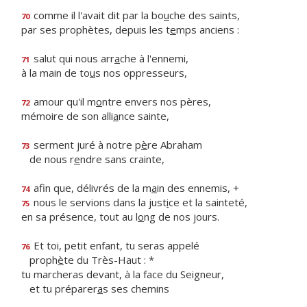
comme il l'avait dit par la bo
u
che des saints,
70
par ses prophètes, depuis les t
e
mps anciens :
salut qui nous arr
a
che à l'ennemi,
71
à la main de to
u
s nos oppresseurs,
amour qu'il m
o
ntre envers nos pères,
72
mémoire de son alli
a
nce sainte,
serment juré à notre p
è
re Abraham
73
de nous r
e
ndre sans crainte,
afin que, délivrés de la m
a
in des ennemis, +
74
nous le servions dans la just
i
ce et la sainteté,
75
en sa présence, tout au l
o
ng de nos jours.
Et toi, petit enfant, tu seras appelé
76
proph
è
te du Très-Haut : *
tu marcheras devant, à la face du Seigneur,
et tu préparer
a
s ses chemins