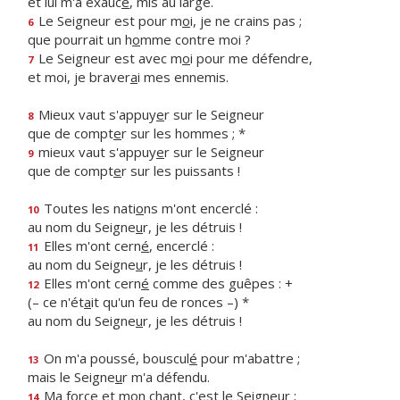
et lui m'a exauc
é
, mis au large.
Le Seigneur est pour m
o
i, je ne crains pas ;
6
que pourrait un h
o
mme contre moi ?
Le Seigneur est avec m
o
i pour me défendre,
7
et moi, je braver
a
i mes ennemis.
Mieux vaut s'appuy
e
r sur le Seigneur
8
que de compt
e
r sur les hommes ; *
mieux vaut s'appuy
e
r sur le Seigneur
9
que de compt
e
r sur les puissants !
Toutes les nati
o
ns m'ont encerclé :
10
au nom du Seigne
u
r, je les détruis !
Elles m'ont cern
é
, encerclé :
11
au nom du Seigne
u
r, je les détruis !
Elles m'ont cern
é
comme des guêpes : +
12
(– ce n'ét
a
it qu'un feu de ronces –) *
au nom du Seigne
u
r, je les détruis !
On m'a poussé, bouscul
é
pour m'abattre ;
13
mais le Seigne
u
r m'a défendu.
Ma force et mon ch
a
nt, c'est le Seigneur ;
14