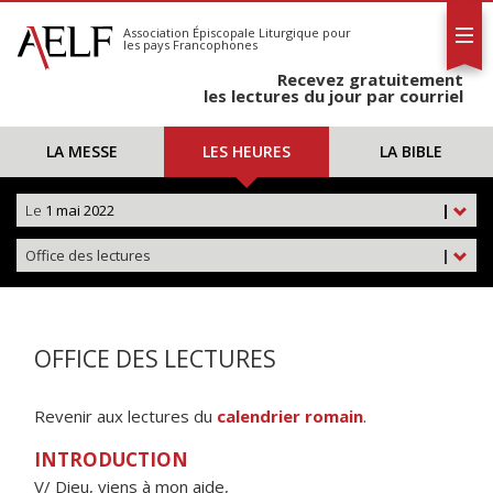
L'AELF
S'abonner
Association Épiscopale Liturgique
pour
les pays Francophones
Calendrier
Recevez gratuitement
Contact
les lectures du jour par courriel
LA MESSE
LES HEURES
LA BIBLE
Le
1 mai 2022
|
Office des lectures
|
OFFICE DES LECTURES
Revenir aux lectures du
calendrier romain
.
INTRODUCTION
V/ Dieu, viens à mon aide,