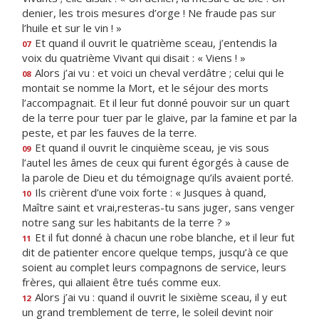
denier, les trois mesures d’orge ! Ne fraude pas sur
l’huile et sur le vin ! »
Et quand il ouvrit le quatrième sceau, j’entendis la
07
voix du quatrième Vivant qui disait : « Viens ! »
Alors j’ai vu : et voici un cheval verdâtre ; celui qui le
08
montait se nomme la Mort, et le séjour des morts
l’accompagnait. Et il leur fut donné pouvoir sur un quart
de la terre pour tuer par le glaive, par la famine et par la
peste, et par les fauves de la terre.
Et quand il ouvrit le cinquième sceau, je vis sous
09
l’autel les âmes de ceux qui furent égorgés à cause de
la parole de Dieu et du témoignage qu’ils avaient porté.
Ils crièrent d’une voix forte : « Jusques à quand,
10
Maître saint et vrai,resteras-tu sans juger, sans venger
notre sang sur les habitants de la terre ? »
Et il fut donné à chacun une robe blanche, et il leur fut
11
dit de patienter encore quelque temps, jusqu’à ce que
soient au complet leurs compagnons de service, leurs
frères, qui allaient être tués comme eux.
Alors j’ai vu : quand il ouvrit le sixième sceau, il y eut
12
un grand tremblement de terre, le soleil devint noir