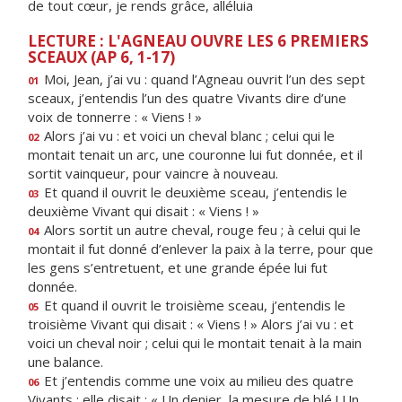
de tout cœur, je rends grâce, alléluia
LECTURE : L'AGNEAU OUVRE LES 6 PREMIERS
SCEAUX (AP 6, 1-17)
Moi, Jean, j’ai vu : quand l’Agneau ouvrit l’un des sept
01
sceaux, j’entendis l’un des quatre Vivants dire d’une
voix de tonnerre : « Viens ! »
Alors j’ai vu : et voici un cheval blanc ; celui qui le
02
montait tenait un arc, une couronne lui fut donnée, et il
sortit vainqueur, pour vaincre à nouveau.
Et quand il ouvrit le deuxième sceau, j’entendis le
03
deuxième Vivant qui disait : « Viens ! »
Alors sortit un autre cheval, rouge feu ; à celui qui le
04
montait il fut donné d’enlever la paix à la terre, pour que
les gens s’entretuent, et une grande épée lui fut
donnée.
Et quand il ouvrit le troisième sceau, j’entendis le
05
troisième Vivant qui disait : « Viens ! » Alors j’ai vu : et
voici un cheval noir ; celui qui le montait tenait à la main
une balance.
Et j’entendis comme une voix au milieu des quatre
06
Vivants ; elle disait : « Un denier, la mesure de blé ! Un