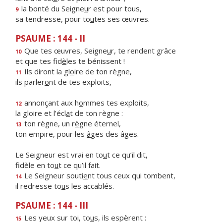
la bonté du Seigne
u
r est pour tous,
9
sa tendresse, pour to
u
tes ses œuvres.
PSAUME : 144 - II
Que tes œuvres, Seigne
u
r, te rendent grâce
10
et que tes fid
è
les te bénissent !
Ils diront la gl
o
ire de ton règne,
11
ils parler
o
nt de tes exploits,
annonçant aux h
o
mmes tes exploits,
12
la gloire et l’écl
a
t de ton règne :
ton règne, un r
è
gne éternel,
13
ton empire, pour les
â
ges des âges.
Le Seigneur est vrai en to
u
t ce qu’il dit,
fidèle en to
u
t ce qu’il fait.
Le Seigneur souti
e
nt tous ceux qui tombent,
14
il redresse to
u
s les accablés.
PSAUME : 144 - III
Les yeux sur toi, to
u
s, ils espèrent :
15