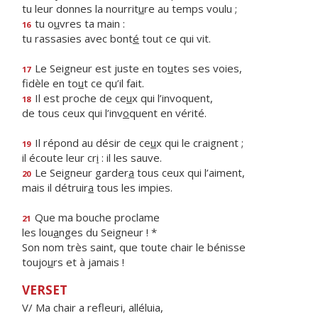
tu leur donnes la nourrit
u
re au temps voulu ;
tu o
u
vres ta main :
16
tu rassasies avec bont
é
tout ce qui vit.
Le Seigneur est juste en to
u
tes ses voies,
17
fidèle en to
u
t ce qu’il fait.
Il est proche de ce
u
x qui l’invoquent,
18
de tous ceux qui l’inv
o
quent en vérité.
Il répond au désir de ce
u
x qui le craignent ;
19
il écoute leur cr
i
: il les sauve.
Le Seigneur garder
a
tous ceux qui l’aiment,
20
mais il détruir
a
tous les impies.
Que ma bouche proclame
21
les lou
a
nges du Seigneur ! *
Son nom très saint, que toute chair le bénisse
toujo
u
rs et à jamais !
VERSET
V/ Ma chair a refleuri, alléluia,