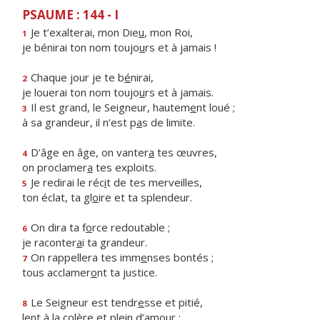
PSAUME : 144 - I
Je t’exalterai, mon Die
u
, mon Roi,
1
je bénirai ton nom toujo
u
rs et à jamais !
Chaque jour je te b
é
nirai,
2
je louerai ton nom toujo
u
rs et à jamais.
Il est grand, le Seigneur, hautem
e
nt loué ;
3
à sa grandeur, il n’est p
a
s de limite.
D’âge en âge, on vanter
a
tes œuvres,
4
on proclamer
a
tes exploits.
Je redirai le réc
i
t de tes merveilles,
5
ton éclat, ta gl
o
ire et ta splendeur.
On dira ta f
o
rce redoutable ;
6
je raconter
a
i ta grandeur.
On rappellera tes imm
e
nses bontés ;
7
tous acclamer
o
nt ta justice.
Le Seigneur est tendr
e
sse et pitié,
8
lent à la col
è
re et plein d’amour ;