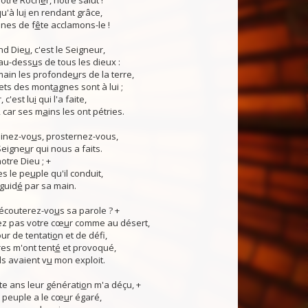
otre Roch
e
r, notre salut !
u'à lu
i
en rendant grâce,
nes de f
ê
te acclamons-le !
nd Die
u
, c'est le Seigneur,
 au-dess
u
s de tous les dieux :
 main les profonde
u
rs de la terre,
ets des mont
a
gnes sont à lui ;
, c'est lu
i
qui l'a faite,
, car ses m
a
ins les ont pétries.
linez-vo
u
s, prosternez-vous,
Seigne
u
r qui nous a faits.
notre Dieu ; +
s le pe
u
ple qu'il conduit,
guid
é
par sa main.
 écouterez-vo
u
s sa parole ? +
z pas votre cœ
u
r comme au désert,
r de tentati
o
n et de défi,
es m'ont tent
é
et provoqué,
ls avaient v
u
mon exploit.
e ans leur générati
o
n m'a déçu, +
 Ce peuple a le cœ
u
r égaré,