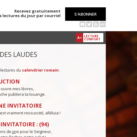
Recevez gratuitement
S'ABONNER
s lectures du jour par courriel
API
LECTURE
A+
CONFORT
 DES LAUDES
 lectures du
calendrier romain
.
UCTION
 ouvre mes lèvres,
che publiera ta louange.
E INVITATOIRE
est vraiment ressuscité, alléluia !
NVITATOIRE : (94)
ns de j
o
ie pour le Seigneur,