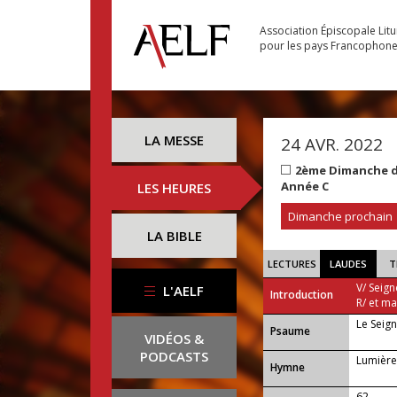
Association Épiscopale Lit
pour les pays Francophon
LA MESSE
24 AVR. 2022
2ème Dimanche de
Année C
LES HEURES
Dimanche prochain
LA BIBLE
LECTURES
LAUDES
T
V/ Seign
L'AELF
Introduction
R/ et m
Le Seign
Psaume
VIDÉOS &
PODCASTS
Lumière
Hymne
62 —