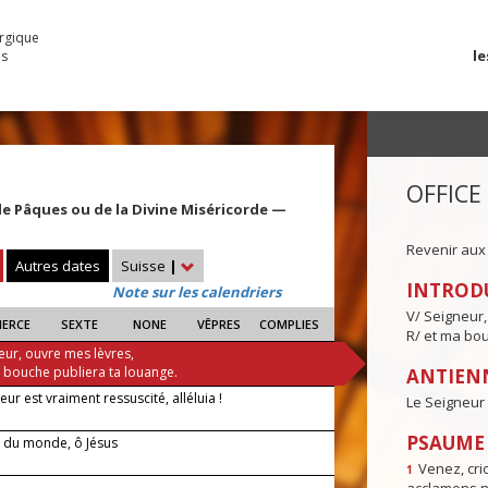
urgique
le
es
OFFICE
 Pâques ou de la Divine Miséricorde —
Revenir aux
Autres dates
Suisse
|
INTROD
Note sur les calendriers
V/ Seigneur,
IERCE
SEXTE
NONE
VÊPRES
COMPLIES
R/ et ma bou
eur, ouvre mes lèvres,
a bouche publiera ta louange.
ANTIENN
eur est vraiment ressuscité, alléluia !
Le Seigneur 
PSAUME I
 du monde, ô Jésus
Venez, crio
1