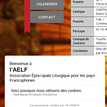
Psaume
CALENDRIER
Christ e
sur le p
CANTIQU
Cantique
Notre S
CONTACT
Dieu, all
149 —
Psaume
Comme il
alléluia 
Ac 10, 
Péricope
Cantique de
Touche m
Zacharie
Alléluia 
Dieu de 
Conclusion
par les 