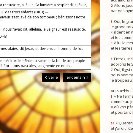
acclamons n
st ressuscité, alléluia. Sa lumière a resplendi, alléluia,
Allons jusq
2
euple racheté par son sang.
par nos hym
E des trois enfants (Dn 3) —
auveur s’est levé de son tombeau ; bénissons notre
Oui, le gra
éluia !
3
le grand roi
 nous l’avait dit, alléluia, le Seigneur est ressuscité,
il tient en
4
!
40-43
et les somm
à lui la mer
5
et les terres
es plaies, dit Jésus, et deviens un homme de foi.
!
Entrez, inc
6
miséricorde infinie, tu ranimes la foi de ton peuple
adorons le 
célébrations pascales ; augmente en nous...
Oui, il
e
st 
7
nous somme
veille
lendemain
le troupeau 
Aujourd'hui
« Ne ferme
8
comme au jou
où vos pèr
9
et pourtant i
« Quarant
10
et j'ai dit :