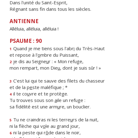
Dans l'unité du Saint-Esprit,
Régnant sans fin dans tous les siècles.
ANTIENNE
Alléluia, alléluia, alléluia !
PSAUME : 90
Quand je me tiens sous l'abr
i
du Très-Haut
1
et repose à l'
o
mbre du Puissant,
je dis au Seigne
u
r : « Mon refuge,
2
mon rempart, mon Die
u
, dont je suis sûr ! »
C'est lui qui te sauve des filets du chasseur
3
et de la p
e
ste maléfique ; *
il te co
u
vre et te protège.
4
Tu trouves sous son
a
ile un refuge :
sa fidélité est une arm
u
re, un bouclier.
Tu ne craindras ni les terre
u
rs de la nuit,
5
ni la flèche qui v
o
le au grand jour,
ni la peste qui r
ô
de dans le noir,
6