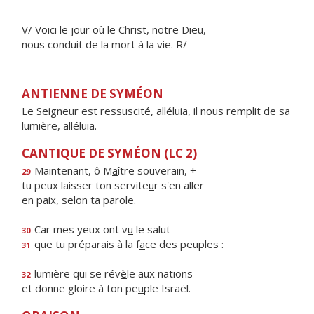
V/ Voici le jour où le Christ, notre Dieu,
nous conduit de la mort à la vie. R/
ANTIENNE DE SYMÉON
Le Seigneur est ressuscité, alléluia, il nous remplit de sa
lumière, alléluia.
CANTIQUE DE SYMÉON (LC 2)
Maintenant, ô M
a
ître souverain, +
29
tu peux laisser ton servite
u
r s'en aller
en paix, sel
o
n ta parole.
Car mes yeux ont v
u
le salut
30
que tu préparais à la f
a
ce des peuples :
31
lumière qui se rév
è
le aux nations
32
et donne gloire à ton pe
u
ple Israël.