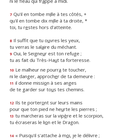
ni le fléau qui fr
a
ppe à midi.
Qu'il en tombe m
i
lle à tes côtés, +
7
qu'il en tombe dix m
i
lle à ta droite, *
toi, tu r
e
stes hors d'atteinte.
Il suffit que tu o
u
vres les yeux,
8
tu verras le sal
a
ire du méchant.
Oui, le Seigne
u
r est ton refuge ;
9
tu as fait du Très-Ha
u
t ta forteresse.
Le malheur ne pourr
a
te toucher,
10
ni le danger, approch
e
r de ta demeure :
il donne missi
o
n à ses anges
11
de te garder sur to
u
s tes chemins.
Ils te porter
o
nt sur leurs mains
12
pour que ton pied ne he
u
rte les pierres ;
tu marcheras sur la vip
è
re et le scorpion,
13
tu écraseras le li
o
n et le Dragon.
« Puisqu'il s'attache à m
o
i, je le délivre ;
14