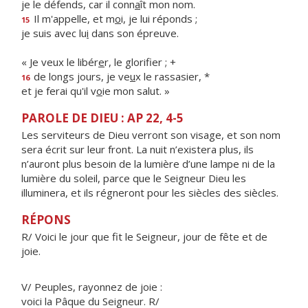
je le défends, car il conn
a
ît mon nom.
Il m'appelle, et m
o
i, je lui réponds ;
15
je suis avec lu
i
dans son épreuve.
« Je veux le libér
e
r, le glorifier ; +
de longs jours, je ve
u
x le rassasier, *
16
et je ferai qu'il v
o
ie mon salut. »
PAROLE DE DIEU : AP 22, 4-5
Les serviteurs de Dieu verront son visage, et son nom
sera écrit sur leur front. La nuit n’existera plus, ils
n’auront plus besoin de la lumière d’une lampe ni de la
lumière du soleil, parce que le Seigneur Dieu les
illuminera, et ils régneront pour les siècles des siècles.
RÉPONS
R/ Voici le jour que fit le Seigneur, jour de fête et de
joie.
V/ Peuples, rayonnez de joie :
voici la Pâque du Seigneur. R/