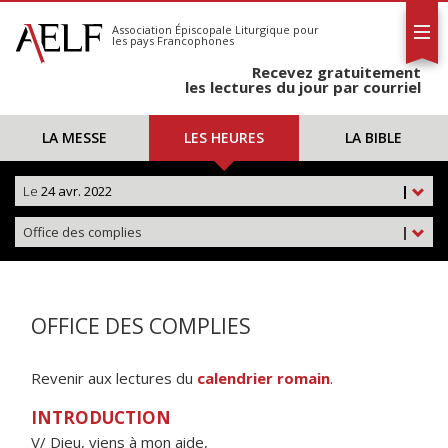
L'AELF
S'abonner
Association Épiscopale Liturgique
pour
les pays Francophones
Calendrier
Recevez gratuitement
Contact
les lectures du jour par courriel
LA MESSE
LES HEURES
LA BIBLE
Le
24 avr. 2022
|
Office des complies
|
OFFICE DES COMPLIES
Revenir aux lectures du
calendrier romain
.
INTRODUCTION
V/ Dieu, viens à mon aide,