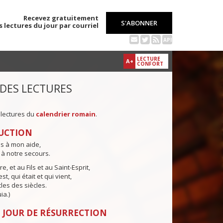
Recevez gratuitement
S'ABONNER
s lectures du jour par courriel
API
LECTURE
A+
CONFORT
 DES LECTURES
 lectures du
calendrier romain
.
UCTION
ns à mon aide,
 à notre secours.
e, et au Fils et au Saint-Esprit,
st, qui était et qui vient,
cles des siècles.
ia.)
 JOUR DE RÉSURRECTION