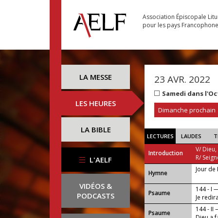
Association Épiscopale Lit
pour les pays Francophon
LA MESSE
23 AVR. 2022
Samedi dans l'O
LES HEURES
Dimanche prochain
LA BIBLE
LECTURES
LAUDES
T
V/ Dieu,
Introduction
R/ Seign
L'AELF
Jour de
...
Hymne
VIDÉOS &
144 - I 
Psaume
PODCASTS
Je redir
144 - II
Psaume
Dieu a f