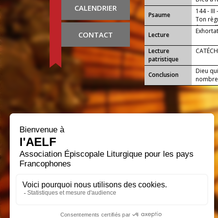
CALENDRIER
144 - III
Psaume
Ton règn
âges, all
Exhorta
CONTACT
Lecture
Lecture
CATÉCH
patristique
Dieu qu
Conclusion
nombre d