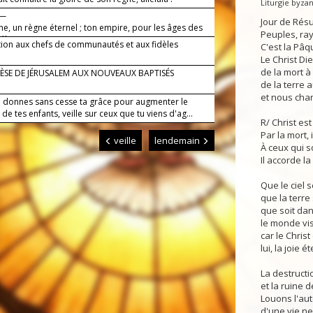
Liturgie byza
 —
Jour de Résu
e, un règne éternel ; ton empire, pour les âges des
Peuples, ray
éluia !
tion aux chefs de communautés et aux fidèles
C'est la Pâq
Le Christ Di
de la mort à 
ÈSE DE JÉRUSALEM AUX NOUVEAUX BAPTISÉS
de la terre a
et nous chan
i donnes sans cesse ta grâce pour augmenter le
e tes enfants, veille sur ceux que tu viens d'ag...
R/ Christ est
Par la mort, i
veille
lendemain
À ceux qui 
Il accorde la 
Que le ciel s
que la terre 
que soit dan
le monde visi
car le Christ
lui, la joie ét
La destructi
et la ruine d
Louons l'au
d'une vie ne