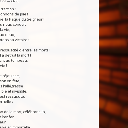
ntine — CNPL
rrection !
onnons de joie !
ue, la Pâque du Seigneur !
eu nous conduit
la vie,
ux cieux,
tons sa victoire :
 ressuscité d'entre les morts !
l a détruit la mort !
sont au tombeau,
vie !
e réjouisse,
soit en fête,
s l'allégresse
ble et invisible,
 est ressuscité,
ernelle :
on de la mort, célébrons-la,
e l'enfer.
teur
uve et immortelle,