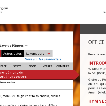
urgique
le
es
OFFICE
ctave de Pâques —
Autres dates
Luxembourg
|
Revenir aux
Note sur les calendriers
INTROD
IERCE
SEXTE
NONE
VÊPRES
COMPLIES
V/ Dieu, vie
 viens à mon aide,
R/ Seigneur,
eur, à notre secours.
Gloire au Pèr
 Résurrection
au Dieu qui e
pour les siè
—
Amen. (Allélu
ai, mon Dieu, ta gloire et ta splendeur, alléluia !
HYMNE :
 —
ait connaître la gloire de son règne, alléluia !