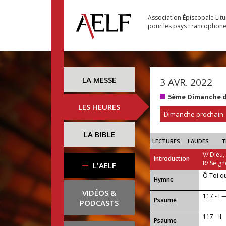
Association Épiscopale Lit
pour les pays Francophon
LA MESSE
3 AVR. 2022
5ème Dimanche d
LES HEURES
Dimanche prochain
LA BIBLE
LECTURES
LAUDES
T
V/ Dieu,
Introduction
R/ Seign
L'AELF
Ô Toi q
...
Hymne
VIDÉOS &
117 - I 
Psaume
PODCASTS
117 - II
Psaume