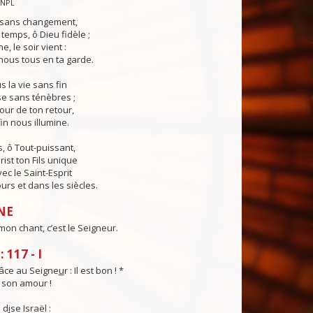
CNPL
s sans changement,
temps, ô Dieu fidèle ;
e, le soir vient :
ous tous en ta garde.
 la vie sans fin
sse sans ténèbres ;
jour de ton retour,
in nous illumine.
, ô Tout-puissant,
rist ton Fils unique
ec le Saint-Esprit
urs et dans les siècles.
NE
mon chant, c’est le Seigneur.
 117 - I
âce au Seigne
u
r : Il est bon ! *
t son amour !
 d
i
se Israël :