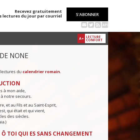
Recevez gratuitement
S'ABONNER
s lectures du jour par courriel
API
LECTURE
A+
CONFORT
 DE NONE
 lectures du
calendrier romain
.
UCTION
ns à mon aide,
 à notre secours.
e, et au Fils et au Saint-Esprit,
st, qui était et qui vient,
cles des siècles.
ia.)
 Ô TOI QUI ES SANS CHANGEMENT