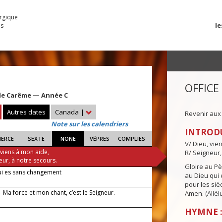
urgique
le
es
OFFICE
e Carême — Année C
Autres dates
Canada
|
Revenir aux
Note sur les calendriers
INTROD
IERCE
SEXTE
NONE
VÊPRES
COMPLIES
V/ Dieu, vie
 viens à mon aide,
R/ Seigneur,
eur, à notre secours.
Gloire au Pèr
ui es sans changement
au Dieu qui e
pour les siè
— Ma force et mon chant, c’est le Seigneur.
Amen. (Allélu
HYMNE :