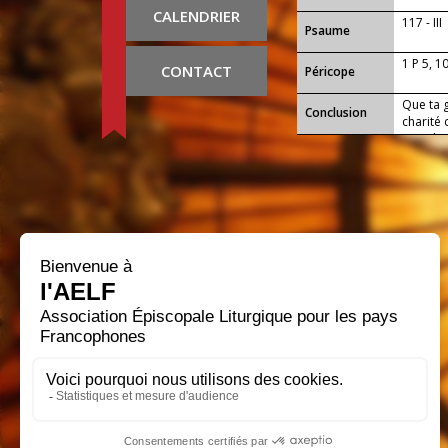
CALENDRIER
117 - III
Psaume
1 P 5, 1
CONTACT
Péricope
Que ta g
Conclusion
charité 
monde. 