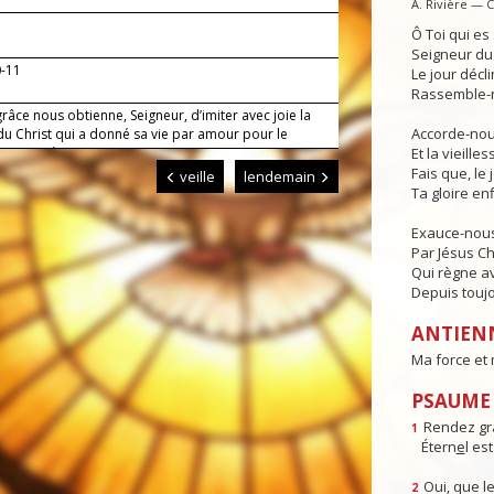
A. Rivière — 
Ô Toi qui e
Seigneur du 
0-11
Le jour déclin
Rassemble-n
râce nous obtienne, Seigneur, d’imiter avec joie la
Accorde-nous
du Christ qui a donné sa vie par amour pour le
Lui qui règne.
Et la vieille
Fais que, le 
veille
lendemain
Ta gloire enf
Exauce-nous
Par Jésus Ch
Qui règne av
Depuis toujo
ANTIEN
Ma force et 
PSAUME :
Rendez gr
1
Étern
e
l es
Oui, que le
2