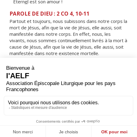
Étern
e
l est son amour !
PAROLE DE DIEU : 2 CO 4, 10-11
Partout et toujours, nous subissons dans notre corps la
mort de Jésus, afin que la vie de Jésus, elle aussi, soit
manifestée dans notre corps. En effet, nous, les
vivants, nous sommes continuellement livrés à la mort à
cause de Jésus, afin que la vie de Jésus, elle aussi, soit
manifestée dans notre existence mortelle.
RÉPONS
V/ Maltraité, il s'humilie,
il n'ouvre pas la bouche.
ORAISON
Que ta grâce nous obtienne, Seigneur, d’imiter avec joie
la charité du Christ qui a donné sa vie par amour pour le
monde. Lui qui règne.