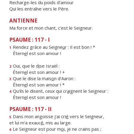
Recharge-les du poids d'amour
Qui les entraîne vers le Père.
ANTIENNE
Ma force et mon chant, c’est le Seigneur.
PSAUME : 117 - I
Rendez grâce au Seigne
u
r : Il est bon ! *
1
Étern
e
l est son amour !
Oui, que le d
i
se Israël :
2
Étern
e
l est son amour ! +
Que le dise la mais
o
n d'Aaron :
3
Étern
e
l est son amour ! *
Qu'ils le disent, ceux qui cr
a
ignent le Seigneur :
4
Étern
e
l est son amour !
PSAUME : 117 - II
Dans mon angoisse j'ai cri
é
vers le Seigneur,
5
et lui m'a exauc
é
, mis au large.
Le Seigneur est pour m
o
i, je ne crains pas ;
6