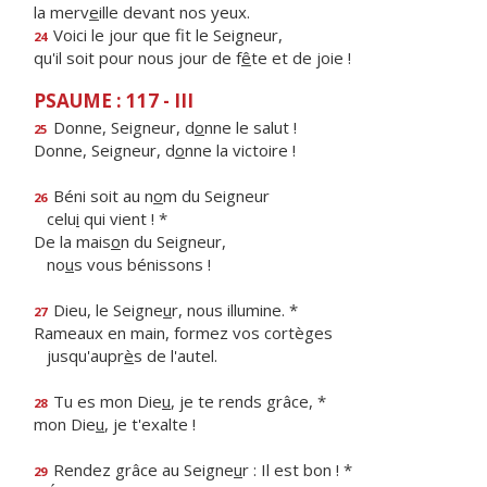
la merv
e
ille devant nos yeux.
Voici le jour que f
t le Seigneur,
24
qu'il soit pour nous jour de f
ê
te et de joie !
PSAUME : 117 - III
Donne, Seigneur, d
o
nne le salut !
25
Donne, Seigneur, d
o
nne la victoire !
Béni soit au n
o
m du Seigneur
26
celu
i
qui vient ! *
De la mais
o
n du Seigneur,
no
u
s vous bénissons !
Dieu, le Seigne
u
r, nous illumine. *
27
Rameaux en main, formez vos cortèges
jusqu'aupr
è
s de l'autel.
Tu es mon Die
u
, je te rends grâce, *
28
mon Die
u
, je t'exalte !
Rendez grâce au Seigne
u
r : Il est bon ! *
29