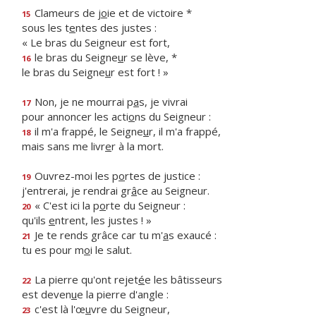
Clameurs de j
o
ie et de victoire *
15
sous les t
e
ntes des justes :
« Le bras du Seigneur est fort,
le bras du Seigne
u
r se lève, *
16
le bras du Seigne
u
r est fort ! »
Non, je ne mourrai p
a
s, je vivrai
17
pour annoncer les acti
o
ns du Seigneur :
il m'a frappé, le Seigne
u
r, il m'a frappé,
18
mais sans me livr
e
r à la mort.
Ouvrez-moi les p
o
rtes de justice :
19
j'entrerai, je rendrai gr
â
ce au Seigneur.
« C'est ici la p
o
rte du Seigneur :
20
qu'ils
e
ntrent, les justes ! »
Je te rends grâce car tu m'
a
s exaucé :
21
tu es pour m
o
i le salut.
La pierre qu'ont rejet
é
e les bâtisseurs
22
est deven
u
e la pierre d'angle :
c'est là l'œ
u
vre du Seigneur,
23