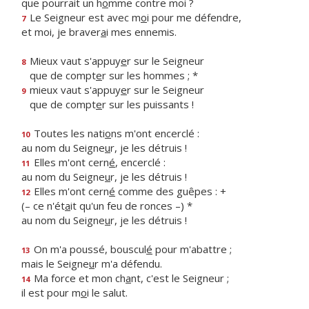
que pourrait un h
o
mme contre moi ?
Le Seigneur est avec m
o
i pour me défendre,
7
et moi, je braver
a
i mes ennemis.
Mieux vaut s'appuy
e
r sur le Seigneur
8
que de compt
e
r sur les hommes ; *
mieux vaut s'appuy
e
r sur le Seigneur
9
que de compt
e
r sur les puissants !
Toutes les nati
o
ns m'ont encerclé :
10
au nom du Seigne
u
r, je les détruis !
Elles m'ont cern
é
, encerclé :
11
au nom du Seigne
u
r, je les détruis !
Elles m'ont cern
é
comme des guêpes : +
12
(– ce n'ét
a
it qu'un feu de ronces –) *
au nom du Seigne
u
r, je les détruis !
On m'a poussé, bouscul
é
pour m'abattre ;
13
mais le Seigne
u
r m'a défendu.
Ma force et mon ch
a
nt, c'est le Seigneur ;
14
il est pour m
o
i le salut.