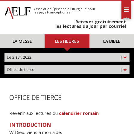
L'AELF
S'abonner
Association Épiscopale Liturgique
pour
les pays Francophones
Calendrier
Recevez gratuitement
Contact
les lectures du jour par courriel
LA MESSE
LES HEURES
LA BIBLE
Le
3 avr. 2022
|
Office de tierce
|
OFFICE DE TIERCE
Revenir aux lectures du
calendrier romain
.
INTRODUCTION
V/ Dieu, viens à mon aide,