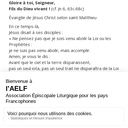
Gloire à toi, Seigneur,
Fils du Dieu vivant !
(cf. Jn 6, 63c.68c)
Évangile de Jésus Christ selon saint Matthieu
En ce temps-là,
Jésus disait à ses disciples :
« Ne pensez pas que je sois venu abolir la Loi ou les
Prophètes :
je ne suis pas venu abolir, mais accomplir.
Amen, je vous le dis :
Avant que le ciel et la terre disparaissent,
pas un seul iota, pas un seul trait ne disparaîtra de la Loi
jusqu’à ce que tout se réalise.
Donc, celui qui rejettera
un seul de ces plus petits commandements,
et qui enseignera aux hommes à faire ainsi,
sera déclaré le plus petit dans le royaume des Cieux.
Mais celui qui les observera et les enseignera,
celui-là sera déclaré grand dans le royaume des Cieux. »
– Acclamons la Parole de Dieu.