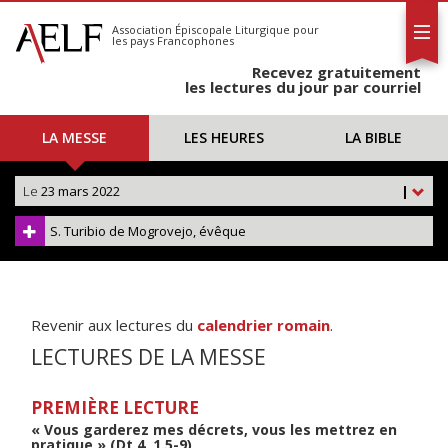
L'AELF
S'abonner
Association Épiscopale Liturgique
pour
les pays Francophones
Calendrier
Recevez gratuitement
Contact
les lectures du jour par courriel
LA MESSE
LES HEURES
LA BIBLE
Le
23 mars 2022
|
S. Turibio de Mogrovejo, évêque
Revenir aux lectures du
calendrier romain
.
LECTURES DE LA MESSE
PREMIÈRE LECTURE
« Vous garderez mes décrets, vous les mettrez en
pratique » (Dt 4, 1.5-9)