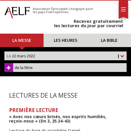
L'AELF
S'abonner
Association Épiscopale Liturgique
pour
les pays Francophones
Calendrier
Recevez gratuitement
Contact
les lectures du jour par courriel
LA MESSE
LES HEURES
LA BIBLE
Le
22 mars 2022
|
de la férie
LECTURES DE LA MESSE
PREMIÈRE LECTURE
« Avec nos cœurs brisés, nos esprits humiliés,
reçois-nous » (Dn 3, 25.34-43)
Lecture du livre du prophète Daniel