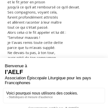
et le fit jeter en prison
jusqu’à ce qu’il ait remboursé ce qu’il devait.
Ses compagnons, voyant cela,
furent profondément attristés
et allèrent raconter à leur maître
tout ce qui s’était passé.
Alors celui-ci le fit appeler et lui dit :
“Serviteur mauvais !
je t’avais remis toute cette dette
parce que tu m’avais supplié.
Ne devais-tu pas, à ton tour,
avoir pitié de ton compagnon,
comme moi-même j’avais eu pitié de toi ?”
Dans sa colère, son maître le livra aux bourreaux
jusqu’à ce qu’il eût remboursé tout ce qu’il devait.
C’est ainsi que mon Père du ciel vous traitera,
si chacun de vous ne pardonne pas à son frère
du fond du cœur. »
– Acclamons la Parole de Dieu.