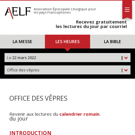
L'AELF
S'abonner
Association Épiscopale Liturgique
pour
les pays Francophones
Calendrier
Recevez gratuitement
Contact
les lectures du jour par courriel
LA MESSE
LES HEURES
LA BIBLE
Le
22 mars 2022
|
Office des vêpres
|
OFFICE DES VÊPRES
Revenir aux lectures du
calendrier romain
.
du jour
INTRODUCTION