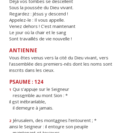
Déjà vos tombes se descellent
Sous la poussée du Dieu vivant.
Regardez : Jésus y descend !
Appelez-le : Il vous appelle.
Venez dehors ! C’est maintenant
Le jour où la chair et le sang
Sont travaillés de vie nouvelle !
ANTIENNE
Vous êtes venus vers la cité du Dieu vivant, vers
l’assemblée des premiers-nés dont les noms sont
inscrits dans les cieux.
PSAUME : 124
Qui s’appu
i
e sur le Seigneur
1
ress
e
mble au mont Sion : *
il
e
st inébranlable,
il deme
u
re à jamais.
Jérusalem, des mont
a
gnes l’entourent ; *
2
ainsi le Seigneur : il ento
u
re son peuple
mainten
a
nt et toujours.