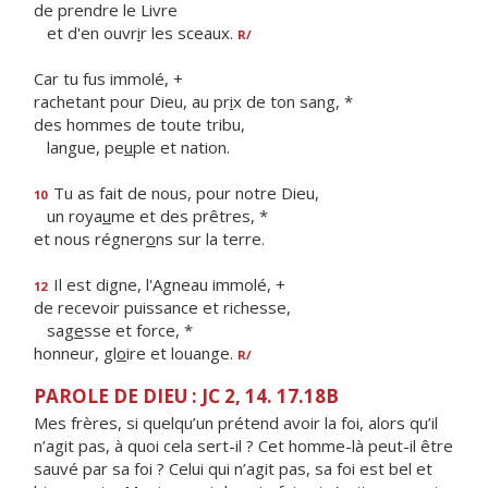
de prendre le Livre
et d'en ouvr
i
r les sceaux.
R/
Car tu fus immolé, +
rachetant pour Dieu, au pr
i
x de ton sang, *
des hommes de toute tribu,
langue, pe
u
ple et nation.
Tu as fait de nous, pour notre Dieu,
10
un roya
u
me et des prêtres, *
et nous régner
o
ns sur la terre.
Il est digne, l'Agneau immolé, +
12
de recevoir puissance et richesse,
sag
e
sse et force, *
honneur, gl
o
ire et louange.
R/
PAROLE DE DIEU : JC 2, 14. 17.18B
Mes frères, si quelqu’un prétend avoir la foi, alors qu’il
n’agit pas, à quoi cela sert-il ? Cet homme-là peut-il être
sauvé par sa foi ? Celui qui n’agit pas, sa foi est bel et