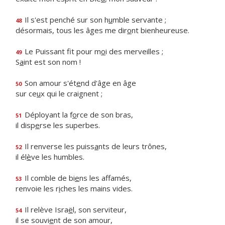
Il s'est penché sur son h
u
mble servante ;
48
désormais, tous les âges me dir
o
nt bienheureuse.
Le Puissant fit pour m
o
i des merveilles ;
49
S
a
int est son nom !
Son amour s'ét
e
nd d'âge en âge
50
sur ce
u
x qui le craignent ;
Déployant la f
o
rce de son bras,
51
il disp
e
rse les superbes.
Il renverse les puiss
a
nts de leurs trônes,
52
il él
è
ve les humbles.
Il comble de bi
e
ns les affamés,
53
renvoie les r
i
ches les mains vides.
Il relève Isra
ë
l, son serviteur,
54
il se souvi
e
nt de son amour,