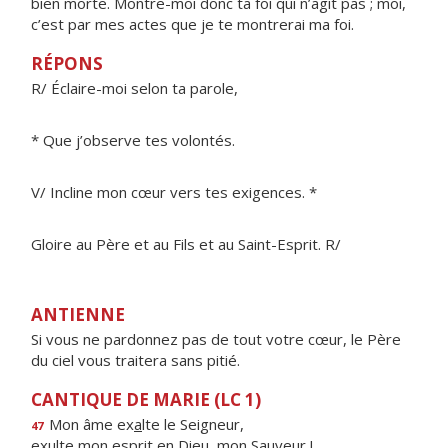
bien morte. Montre-moi donc ta foi qui n’agit pas ; moi,
c’est par mes actes que je te montrerai ma foi.
RÉPONS
R/ Éclaire-moi selon ta parole,
* Que j’observe tes volontés.
V/ Incline mon cœur vers tes exigences. *
Gloire au Père et au Fils et au Saint-Esprit. R/
ANTIENNE
Si vous ne pardonnez pas de tout votre cœur, le Père
du ciel vous traitera sans pitié.
CANTIQUE DE MARIE (LC 1)
Mon âme ex
a
lte le Seigneur,
47
exulte mon esprit en Die
u
, mon Sauveur !