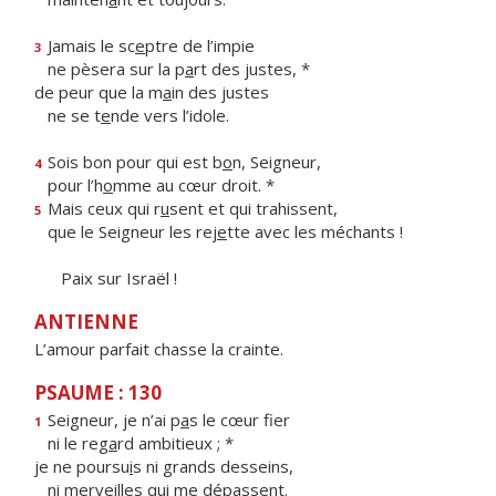
Jamais le sc
e
ptre de l’impie
3
ne pèsera sur la p
a
rt des justes, *
de peur que la m
a
in des justes
ne se t
e
nde vers l’idole.
Sois bon pour qui est b
o
n, Seigneur,
4
pour l’h
o
mme au cœur droit. *
Mais ceux qui r
u
sent et qui trahissent,
5
que le Seigneur les rej
e
tte avec les méchants !
Paix sur Israël !
ANTIENNE
L’amour parfait chasse la crainte.
PSAUME : 130
Seigneur, je n’ai p
a
s le cœur fier
1
ni le reg
a
rd ambitieux ; *
je ne poursu
i
s ni grands desseins,
ni merv
e
illes qui me dépassent.