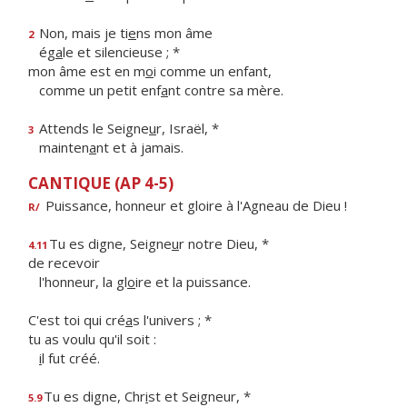
Non, mais je ti
e
ns mon âme
2
ég
a
le et silencieuse ; *
mon âme est en m
o
i comme un enfant,
comme un petit enf
a
nt contre sa mère.
Attends le Seigne
u
r, Israël, *
3
mainten
a
nt et à jamais.
CANTIQUE (AP 4-5)
Puissance, honneur et gloire à l'Agneau de Dieu !
R/
Tu es digne, Seigne
u
r notre Dieu, *
4.11
de recevoir
l'honneur, la gl
o
ire et la puissance.
C'est toi qui cré
a
s l'univers ; *
tu as voulu qu'il soit :
i
l fut créé.
Tu es digne, Chr
i
st et Seigneur, *
5.9