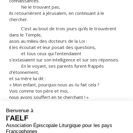
connaissances.
Ne le trouvant pas,
ils retournèrent à Jérusalem, en continuant à le
chercher.
C’est au bout de trois jours qu’ils le trouvèrent
dans le Temple,
assis au milieu des docteurs de la Loi :
il les écoutait et leur posait des questions,
et tous ceux qui l’entendaient
s’extasiaient sur son intelligence et sur ses réponses.
En le voyant, ses parents furent frappés
d’étonnement,
et sa mère lui dit :
« Mon enfant, pourquoi nous as-tu fait cela ?
Vois comme ton père et moi,
nous avons souffert en te cherchant ! »
Il leur dit :
« Comment se fait-il que vous m’ayez cherché ?
Ne saviez-vous pas
qu’il me faut être chez mon Père ? »
Mais ils ne comprirent pas ce qu’il leur disait.