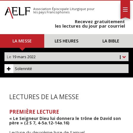
L'AELF
S'abonner
Association Épiscopale Liturgique
pour
les pays Francophones
Calendrier
Recevez gratuitement
Contact
les lectures du jour par courriel
LA MESSE
LES HEURES
LA BIBLE
Le
19 mars 2022
|
Solennité
LECTURES DE LA MESSE
PREMIÈRE LECTURE
« Le Seigneur Dieu lui donnera le trône de David son
père » (2 S 7, 4-5a.12-14a.16)
Lecture du deuxième livre de Samuel