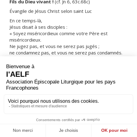
Fils du Dieu vivant !
(cf. Jn 6, 63c.68c)
Évangile de Jésus Christ selon saint Luc
En ce temps-là,
Jésus disait à ses disciples :
« Soyez miséricordieux comme votre Père est
miséricordieux.
Ne jugez pas, et vous ne serez pas jugés ;
ne condamnez pas, et vous ne serez pas condamnés.
Pardonnez, et vous serez pardonnés.
Donnez, et l’on vous donnera :
c’est une mesure bien pleine, tassée, secouée,
débordante,
qui sera versée dans le pan de votre vêtement ;
car la mesure dont vous vous servez pour les autres
servira de mesure aussi pour vous. »
– Acclamons la Parole de Dieu.