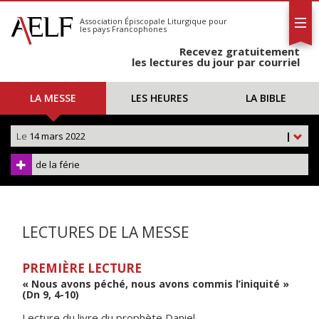
L'AELF
S'abonner
Association Épiscopale Liturgique
pour
les pays Francophones
Calendrier
Recevez gratuitement
Contact
les lectures du jour par courriel
LA MESSE
LES HEURES
LA BIBLE
Le
14 mars 2022
|
de la férie
LECTURES DE LA MESSE
PREMIÈRE LECTURE
« Nous avons péché, nous avons commis l’iniquité »
(Dn 9, 4-10)
Lecture du livre du prophète Daniel