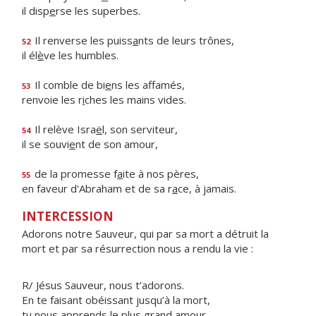
il disp
e
rse les superbes.
Il renverse les puiss
a
nts de leurs trônes,
52
il él
è
ve les humbles.
Il comble de bi
e
ns les affamés,
53
renvoie les r
i
ches les mains vides.
Il relève Isra
ë
l, son serviteur,
54
il se souvi
e
nt de son amour,
de la promesse f
a
ite à nos pères,
55
en faveur d'Abraham et de sa r
a
ce, à jamais.
INTERCESSION
Adorons notre Sauveur, qui par sa mort a détruit la
mort et par sa résurrection nous a rendu la vie :
R/ Jésus Sauveur, nous t’adorons.
En te faisant obéissant jusqu’à la mort,
tu nous apprends le plus grand amour.