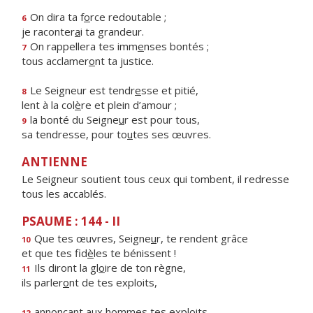
On dira ta f
o
rce redoutable ;
6
je raconter
a
i ta grandeur.
On rappellera tes imm
e
nses bontés ;
7
tous acclamer
o
nt ta justice.
Le Seigneur est tendr
e
sse et pitié,
8
lent à la col
è
re et plein d’amour ;
la bonté du Seigne
u
r est pour tous,
9
sa tendresse, pour to
u
tes ses œuvres.
ANTIENNE
Le Seigneur soutient tous ceux qui tombent, il redresse
tous les accablés.
PSAUME : 144 - II
Que tes œuvres, Seigne
u
r, te rendent grâce
10
et que tes fid
è
les te bénissent !
Ils diront la gl
o
ire de ton règne,
11
ils parler
o
nt de tes exploits,
annonçant aux h
o
mmes tes exploits,
12