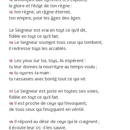
la gloire et l’écl
a
t de ton règne :
ton règne, un r
è
gne éternel,
13
ton empire, pour les
â
ges des âges.
Le Seigneur est vrai en to
u
t ce qu’il dit,
fidèle en to
u
t ce qu’il fait.
Le Seigneur souti
e
nt tous ceux qui tombent,
14
il redresse to
u
s les accablés.
Les yeux sur toi, to
u
s, ils espèrent :
15
tu leur donnes la nourrit
u
re au temps voulu ;
tu o
u
vres ta main :
16
tu rassasies avec bont
é
tout ce qui vit.
Le Seigneur est juste en to
u
tes ses voies,
17
fidèle en to
u
t ce qu’il fait.
Il est proche de ce
u
x qui l’invoquent,
18
de tous ceux qui l’inv
o
quent en vérité.
Il répond au désir de ce
u
x qui le craignent ;
19
il écoute leur cr
i
: il les sauve.