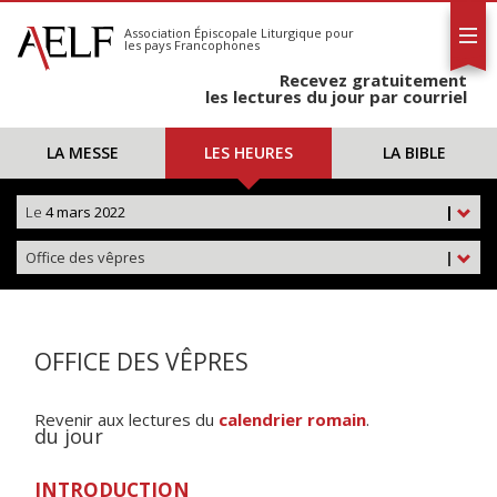
L'AELF
S'abonner
Association Épiscopale Liturgique
pour
les pays Francophones
Calendrier
Recevez gratuitement
Contact
les lectures du jour par courriel
LA MESSE
LES HEURES
LA BIBLE
Le
4 mars 2022
|
Office des vêpres
|
OFFICE DES VÊPRES
Revenir aux lectures du
calendrier romain
.
du jour
INTRODUCTION