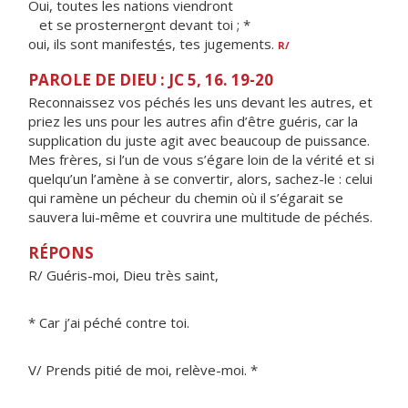
Oui, toutes les nations viendront
et se prosterner
o
nt devant toi ; *
oui, ils sont manifest
é
s, tes jugements.
R/
PAROLE DE DIEU : JC 5, 16. 19-20
Reconnaissez vos péchés les uns devant les autres, et
priez les uns pour les autres afin d’être guéris, car la
supplication du juste agit avec beaucoup de puissance.
Mes frères, si l’un de vous s’égare loin de la vérité et si
quelqu’un l’amène à se convertir, alors, sachez-le : celui
qui ramène un pécheur du chemin où il s’égarait se
sauvera lui-même et couvrira une multitude de péchés.
RÉPONS
R/ Guéris-moi, Dieu très saint,
* Car j’ai péché contre toi.
V/ Prends pitié de moi, relève-moi. *