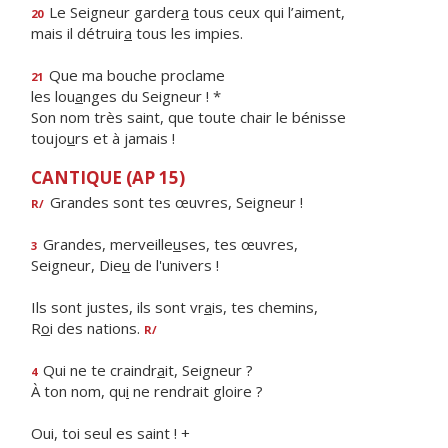
Le Seigneur garder
a
tous ceux qui l’aiment,
20
mais il détruir
a
tous les impies.
Que ma bouche proclame
21
les lou
a
nges du Seigneur ! *
Son nom très saint, que toute chair le bénisse
toujo
u
rs et à jamais !
CANTIQUE (AP 15)
Grandes sont tes œuvres, Seigneur !
R/
Grandes, merveille
u
ses, tes œuvres,
3
Seigneur, Die
u
de l'univers !
Ils sont justes, ils sont vr
a
is, tes chemins,
R
o
i des nations.
R/
Qui ne te craindr
a
it, Seigneur ?
4
À ton nom, qu
i
ne rendrait gloire ?
Oui, toi seul es saint ! +