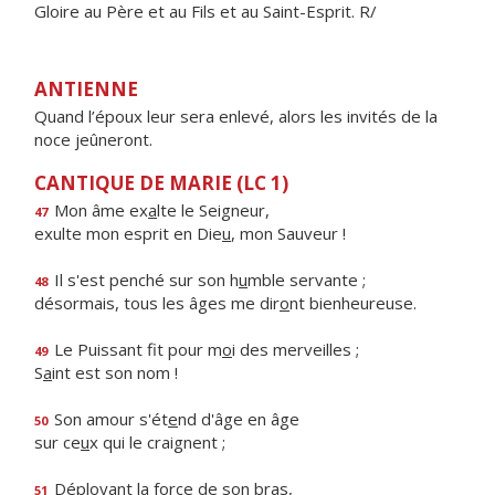
Gloire au Père et au Fils et au Saint-Esprit. R/
ANTIENNE
Quand l’époux leur sera enlevé, alors les invités de la
noce jeûneront.
CANTIQUE DE MARIE (LC 1)
Mon âme ex
a
lte le Seigneur,
47
exulte mon esprit en Die
u
, mon Sauveur !
Il s'est penché sur son h
u
mble servante ;
48
désormais, tous les âges me dir
o
nt bienheureuse.
Le Puissant fit pour m
o
i des merveilles ;
49
S
a
int est son nom !
Son amour s'ét
e
nd d'âge en âge
50
sur ce
u
x qui le craignent ;
Déployant la f
o
rce de son bras,
51