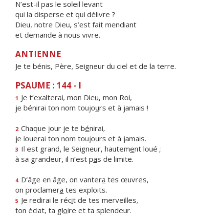
N’est-il pas le soleil levant
qui la disperse et qui délivre ?
Dieu, notre Dieu, s’est fait mendiant
et demande à nous vivre.
ANTIENNE
Je te bénis, Père, Seigneur du ciel et de la terre.
PSAUME : 144 - I
Je t’exalterai, mon Die
u
, mon Roi,
1
je bénirai ton nom toujo
u
rs et à jamais !
Chaque jour je te b
é
nirai,
2
je louerai ton nom toujo
u
rs et à jamais.
Il est grand, le Seigneur, hautem
e
nt loué ;
3
à sa grandeur, il n’est p
a
s de limite.
D’âge en âge, on vanter
a
tes œuvres,
4
on proclamer
a
tes exploits.
Je redirai le réc
i
t de tes merveilles,
5
ton éclat, ta gl
o
ire et ta splendeur.