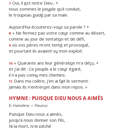
Oui, il
e
st notre Dieu ; +
7
nous sommes le pe
u
ple qu'il conduit,
le troupeau guid
é
par sa main.
Aujourd'hui écouterez-vo
u
s sa parole ? +
« Ne fermez pas votre cœ
u
r comme au désert,
8
comme au jour de tentati
o
n et de défi,
où vos pères m'ont tent
é
et provoqué,
9
et pourtant ils avaient v
u
mon exploit.
« Quarante ans leur générati
o
n m'a déçu, +
10
et j'ai dit : Ce peuple a le cœ
u
r égaré,
il n'a pas conn
u
mes chemins.
Dans ma colère, j'en ai f
a
it le serment :
11
Jamais ils n'entrer
o
nt dans mon repos. »
HYMNE : PUISQUE DIEU NOUS A AIMÉS
D. Hameline — Fleurus
Puisque Dieu nous a aimés,
jusqu’à nous donner son Fils,
Ni la mort, ni le péché