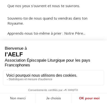
Que nos yeux s’ouvrent et nous te suivrons.
Souviens-toi de nous quand tu viendras dans ton
Royaume.
Apprends-nous toi-même à prier : Notre Père...
NOTRE PÈRE
ORAISON
Que ta grâce inspire notre action, Seigneur, et la
soutienne jusqu’au bout, pour que toutes nos activités
prennent leur source en toi et reçoivent de toi leur
achèvement.