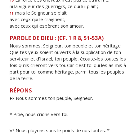
10
ni la vigueur des guerri
e
rs, ce qui lui plaît ;
mais le Seigneur se plaît
11
avec ce
u
x qui le craignent,
avec ceux qui esp
è
rent son amour.
PAROLE DE DIEU : (CF. 1 R 8, 51-53A)
Nous sommes, Seigneur, ton peuple et ton héritage.
Que tes yeux soient ouverts à la supplication de ton
serviteur et d’Israël, ton peuple, écoute-les toutes les
fois qu’ils crieront vers toi. Car c’est toi qui les as mis à
part pour toi comme héritage, parmi tous les peuples
de la terre.
RÉPONS
R/ Nous sommes ton peuple, Seigneur.
* Pitié, nous crions vers toi.
V/ Nous ployons sous le poids de nos fautes. *