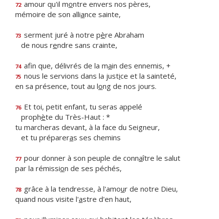
amour qu'il m
o
ntre envers nos pères,
72
mémoire de son alli
a
nce sainte,
serment juré à notre p
è
re Abraham
73
de nous r
e
ndre sans crainte,
afin que, délivrés de la m
a
in des ennemis, +
74
nous le servions dans la just
i
ce et la sainteté,
75
en sa présence, tout au l
o
ng de nos jours.
Et toi, petit enfant, tu seras appelé
76
proph
è
te du Très-Haut : *
tu marcheras devant, à la face du Seigneur,
et tu préparer
a
s ses chemins
pour donner à son peuple de conn
a
ître le salut
77
par la rémissi
o
n de ses péchés,
grâce à la tendresse, à l'amo
u
r de notre Dieu,
78
quand nous visite l'
a
stre d'en haut,