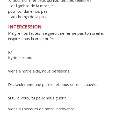
pour illuminer ceux qui habitent les ténèbres
79
et l'
o
mbre de la mort, *
pour conduire nos pas
au chem
i
n de la paix.
INTERCESSION
Malgré nos fautes, Seigneur, ne ferme pas ton oreille,
inspire-nous la vraie prière :
R/
Kyrie eleison.
Viens à notre aide, nous périssons.
Dis seulement une parole, et nous serons sauvés.
Si tu le veux, tu peux nous guérir.
Viens au secours de notre incroyance.