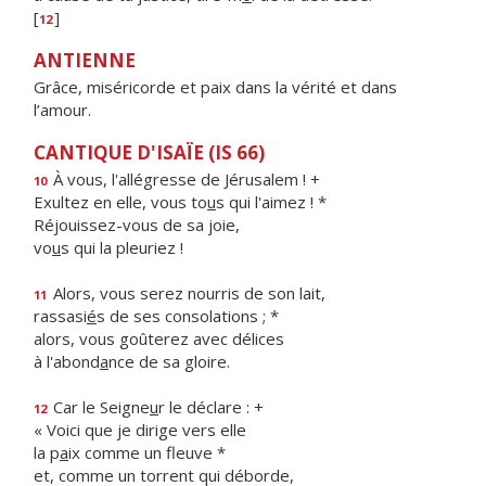
[
]
12
ANTIENNE
Grâce, miséricorde et paix dans la vérité et dans
l’amour.
CANTIQUE D'ISAÏE (IS 66)
À vous, l'allégresse de Jérusalem ! +
10
Exultez en elle, vous to
u
s qui l'aimez ! *
Réjouissez-vous de sa joie,
vo
u
s qui la pleuriez !
Alors, vous serez nourris de son lait,
11
rassasi
é
s de ses consolations ; *
alors, vous goûterez avec délices
à l'abond
a
nce de sa gloire.
Car le Seigne
u
r le déclare : +
12
« Voici que je dirige vers elle
la p
a
ix comme un fleuve *
et, comme un torrent qui déborde,