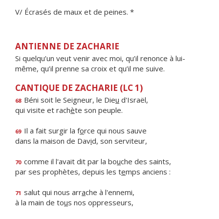
V/ Écrasés de maux et de peines. *
ANTIENNE DE ZACHARIE
Si quelqu’un veut venir avec moi, qu’il renonce à lui-
même, qu’il prenne sa croix et qu’il me suive.
CANTIQUE DE ZACHARIE (LC 1)
Béni soit le Seigneur, le Die
u
d'Israël,
68
qui visite et rach
è
te son peuple.
Il a fait surgir la f
o
rce qui nous sauve
69
dans la maison de Dav
i
d, son serviteur,
comme il l'avait dit par la bo
u
che des saints,
70
par ses prophètes, depuis les t
e
mps anciens :
salut qui nous arr
a
che à l'ennemi,
71
à la main de to
u
s nos oppresseurs,