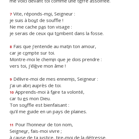
me voici devant toi comme une t
e
rre assoiffée.
Vite, réponds-m
o
i, Seigneur :
7
je suis à bo
u
t de souffle !
Ne me cache p
a
s ton visage :
je serais de ceux qui t
o
mbent dans la fosse.
Fais que j’entende au mat
i
n ton amour,
8
car je c
o
mpte sur toi.
Montre-moi le chem
i
n que je dois prendre :
vers toi, j’él
è
ve mon âme !
Délivre-moi de mes ennem
i
s, Seigneur :
9
j’ai un abr
i
auprès de toi.
Apprends-moi à f
a
ire ta volonté,
10
car tu
e
s mon Dieu.
Ton so
u
ffle est bienfaisant :
qu’il me guide en un pays de plaines.
Pour l’honneur de ton nom,
11
Seigne
u
r, fais-moi vivre ;
à cause de ta justice, tire-m
o
i de la détresse.