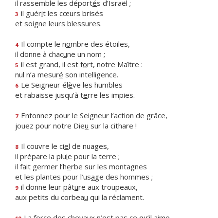
il rassemble les déport
é
s d’Israël ;
il guér
i
t les cœurs brisés
3
et s
o
igne leurs blessures.
Il compte le n
o
mbre des étoiles,
4
il donne à chac
u
ne un nom ;
il est grand, il est f
o
rt, notre Maître :
5
nul n’a mesur
é
son intelligence.
Le Seigneur él
è
ve les humbles
6
et rabaisse jusqu’à t
e
rre les impies.
Entonnez pour le Seigne
u
r l’action de grâce,
7
jouez pour notre Die
u
sur la cithare !
Il couvre le ci
e
l de nuages,
8
il prépare la plu
i
e pour la terre ;
il fait germer l’h
e
rbe sur les montagnes
et les plantes pour l’us
a
ge des hommes ;
il donne leur pât
u
re aux troupeaux,
9
aux petits du corbea
u
qui la réclament.
La force des chevaux n’est p
a
s ce qu’il aime,