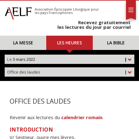
L'AELF
S'abonner
Association Épiscopale Liturgique
pour
les pays Francophones
Calendrier
Recevez gratuitement
Contact
les lectures du jour par courriel
LA MESSE
LES HEURES
LA BIBLE
Le
3 mars 2022
|
Office des laudes
|
OFFICE DES LAUDES
Revenir aux lectures du
calendrier romain
.
INTRODUCTION
V/ Seigneur, ouvre mes lèvres,