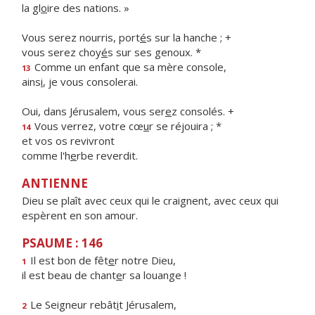
la gl
o
ire des nations. »
Vous serez nourris, port
é
s sur la hanche ; +
vous serez choy
é
s sur ses genoux. *
Comme un enfant que sa mère console,
13
ains
i
, je vous consolerai.
Oui, dans Jérusalem, vous ser
e
z consolés. +
Vous verrez, votre cœ
u
r se réjouira ; *
14
et vos os revivront
comme l'h
e
rbe reverdit.
ANTIENNE
Dieu se plaît avec ceux qui le craignent, avec ceux qui
espèrent en son amour.
PSAUME : 146
Il est bon de fêt
e
r notre Dieu,
1
il est beau de chant
e
r sa louange !
Le Seigneur rebât
i
t Jérusalem,
2