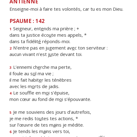
ANTIENNE
Enseigne-moi à faire tes volontés, car tu es mon Dieu.
PSAUME : 142
Seigneur, ent
e
nds ma prière ; +
1
dans ta justice éco
u
te mes appels, *
dans ta fidélit
é
réponds-moi.
N’entre pas en jugement av
e
c ton serviteur :
2
aucun vivant n’est j
u
ste devant toi.
L’ennemi ch
e
rche ma perte,
3
il foule au s
o
l ma vie ;
il me fait habit
e
r les ténèbres
avec les m
o
rts de jadis.
Le souffle en m
o
i s’épuise,
4
mon cœur au fond de m
o
i s’épouvante.
Je me souviens des jours d’autrefois,
5
je me redis to
u
tes tes actions, *
sur l’œuvre de tes m
a
ins je médite.
Je tends les m
a
ins vers toi,
6