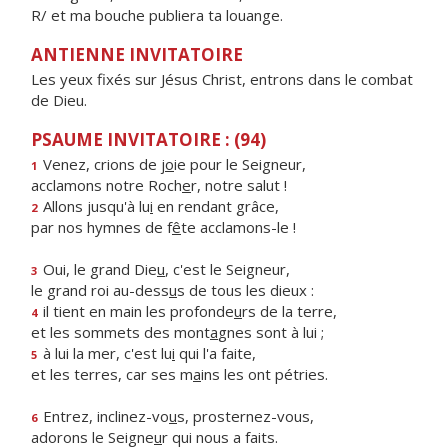
R/ et ma bouche publiera ta louange.
ANTIENNE INVITATOIRE
Les yeux fixés sur Jésus Christ, entrons dans le combat
de Dieu.
PSAUME INVITATOIRE : (94)
Venez, crions de j
o
ie pour le Seigneur,
1
acclamons notre Roch
e
r, notre salut !
Allons jusqu'à lu
i
en rendant grâce,
2
par nos hymnes de f
ê
te acclamons-le !
Oui, le grand Die
u
, c'est le Seigneur,
3
le grand roi au-dess
u
s de tous les dieux :
il tient en main les profonde
u
rs de la terre,
4
et les sommets des mont
a
gnes sont à lui ;
à lui la mer, c'est lu
i
qui l'a faite,
5
et les terres, car ses m
a
ins les ont pétries.
Entrez, inclinez-vo
u
s, prosternez-vous,
6
adorons le Seigne
u
r qui nous a faits.