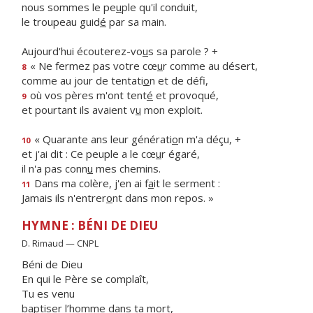
nous sommes le pe
u
ple qu'il conduit,
le troupeau guid
é
par sa main.
Aujourd'hui écouterez-vo
u
s sa parole ? +
« Ne fermez pas votre cœ
u
r comme au désert,
8
comme au jour de tentati
o
n et de défi,
où vos pères m'ont tent
é
et provoqué,
9
et pourtant ils avaient v
u
mon exploit.
« Quarante ans leur générati
o
n m'a déçu, +
10
et j'ai dit : Ce peuple a le cœ
u
r égaré,
il n'a pas conn
u
mes chemins.
Dans ma colère, j'en ai f
a
it le serment :
11
Jamais ils n'entrer
o
nt dans mon repos. »
HYMNE : BÉNI DE DIEU
D. Rimaud — CNPL
Béni de Dieu
En qui le Père se complaît,
Tu es venu
baptiser l’homme dans ta mort,