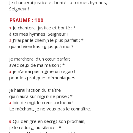
Je chanterai justice et bonté : à toi mes hymnes,
Seigneur !
PSAUME : 100
Je chanterai just
i
ce et bonté : *
1
à toi mes h
y
mnes, Seigneur !
J'irai par le chem
i
n le plus parfait ; *
2
quand viendras-t
u
jusqu'à moi ?
Je marcherai d'un cœ
u
r parfait
avec ce
u
x de ma maison ; *
je n'aurai pas m
ê
me un regard
3
pour les prat
i
ques démoniaques.
Je haïrai l'acti
o
n du traître
qui n'aura sur m
o
i nulle prise ; *
loin de m
o
i, le cœur tortueux !
4
Le méchant, je ne veux p
a
s le connaître.
Qui dénigre en secr
e
t son prochain,
5
je le réduir
a
i au silence ; *