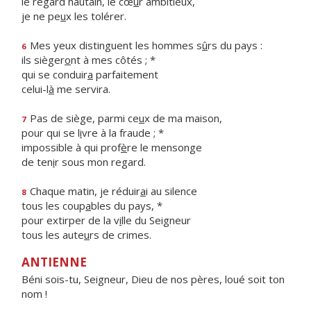
le regard hautain, le cœ
u
r ambitieux,
je ne pe
u
x les tolérer.
Mes yeux distinguent les hommes s
û
rs du pays :
6
ils sièger
o
nt à mes côtés ; *
qui se conduir
a
parfaitement
celui-l
à
me servira.
Pas de siège, parmi ce
u
x de ma maison,
7
pour qui se l
i
vre à la fraude ; *
impossible à qui prof
è
re le mensonge
de ten
i
r sous mon regard.
Chaque matin, je réduir
a
i au silence
8
tous les coup
a
bles du pays, *
pour extirper de la v
i
lle du Seigneur
tous les aute
u
rs de crimes.
ANTIENNE
Béni sois-tu, Seigneur, Dieu de nos pères, loué soit ton
nom !