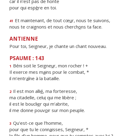
car il n'est pas de honte
pour qui esp
è
re en toi.
Et maintenant, de tout cœ
u
r, nous te suivons,
41
nous te craignons et nous cherch
o
ns ta face.
ANTIENNE
Pour toi, Seigneur, je chante un chant nouveau.
PSAUME : 143
Béni soit le Seigne
u
r, mon rocher ! +
1
Il exerce mes m
a
ins pour le combat, *
il m’entr
a
îne à la bataille.
Il est mon alli
é
, ma forteresse,
2
ma citadelle, celu
i
qui me libère ;
il est le boucli
e
r qui m’abrite,
il me donne pouv
o
ir sur mon peuple.
Qu’est-ce que l’homme,
3
pour que tu le conn
a
isses, Seigneur, *
le fils d’un homme, pour que tu c
o
mptes avec lui ?