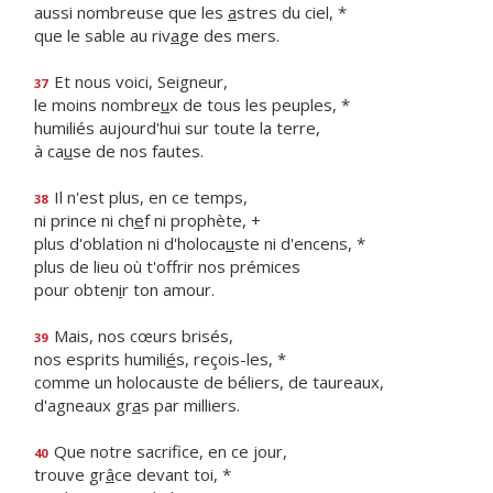
aussi nombreuse que les
a
stres du ciel, *
que le sable au riv
a
ge des mers.
Et nous voici, Seigneur,
37
le moins nombre
u
x de tous les peuples, *
humiliés aujourd'hui sur toute la terre,
à ca
u
se de nos fautes.
Il n'est plus, en ce temps,
38
ni prince ni ch
e
f ni prophète, +
plus d'oblation ni d'holoca
u
ste ni d'encens, *
plus de lieu où t'offrir nos prémices
pour obten
i
r ton amour.
Mais, nos cœurs brisés,
39
nos esprits humili
é
s, reçois-les, *
comme un holocauste de béliers, de taureaux,
d'agneaux gr
a
s par milliers.
Que notre sacrifice, en ce jour,
40
trouve gr
â
ce devant toi, *