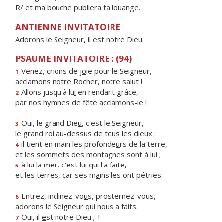
R/ et ma bouche publiera ta louange.
ANTIENNE INVITATOIRE
Adorons le Seigneur, il est notre Dieu.
PSAUME INVITATOIRE : (94)
Venez, crions de j
o
ie pour le Seigneur,
1
acclamons notre Roch
e
r, notre salut !
Allons jusqu'à lu
i
en rendant grâce,
2
par nos hymnes de f
ê
te acclamons-le !
Oui, le grand Die
u
, c'est le Seigneur,
3
le grand roi au-dess
u
s de tous les dieux :
il tient en main les profonde
u
rs de la terre,
4
et les sommets des mont
a
gnes sont à lui ;
à lui la mer, c'est lu
i
qui l'a faite,
5
et les terres, car ses m
a
ins les ont pétries.
Entrez, inclinez-vo
u
s, prosternez-vous,
6
adorons le Seigne
u
r qui nous a faits.
Oui, il
e
st notre Dieu ; +
7