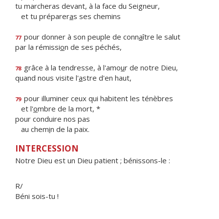
tu marcheras devant, à la face du Seigneur,
et tu préparer
a
s ses chemins
pour donner à son peuple de conn
a
ître le salut
77
par la rémissi
o
n de ses péchés,
grâce à la tendresse, à l'amo
u
r de notre Dieu,
78
quand nous visite l'
a
stre d'en haut,
pour illuminer ceux qui habitent les ténèbres
79
et l'
o
mbre de la mort, *
pour conduire nos pas
au chem
i
n de la paix.
INTERCESSION
Notre Dieu est un Dieu patient ; bénissons-le :
R/
Béni sois-tu !