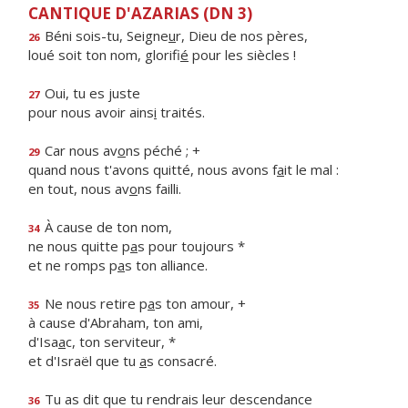
CANTIQUE D'AZARIAS (DN 3)
Béni sois-tu, Seigne
u
r, Dieu de nos pères,
26
loué soit ton nom, glorifi
é
pour les siècles !
Oui, tu es juste
27
pour nous avoir ains
i
traités.
Car nous av
o
ns péché ; +
29
quand nous t'avons quitté, nous avons f
a
it le mal :
en tout, nous av
o
ns failli.
À cause de ton nom,
34
ne nous quitte p
a
s pour toujours *
et ne romps p
a
s ton alliance.
Ne nous retire p
a
s ton amour, +
35
à cause d'Abraham, ton ami,
d'Isa
a
c, ton serviteur, *
et d'Israël que tu
a
s consacré.
Tu as dit que tu rendrais leur descendance
36