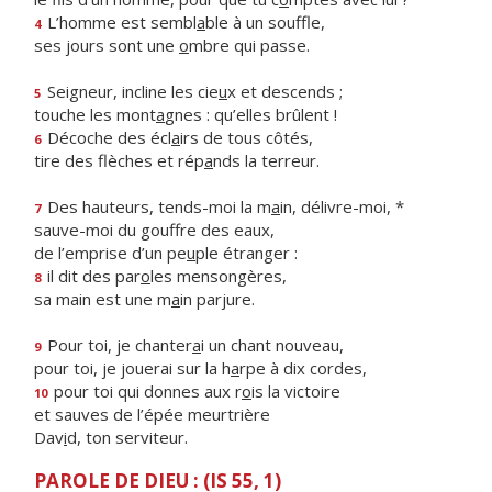
L’homme est sembl
a
ble à un souffle,
4
ses jours sont une
o
mbre qui passe.
Seigneur, incline les cie
u
x et descends ;
5
touche les mont
a
gnes : qu’elles brûlent !
Décoche des écl
a
irs de tous côtés,
6
tire des flèches et rép
a
nds la terreur.
Des hauteurs, tends-moi la m
a
in, délivre-moi, *
7
sauve-moi du gouffre des eaux,
de l’emprise d’un pe
u
ple étranger :
il dit des par
o
les mensongères,
8
sa main est une m
a
in parjure.
Pour toi, je chanter
a
i un chant nouveau,
9
pour toi, je jouerai sur la h
a
rpe à dix cordes,
pour toi qui donnes aux r
o
is la victoire
10
et sauves de l’épée meurtrière
Dav
i
d, ton serviteur.
PAROLE DE DIEU : (IS 55, 1)