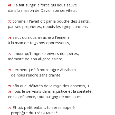
Il a fait surgir la f
o
rce qui nous sauve
69
dans la maison de Dav
i
d, son serviteur,
comme il l'avait dit par la bo
u
che des saints,
70
par ses prophètes, depuis les t
e
mps anciens :
salut qui nous arr
a
che à l'ennemi,
71
à la main de to
u
s nos oppresseurs,
amour qu'il m
o
ntre envers nos pères,
72
mémoire de son alli
a
nce sainte,
serment juré à notre p
è
re Abraham
73
de nous r
e
ndre sans crainte,
afin que, délivrés de la m
a
in des ennemis, +
74
nous le servions dans la just
i
ce et la sainteté,
75
en sa présence, tout au l
o
ng de nos jours.
Et toi, petit enfant, tu seras appelé
76
proph
è
te du Très-Haut : *