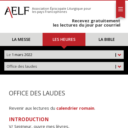
L'AELF
S'abonner
Association Épiscopale Liturgique
pour
les pays Francophones
Calendrier
Recevez gratuitement
Contact
les lectures du jour par courriel
LA MESSE
LES HEURES
LA BIBLE
Le
1 mars 2022
|
Office des laudes
|
OFFICE DES LAUDES
Revenir aux lectures du
calendrier romain
.
INTRODUCTION
V/ Seigneur, ouvre mes lèvres,