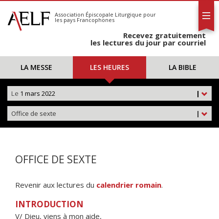
L'AELF
S'abonner
Association Épiscopale Liturgique
pour
les pays Francophones
Calendrier
Recevez gratuitement
Contact
les lectures du jour par courriel
LA MESSE
LES HEURES
LA BIBLE
Le
1 mars 2022
|
Office de sexte
|
OFFICE DE SEXTE
Revenir aux lectures du
calendrier romain
.
INTRODUCTION
V/ Dieu, viens à mon aide,