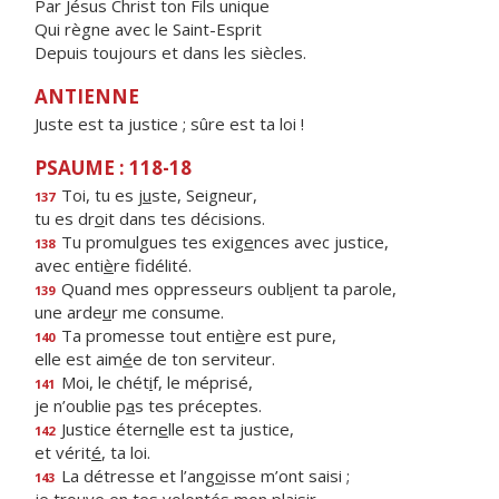
Par Jésus Christ ton Fils unique
Qui règne avec le Saint-Esprit
Depuis toujours et dans les siècles.
ANTIENNE
Juste est ta justice ; sûre est ta loi !
PSAUME : 118-18
Toi, tu es j
u
ste, Seigneur,
137
tu es dr
o
it dans tes décisions.
Tu promulgues tes exig
e
nces avec justice,
138
avec enti
è
re fidélité.
Quand mes oppresseurs oubl
i
ent ta parole,
139
une arde
u
r me consume.
Ta promesse tout enti
è
re est pure,
140
elle est aim
é
e de ton serviteur.
Moi, le chét
i
f, le méprisé,
141
je n’oublie p
a
s tes préceptes.
Justice étern
e
lle est ta justice,
142
et vérit
é
, ta loi.
La détresse et l’ang
o
isse m’ont saisi ;
143