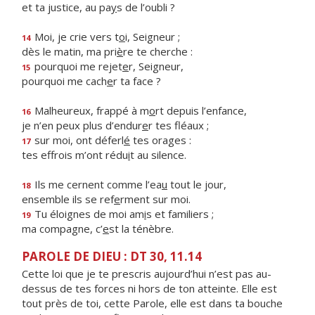
et ta justice, au pa
y
s de l’oubli ?
Moi, je crie vers t
o
i, Seigneur ;
14
dès le matin, ma pri
è
re te cherche :
pourquoi me rejet
e
r, Seigneur,
15
pourquoi me cach
e
r ta face ?
Malheureux, frappé à m
o
rt depuis l’enfance,
16
je n’en peux plus d’endur
e
r tes fléaux ;
sur moi, ont déferl
é
tes orages :
17
tes effrois m’ont rédu
i
t au silence.
Ils me cernent comme l’ea
u
tout le jour,
18
ensemble ils se ref
e
rment sur moi.
Tu éloignes de moi am
i
s et familiers ;
19
ma compagne, c’
e
st la ténèbre.
PAROLE DE DIEU : DT 30, 11.14
Cette loi que je te prescris aujourd’hui n’est pas au-
dessus de tes forces ni hors de ton atteinte. Elle est
tout près de toi, cette Parole, elle est dans ta bouche