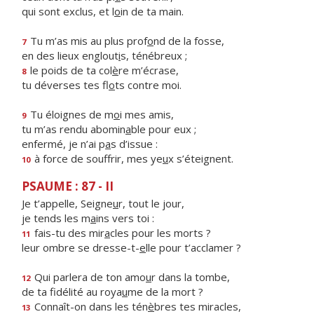
qui sont exclus, et l
o
in de ta main.
Tu m’as mis au plus prof
o
nd de la fosse,
7
en des lieux englout
i
s, ténébreux ;
le poids de ta col
è
re m’écrase,
8
tu déverses tes fl
o
ts contre moi.
Tu éloignes de m
o
i mes amis,
9
tu m’as rendu abomin
a
ble pour eux ;
enfermé, je n’ai p
a
s d’issue :
à force de souffrir, mes ye
u
x s’éteignent.
10
PSAUME : 87 - II
Je t’appelle, Seigne
u
r, tout le jour,
je tends les m
a
ins vers toi :
fais-tu des mir
a
cles pour les morts ?
11
leur ombre se dresse-t-
e
lle pour t’acclamer ?
Qui parlera de ton amo
u
r dans la tombe,
12
de ta fidélité au roya
u
me de la mort ?
Connaît-on dans les tén
è
bres tes miracles,
13