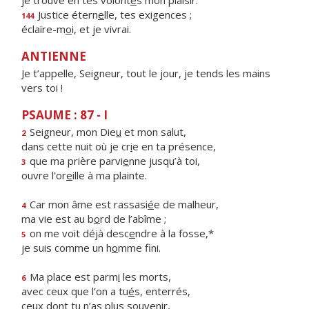
je trouve en tes volont
é
s mon plaisir.
Justice étern
e
lle, tes exigences ;
144
éclaire-m
o
i, et je vivrai.
ANTIENNE
Je t’appelle, Seigneur, tout le jour, je tends les mains
vers toi !
PSAUME : 87 - I
Seigneur, mon Die
u
et mon salut,
2
dans cette nuit où je cr
i
e en ta présence,
que ma prière parvi
e
nne jusqu’à toi,
3
ouvre l’or
e
ille à ma plainte.
Car mon âme est rassasi
é
e de malheur,
4
ma vie est au b
o
rd de l’abîme ;
on me voit déjà desc
e
ndre à la fosse,*
5
je suis comme un h
o
mme fini.
Ma place est parm
i
les morts,
6
avec ceux que l’on a tu
é
s, enterrés,
ceux dont tu n’as pl
u
s souvenir,