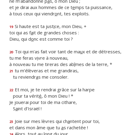
ne m’abandonne p
a
s, ô mon Dieu ;
et je dirai aux hommes de ce t
e
mps ta puissance,
à tous ceux qui viendr
o
nt, tes exploits.
Si haute est ta just
i
ce, mon Dieu, +
19
toi qui as f
a
it de grandes choses :
Dieu, qui d
o
nc est comme toi ?
Toi qui m’as fait voir tant de ma
u
x et de détresses,
20
tu me feras v
i
vre à nouveau,
à nouveau tu me tireras des ab
î
mes de la terre, *
tu m’élèveras et me grandiras,
21
tu reviendr
a
s me consoler.
Et moi, je te rendrai grâce sur la harpe
22
pour ta vérit
é
, ô mon Dieu ! *
Je jouerai pour toi de ma cithare,
S
a
int d’Israël !
Joie sur mes lèvres qui ch
a
ntent pour toi,
23
et dans mon âme que tu
a
s rachetée !
Alors, tout au long du jour,
24