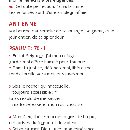
moi, je réfléch
i
s à tes exigences.
De toute perfection, j’ai v
u
la limite ;
96
tes volontés sont d’une ample
u
r infinie.
ANTIENNE
Ma bouche est remplie de ta louange, Seigneur, et le
jour entier, de ta splendeur.
PSAUME : 70 - I
En toi, Seigne
u
r, j’ai mon refuge :
1
garde-moi d’être humili
é
pour toujours.
Dans ta justice, défends-m
o
i, libère-moi,
2
tends l’oreille vers m
o
i, et sauve-moi.
Sois le rocher qui m’accueille,
3
toujo
u
rs accessible ; *
tu as résolu de me sauver :
ma forteresse et mon r
o
c, c’est toi !
Mon Dieu, libère-moi des m
a
ins de l’impie,
4
des prises du fo
u
rbe et du violent.
Seigneur mon Dieu, tu
e
s mon espérance,
5