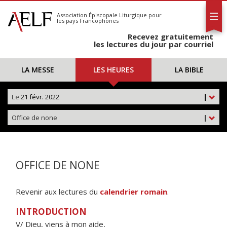
L'AELF
S'abonner
Association Épiscopale Liturgique
pour
les pays Francophones
Calendrier
Recevez gratuitement
Contact
les lectures du jour par courriel
LA MESSE
LES HEURES
LA BIBLE
Le
21 févr. 2022
|
Office de none
|
OFFICE DE NONE
Revenir aux lectures du
calendrier romain
.
INTRODUCTION
V/ Dieu, viens à mon aide,