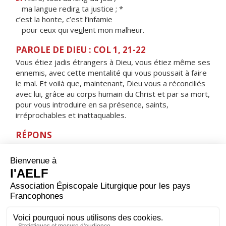
ma langue redir
a
ta justice ; *
c’est la honte, c’est l’infamie
pour ceux qui ve
u
lent mon malheur.
PAROLE DE DIEU : COL 1, 21-22
Vous étiez jadis étrangers à Dieu, vous étiez même ses
ennemis, avec cette mentalité qui vous poussait à faire
le mal. Et voilà que, maintenant, Dieu vous a réconciliés
avec lui, grâce au corps humain du Christ et par sa mort,
pour vous introduire en sa présence, saints,
irréprochables et inattaquables.
RÉPONS
V/ Fêtez le Seigneur, vous, ses fidèles,
rendez grâce en rappelant son nom très saint.
ORAISON
Tu nous invites, Seigneur, à nous réunir près de toi
comme les Apôtres qui montaient au Temple à la
neuvième heure. Que notre prière faite au nom de
Jésus appelle ton salut sur tous ceux qui invoquent son