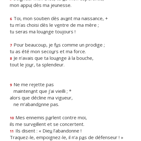
mon appu
i
dès ma jeunesse.
Toi, mon soutien dès av
a
nt ma naissance, +
6
tu m’as choisi dès le v
e
ntre de ma mère ;
tu seras ma lou
a
nge toujours !
Pour beaucoup, je f
u
s comme un prodige ;
7
tu as été mon seco
u
rs et ma force.
Je n’avais que ta lou
a
nge à la bouche,
8
tout le jo
u
r, ta splendeur.
Ne me rejette pas
9
mainten
a
nt que j’ai vieilli ; *
alors que décline ma vigueur,
ne m’aband
o
nne pas.
Mes ennemis p
a
rlent contre moi,
10
ils me surv
e
illent et se concertent.
Ils disent : « Die
u
l’abandonne !
11
Traquez-le, empoignez-le, il n’a p
a
s de défenseur ! »