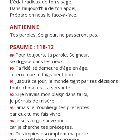
L'éclat radieux de ton visage.
Dans l'aujourd'hui de ton appel,
Prépare en nous le face-à-face.
ANTIENNE
Tes paroles, Seigneur, ne passeront pas.
PSAUME : 118-12
Pour toujours, ta par
o
le, Seigneur,
89
se dr
e
sse dans les cieux.
Ta fidélité deme
u
re d’âge en âge,
90
la terre que tu fix
a
s tient bon.
Jusqu’à ce jour, le monde ti
e
nt par tes décisions :
91
toute ch
o
se est ta servante.
Si je n’avais mon plais
i
r dans ta loi,
92
je périr
a
is de misère.
Jamais je n’oublier
a
i tes préceptes :
93
par e
u
x tu me fais vivre.
Je suis à t
o
i : sauve-moi,
94
car je ch
e
rche tes préceptes.
Des impies esc
o
mptent ma perte :
95