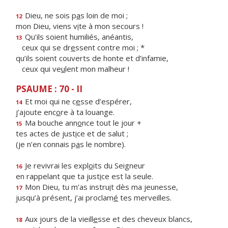
Dieu, ne sois p
a
s loin de moi ;
12
mon Dieu, viens v
i
te à mon secours !
Qu’ils soient humiliés, anéantis,
13
ceux qui se dr
e
ssent contre moi ; *
qu’ils soient couverts de honte et d’infamie,
ceux qui ve
u
lent mon malheur !
PSAUME : 70 - II
Et moi qui ne c
e
sse d’espérer,
14
j’ajoute enc
o
re à ta louange.
Ma bouche ann
o
nce tout le jour +
15
tes actes de just
i
ce et de salut ;
(je n’en connais p
a
s le nombre).
Je revivrai les expl
o
its du Seigneur
16
en rappelant que ta just
i
ce est la seule.
Mon Dieu, tu m’as instru
i
t dès ma jeunesse,
17
jusqu’à présent, j’ai proclam
é
tes merveilles.
Aux jours de la vieill
e
sse et des cheveux blancs,
18