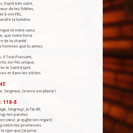
s, Esprit très saint,
œur de tes fidèles,
t à son Fils,
andre ta lumière.
angue et notre cœur,
e, que notre force
t de ta charité
es hommes que tu aimes.
, ô Tout-Puissant,
ist, ton Fils unique,
ec le Saint-Esprit
urs et dans les siècles.
NE
, Seigneur, la terre est pleine !
 118-8
ge, Seigne
u
r, je l’ai dit,
rv
e
r tes paroles.
on cœur, je qu
ê
te ton regard :
o
i selon tes promesses.
la v
o
ie que j’ai prise :