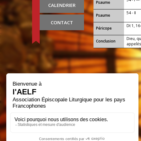
Psaume
CALENDRIER
54 - II
Psaume
CONTACT
Dt 1, 16
Péricope
Dieu, qu
Conclusion
appelés 
qui seu
durable