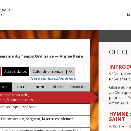
urgique
le
es
OFFICE
Semaine du Temps Ordinaire — Année Paire
INTROD
Autres dates
Calendrier romain
|
V/ Dieu, vie
Note sur les calendriers
R/ Seigneur,
Gloire au Pèr
IERCE
SEXTE
NONE
VÊPRES
COMPLIES
au Dieu qui e
 viens à mon aide,
pour les siè
eur, à notre secours.
Amen. (Allélu
 temps, Esprit très saint
HYMNE :
SAINT
De ton amour, Seigneur, la terre est pleine !
A. Rivière — 
 Le soir et le matin et à midi, je crie vers mon Dieu !