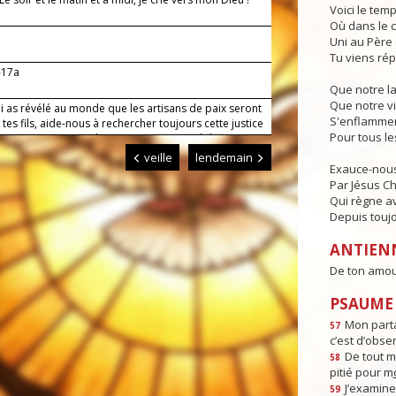
Voici le temp
Où dans le c
Uni au Père e
Tu viens rép
-17a
Que notre l
Que notre vi
i as révélé au monde que les artisans de paix seront
S'enflammen
tes fils, aide-nous à rechercher toujours cette justice
Pour tous l
le peut garantir aux hommes une paix solide et
.
veille
lendemain
Exauce-nous
Par Jésus Chr
Qui règne av
Depuis toujo
ANTIEN
De ton amour
PSAUME :
Mon parta
57
c’est d’obse
De tout m
58
pitié pour m
J’examine 
59