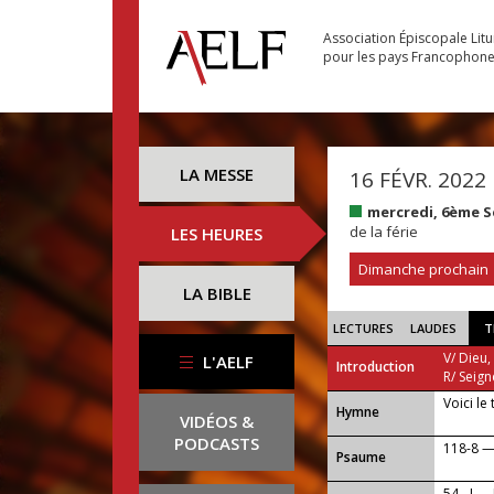
Association Épiscopale Lit
pour les pays Francophon
LA MESSE
16 FÉVR. 2022
mercredi, 6ème 
de la férie
LES HEURES
Dimanche prochain
LA BIBLE
LECTURES
LAUDES
T
V/ Dieu,
L'AELF
Introduction
R/ Seign
Voici le
...
Hymne
VIDÉOS &
PODCASTS
118-8 — 
Psaume
54 - I —