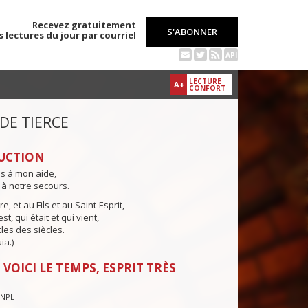
Recevez gratuitement
S'ABONNER
s lectures du jour par courriel
API
LECTURE
A+
CONFORT
 DE TIERCE
UCTION
ns à mon aide,
 à notre secours.
e, et au Fils et au Saint-Esprit,
st, qui était et qui vient,
cles des siècles.
ia.)
 VOICI LE TEMPS, ESPRIT TRÈS
CNPL