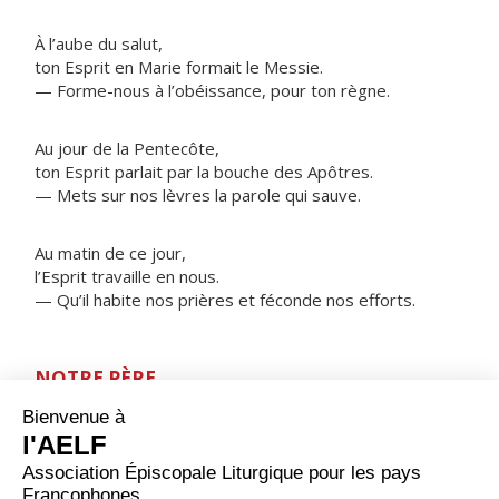
À l’aube du salut,
ton Esprit en Marie formait le Messie.
— Forme-nous à l’obéissance, pour ton règne.
Au jour de la Pentecôte,
ton Esprit parlait par la bouche des Apôtres.
— Mets sur nos lèvres la parole qui sauve.
Au matin de ce jour,
l’Esprit travaille en nous.
— Qu’il habite nos prières et féconde nos efforts.
NOTRE PÈRE
ORAISON
Seigneur, tu ouvres à ceux qui t'aiment les richesses de
ton Esprit Saint, et tu fais grandir en eux ta propre vie
en leur donnant part au corps de ton Fils ; aide-les à se