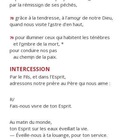
par la rémissi
o
n de ses péchés,
grâce à la tendresse, à l'amo
u
r de notre Dieu,
78
quand nous visite l'
a
stre d'en haut,
pour illuminer ceux qui habitent les ténèbres
79
et l'
o
mbre de la mort, *
pour conduire nos pas
au chem
i
n de la paix.
INTERCESSION
Par le Fils, et dans l’Esprit,
adressons notre prière au Père qui nous aime :
R/
Fais-nous vivre de ton Esprit.
Au matin du monde,
ton Esprit sur les eaux éveillait la vie.
— Éveille-nous à ta louange, pour ton service.