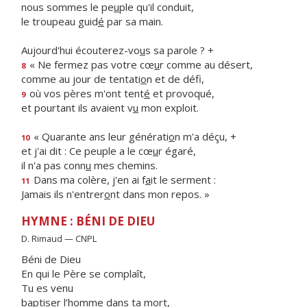
nous sommes le pe
u
ple qu'il conduit,
le troupeau guid
é
par sa main.
Aujourd'hui écouterez-vo
u
s sa parole ? +
« Ne fermez pas votre cœ
u
r comme au désert,
8
comme au jour de tentati
o
n et de défi,
où vos pères m'ont tent
é
et provoqué,
9
et pourtant ils avaient v
u
mon exploit.
« Quarante ans leur générati
o
n m'a déçu, +
10
et j'ai dit : Ce peuple a le cœ
u
r égaré,
il n'a pas conn
u
mes chemins.
Dans ma colère, j'en ai f
a
it le serment :
11
Jamais ils n'entrer
o
nt dans mon repos. »
HYMNE : BÉNI DE DIEU
D. Rimaud — CNPL
Béni de Dieu
En qui le Père se complaît,
Tu es venu
baptiser l’homme dans ta mort,