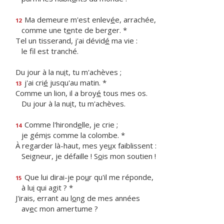
Ma demeure m'est enlev
é
e, arrachée,
12
comme une t
e
nte de berger. *
Tel un tisserand, j'ai dévid
é
ma vie :
le f
l est tranché.
Du jour à la nu
i
t, tu m'achèves ;
j'ai cri
é
jusqu'au matin. *
13
Comme un lion, il a broy
é
tous mes os.
Du jour à la nu
i
t, tu m'achèves.
Comme l'hirond
e
lle, je crie ;
14
je gém
i
s comme la colombe. *
À regarder là-haut, mes ye
u
x faiblissent :
Seigneur, je défaille ! S
o
is mon soutien !
Que lui dirai-je po
u
r qu'il me réponde,
15
à lu
i
qui agit ? *
J'irais, errant au l
o
ng de mes années
av
e
c mon amertume ?