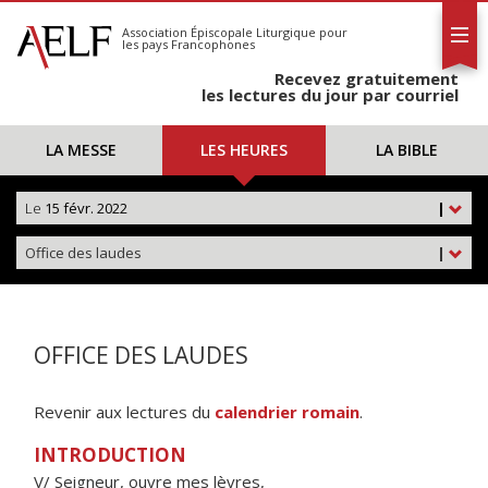
L'AELF
S'abonner
Association Épiscopale Liturgique
pour
les pays Francophones
Calendrier
Recevez gratuitement
Contact
les lectures du jour par courriel
LA MESSE
LES HEURES
LA BIBLE
Le
15 févr. 2022
|
Office des laudes
|
OFFICE DES LAUDES
Revenir aux lectures du
calendrier romain
.
INTRODUCTION
V/ Seigneur, ouvre mes lèvres,