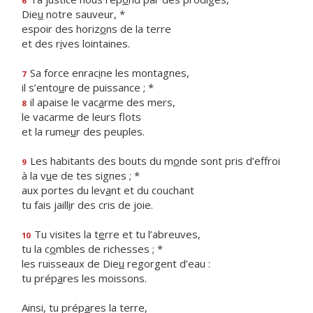
6
Die
u
notre sauveur, *
espoir des horiz
o
ns de la terre
et des r
i
ves lointaines.
Sa force enrac
i
ne les montagnes,
7
il s’ento
u
re de puissance ; *
il apaise le vac
a
rme des mers,
8
le vacarme de leurs flots
et la rume
u
r des peuples.
Les habitants des bouts du m
o
nde sont pris d’effroi
9
à la v
u
e de tes signes ; *
aux portes du lev
a
nt et du couchant
tu fais jaill
i
r des cris de joie.
Tu visites la t
e
rre et tu l’abreuves,
10
tu la c
o
mbles de richesses ; *
les ruisseaux de Die
u
regorgent d’eau :
tu prép
a
res les moissons.
Ainsi, tu prép
a
res la terre,