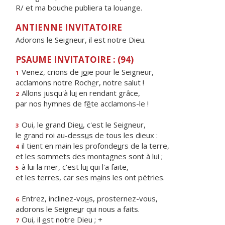
R/ et ma bouche publiera ta louange.
ANTIENNE INVITATOIRE
Adorons le Seigneur, il est notre Dieu.
PSAUME INVITATOIRE : (94)
Venez, crions de j
o
ie pour le Seigneur,
1
acclamons notre Roch
e
r, notre salut !
Allons jusqu'à lu
i
en rendant grâce,
2
par nos hymnes de f
ê
te acclamons-le !
Oui, le grand Die
u
, c'est le Seigneur,
3
le grand roi au-dess
u
s de tous les dieux :
il tient en main les profonde
u
rs de la terre,
4
et les sommets des mont
a
gnes sont à lui ;
à lui la mer, c'est lu
i
qui l'a faite,
5
et les terres, car ses m
a
ins les ont pétries.
Entrez, inclinez-vo
u
s, prosternez-vous,
6
adorons le Seigne
u
r qui nous a faits.
Oui, il
e
st notre Dieu ; +
7