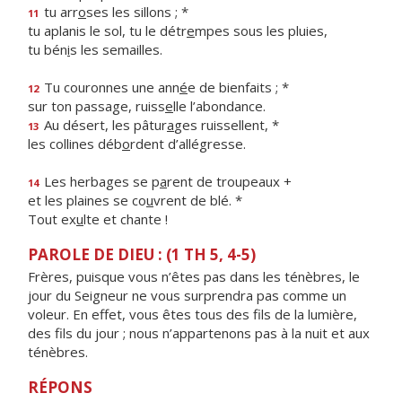
tu arr
o
ses les sillons ; *
11
tu aplanis le sol, tu le détr
e
mpes sous les pluies,
tu bén
i
s les semailles.
Tu couronnes une ann
é
e de bienfaits ; *
12
sur ton passage, ruiss
e
lle l’abondance.
Au désert, les pâtur
a
ges ruissellent, *
13
les collines déb
o
rdent d’allégresse.
Les herbages se p
a
rent de troupeaux +
14
et les plaines se co
u
vrent de blé. *
Tout ex
u
lte et chante !
PAROLE DE DIEU : (1 TH 5, 4-5)
Frères, puisque vous n’êtes pas dans les ténèbres, le
jour du Seigneur ne vous surprendra pas comme un
voleur. En effet, vous êtes tous des fils de la lumière,
des fils du jour ; nous n’appartenons pas à la nuit et aux
ténèbres.
RÉPONS