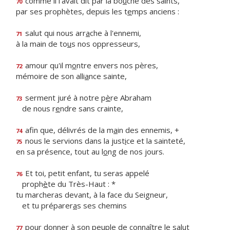
comme il l'avait dit par la bo
u
che des saints,
70
par ses prophètes, depuis les t
e
mps anciens :
salut qui nous arr
a
che à l'ennemi,
71
à la main de to
u
s nos oppresseurs,
amour qu'il m
o
ntre envers nos pères,
72
mémoire de son alli
a
nce sainte,
serment juré à notre p
è
re Abraham
73
de nous r
e
ndre sans crainte,
afin que, délivrés de la m
a
in des ennemis, +
74
nous le servions dans la just
i
ce et la sainteté,
75
en sa présence, tout au l
o
ng de nos jours.
Et toi, petit enfant, tu seras appelé
76
proph
è
te du Très-Haut : *
tu marcheras devant, à la face du Seigneur,
et tu préparer
a
s ses chemins
pour donner à son peuple de conn
a
ître le salut
77