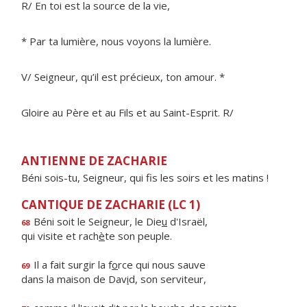
R/ En toi est la source de la vie,
* Par ta lumière, nous voyons la lumière.
V/ Seigneur, qu’il est précieux, ton amour. *
Gloire au Père et au Fils et au Saint-Esprit. R/
ANTIENNE DE ZACHARIE
Béni sois-tu, Seigneur, qui fis les soirs et les matins !
CANTIQUE DE ZACHARIE (LC 1)
Béni soit le Seigneur, le Die
u
d'Israël,
68
qui visite et rach
è
te son peuple.
Il a fait surgir la f
o
rce qui nous sauve
69
dans la maison de Dav
i
d, son serviteur,