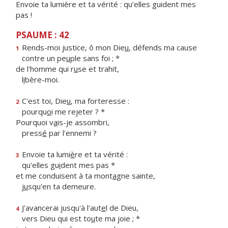
Envoie ta lumière et ta vérité : qu’elles guident mes
pas !
PSAUME : 42
Rends-moi justice, ô mon Die
u
, défends ma cause
1
contre un pe
u
ple sans foi ; *
de l'homme qui r
u
se et trahit,
l
i
bère-moi.
C'est toi, Die
u
, ma forteresse :
2
pourqu
o
i me rejeter ? *
Pourquoi v
a
is-je assombri,
press
é
par l'ennemi ?
Envoie ta lumi
è
re et ta vérité :
3
qu'elles gu
i
dent mes pas *
et me conduisent à ta mont
a
gne sainte,
j
u
squ'en ta demeure.
J'avancerai jusqu'à l'aut
e
l de Dieu,
4
vers Dieu qui est to
u
te ma joie ; *