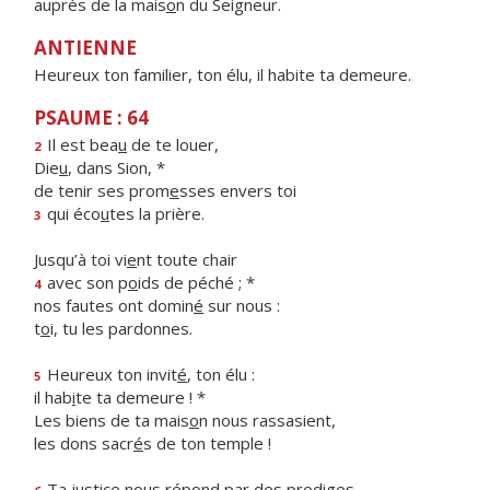
auprès de la mais
o
n du Seigneur.
ANTIENNE
Heureux ton familier, ton élu, il habite ta demeure.
PSAUME : 64
Il est bea
u
de te louer,
2
Die
u
, dans Sion, *
de tenir ses prom
e
sses envers toi
qui éco
u
tes la prière.
3
Jusqu’à toi vi
e
nt toute chair
avec son p
o
ids de péché ; *
4
nos fautes ont domin
é
sur nous :
t
o
i, tu les pardonnes.
Heureux ton invit
é
, ton élu :
5
il hab
i
te ta demeure ! *
Les biens de ta mais
o
n nous rassasient,
les dons sacr
é
s de ton temple !
Ta justice nous rép
o
nd par des prodiges,