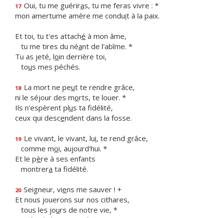
Oui, tu me guérir
a
s, tu me feras vivre : *
17
mon amertume amère me condu
i
t à la paix.
Et toi, tu t'es attach
é
à mon âme,
tu me tires du né
a
nt de l'abîme. *
Tu as jeté, l
o
in derrière toi,
to
u
s mes péchés.
La mort ne pe
u
t te rendre grâce,
18
ni le séjour des m
o
rts, te louer. *
Ils n'espèrent pl
u
s ta fidélité,
ceux qui desc
e
ndent dans la fosse.
Le vivant, le vivant, lu
i
, te rend grâce,
19
comme m
o
i, aujourd'hui. *
Et le p
è
re à ses enfants
montrer
a
ta fidélité.
Seigneur, vi
e
ns me sauver ! +
20
Et nous jouerons sur nos cithares,
tous les jo
u
rs de notre vie, *