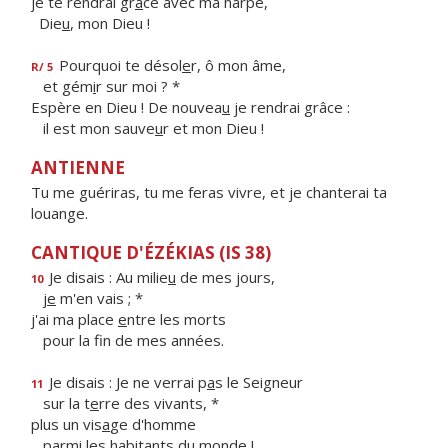
je te rendrai gr
â
ce avec ma harpe,
Die
u
, mon Dieu !
Pourquoi te désol
e
r, ô mon âme,
R/ 5
et gém
i
r sur moi ? *
Espère en Dieu ! De nouvea
u
je rendrai grâce :
il est mon sauve
u
r et mon Dieu !
ANTIENNE
Tu me guériras, tu me feras vivre, et je chanterai ta
louange.
CANTIQUE D'ÉZÉKIAS (IS 38)
Je disais : Au milie
u
de mes jours,
10
j
e
m'en vais ; *
j'ai ma place
e
ntre les morts
pour la f
n de mes années.
Je disais : Je ne verrai p
a
s le Seigneur
11
sur la t
e
rre des vivants, *
plus un vis
a
ge d'homme
parmi les habit
a
nts du monde !