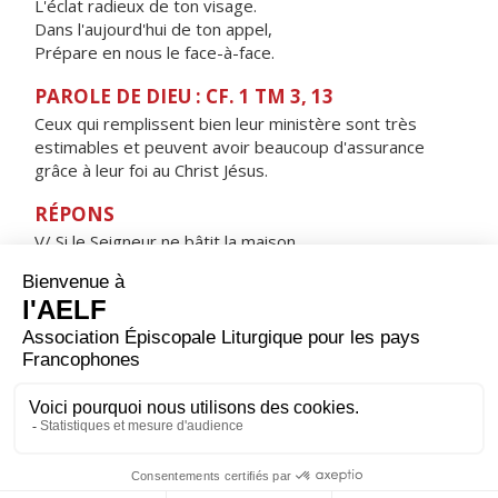
L'éclat radieux de ton visage.
Dans l'aujourd'hui de ton appel,
Prépare en nous le face-à-face.
PAROLE DE DIEU : CF. 1 TM 3, 13
Ceux qui remplissent bien leur ministère sont très
estimables et peuvent avoir beaucoup d'assurance
grâce à leur foi au Christ Jésus.
RÉPONS
V/ Si le Seigneur ne bâtit la maison,
les bâtisseurs travaillent en vain.
ORAISON
Dieu qui as conduit les peuples slaves à la lumière,
grâce aux deux frères saints Cyrille et Méthode, ouvre
nos cœurs à l'intelligence de ta Parole : fais de nous un
peuple de croyants, et que notre unité rende
témoignage à l'Évangile.