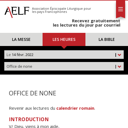
L'AELF
S'abonner
Association Épiscopale Liturgique
pour
les pays Francophones
Calendrier
Recevez gratuitement
Contact
les lectures du jour par courriel
LA MESSE
LES HEURES
LA BIBLE
Le
14 févr. 2022
|
Office de none
|
OFFICE DE NONE
Revenir aux lectures du
calendrier romain
.
INTRODUCTION
V/ Dieu, viens à mon aide,