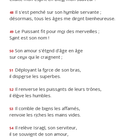
Il s'est penché sur son h
u
mble servante ;
48
désormais, tous les âges me dir
o
nt bienheureuse.
Le Puissant fit pour m
o
i des merveilles ;
49
S
a
int est son nom !
Son amour s'ét
e
nd d'âge en âge
50
sur ce
u
x qui le craignent ;
Déployant la f
o
rce de son bras,
51
il disp
e
rse les superbes.
Il renverse les puiss
a
nts de leurs trônes,
52
il él
è
ve les humbles.
Il comble de bi
e
ns les affamés,
53
renvoie les r
i
ches les mains vides.
Il relève Isra
ë
l, son serviteur,
54
il se souvi
e
nt de son amour,