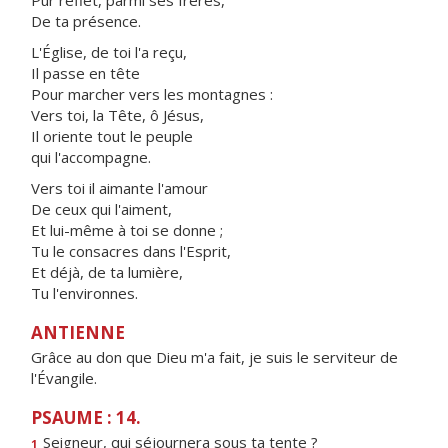
Pur reflet, parmi ses frères,
De ta présence.
L'Église, de toi l'a reçu,
Il passe en tête
Pour marcher vers les montagnes :
Vers toi, la Tête, ô Jésus,
Il oriente tout le peuple
qui l'accompagne.
Vers toi il aimante l'amour
De ceux qui l'aiment,
Et lui-même à toi se donne ;
Tu le consacres dans l'Esprit,
Et déjà, de ta lumière,
Tu l'environnes.
ANTIENNE
Grâce au don que Dieu m'a fait, je suis le serviteur de
l'Évangile.
PSAUME : 14.
Seigneur, qui séjourner
a
sous ta tente ?
1