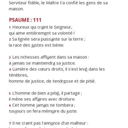
Serviteur fidèle, le Maître t'a confié les gens de sa
maison.
PSAUME : 111
Heureux qui cr
a
int le Seigneur,
1
qui aime entièrem
e
nt sa volonté !
Sa lignée sera puiss
a
nte sur la terre ;
2
la race des j
u
stes est bénie.
Les richesses affl
u
ent dans sa maison :
3
à jamais se maintiendr
a
sa justice.
Lumière des cœurs droits, il s'est lev
é
dans les
4
ténèbres,
homme de justice, de tendr
e
sse et de pitié.
L'homme de bien a piti
é
, il partage ;
5
il mène ses aff
a
ires avec droiture.
Cet homme jam
a
is ne tombera ;
6
toujours on fera mém
o
ire du juste.
Il ne craint pas l'ann
o
nce d'un malheur :
7