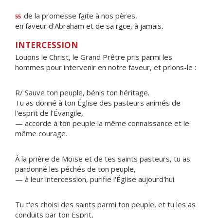
de la promesse f
a
ite à nos pères,
55
en faveur d'Abraham et de sa r
a
ce, à jamais.
INTERCESSION
Louons le Christ, le Grand Prêtre pris parmi les
hommes pour intervenir en notre faveur, et prions-le :
R/ Sauve ton peuple, bénis ton héritage.
Tu as donné à ton Église des pasteurs animés de
l'esprit de l'Évangile,
— accorde à ton peuple la même connaissance et le
même courage.
À la prière de Moïse et de tes saints pasteurs, tu as
pardonné les péchés de ton peuple,
— à leur intercession, purifie l'Église aujourd'hui.
Tu t'es choisi des saints parmi ton peuple, et tu les as
conduits par ton Esprit,