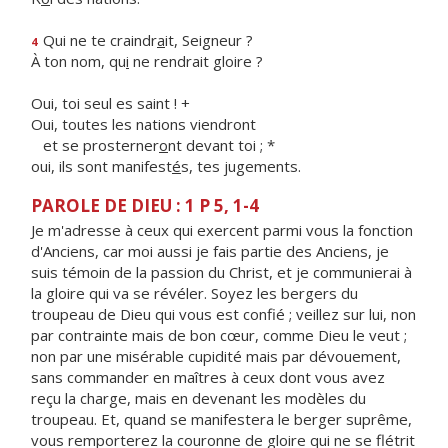
Qui ne te craindr
a
it, Seigneur ?
4
À ton nom, qu
i
ne rendrait gloire ?
Oui, toi seul es saint ! +
Oui, toutes les nations viendront
et se prosterner
o
nt devant toi ; *
oui, ils sont manifest
é
s, tes jugements.
PAROLE DE DIEU : 1 P 5, 1-4
Je m'adresse à ceux qui exercent parmi vous la fonction
d'Anciens, car moi aussi je fais partie des Anciens, je
suis témoin de la passion du Christ, et je communierai à
la gloire qui va se révéler. Soyez les bergers du
troupeau de Dieu qui vous est confié ; veillez sur lui, non
par contrainte mais de bon cœur, comme Dieu le veut ;
non par une misérable cupidité mais par dévouement,
sans commander en maîtres à ceux dont vous avez
reçu la charge, mais en devenant les modèles du
troupeau. Et, quand se manifestera le berger suprême,
vous remporterez la couronne de gloire qui ne se flétrit