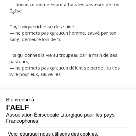
— donne ce même Esprit à tous les pasteurs de ton
Église.
Toi, l'unique richesse des saints,
— ne permets pas qu'aucun homme, sauvé par ton
sang, demeure loin de toi.
Toi qui donnes la vie au troupeau par la main de ses
pasteurs,
— ne permets pas qu'aucun défunt se perde ; tu t'es
livré pour eux, sauve-les.
NOTRE PÈRE
ORAISON
Dieu qui as conduit les peuples slaves à la lumière,
grâce aux deux frères saints Cyrille et Méthode, ouvre
nos cœurs à l'intelligence de ta Parole : fais de nous un
peuple de croyants, et que notre unité rende