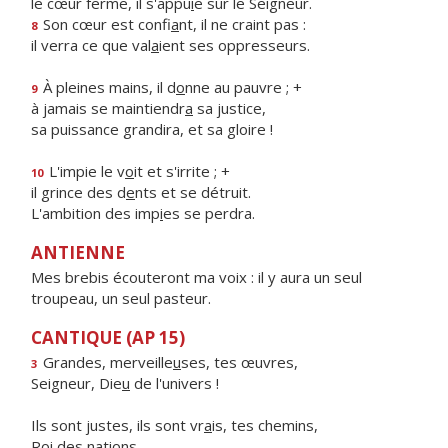
le cœur ferme, il s'appu
i
e sur le Seigneur.
Son cœur est confi
a
nt, il ne craint pas :
8
il verra ce que val
a
ient ses oppresseurs.
À pleines mains, il d
o
nne au pauvre ; +
9
à jamais se maintiendr
a
sa justice,
sa puissance grandira, et sa gloire !
L'impie le v
o
it et s'irrite ; +
10
il grince des d
e
nts et se détruit.
L'ambition des imp
i
es se perdra.
ANTIENNE
Mes brebis écouteront ma voix : il y aura un seul
troupeau, un seul pasteur.
CANTIQUE (AP 15)
Grandes, merveille
u
ses, tes œuvres,
3
Seigneur, Die
u
de l'univers !
Ils sont justes, ils sont vr
a
is, tes chemins,
R
o
i des nations.