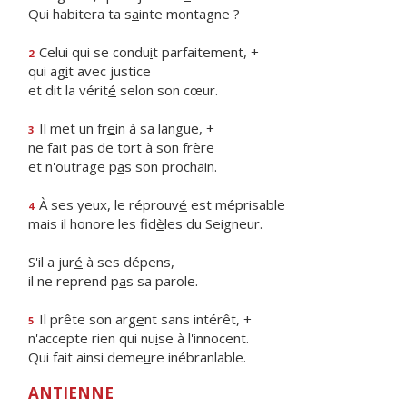
Qui habitera ta s
a
inte montagne ?
Celui qui se condu
i
t parfaitement, +
2
qui ag
i
t avec justice
et dit la vérit
é
selon son cœur.
Il met un fr
e
in à sa langue, +
3
ne fait pas de t
o
rt à son frère
et n'outrage p
a
s son prochain.
À ses yeux, le réprouv
é
est méprisable
4
mais il honore les fid
è
les du Seigneur.
S'il a jur
é
à ses dépens,
il ne reprend p
a
s sa parole.
Il prête son arg
e
nt sans intérêt, +
5
n'accepte rien qui nu
i
se à l'innocent.
Qui fait ainsi deme
u
re inébranlable.
ANTIENNE