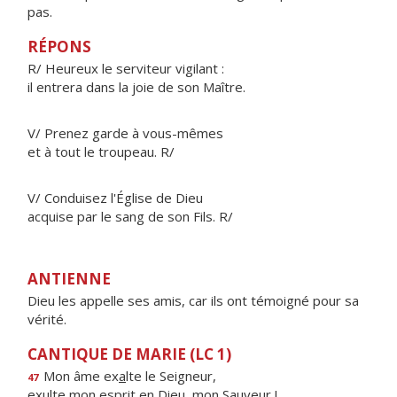
pas.
RÉPONS
R/ Heureux le serviteur vigilant :
il entrera dans la joie de son Maître.
V/ Prenez garde à vous-mêmes
et à tout le troupeau. R/
V/ Conduisez l'Église de Dieu
acquise par le sang de son Fils. R/
ANTIENNE
Dieu les appelle ses amis, car ils ont témoigné pour sa
vérité.
CANTIQUE DE MARIE (LC 1)
Mon âme ex
a
lte le Seigneur,
47
exulte mon esprit en Die
u
, mon Sauveur !