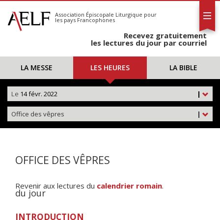
L'AELF
S'abonner
Association Épiscopale Liturgique
pour
les pays Francophones
Calendrier
Recevez gratuitement
Contact
les lectures du jour par courriel
LA MESSE
LES HEURES
LA BIBLE
Le
14 févr. 2022
|
Office des vêpres
|
OFFICE DES VÊPRES
Revenir aux lectures du
calendrier romain
.
du jour
INTRODUCTION