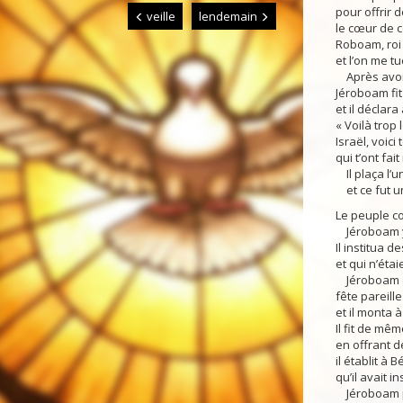
pour offrir 
veille
lendemain
le cœur de 
Roboam, roi 
et l’on me tu
Après avoir
Jéroboam fit
et il déclara
« Voilà trop
Israël, voici 
qui t’ont fai
Il plaça l’u
et ce fut u
Le peuple co
Jéroboam y é
Il institua d
et qui n’éta
Jéroboam cé
fête pareille
et il monta à 
Il fit de mê
en offrant d
il établit à 
qu’il avait in
Jéroboam pe