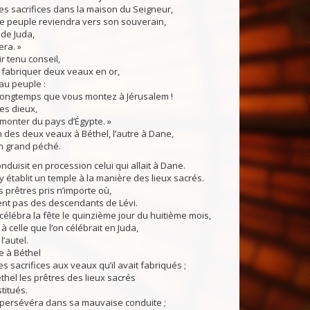
des sacrifices dans la maison du Seigneur,
ce peuple reviendra vers son souverain,
de Juda,
era. »
 tenu conseil,
 fabriquer deux veaux en or,
 au peuple :
 longtemps que vous montez à Jérusalem !
tes dieux,
t monter du pays d’Égypte. »
n des deux veaux à Béthel, l’autre à Dane,
n grand péché.
nduisit en procession celui qui allait à Dane.
tablit un temple à la manière des lieux sacrés.
es prêtres pris n’importe où,
ient pas des descendants de Lévi.
lébra la fête le quinzième jour du huitième mois,
 à celle que l’on célébrait en Juda,
l’autel.
me à Béthel
es sacrifices aux veaux qu’il avait fabriqués ;
Béthel les prêtres des lieux sacrés
stitués.
rsévéra dans sa mauvaise conduite ;