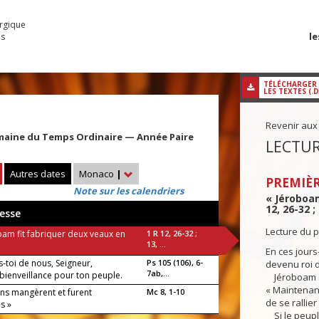
urgique
le
es
TÉLÉCHARGER
LES TEXTES (.
Revenir aux
maine du Temps Ordinaire — Année Paire
LECTUR
Autres dates
Monaco
|
PREMIÈR
Note sur les calendriers
« Jéroboam
12, 26-32 ;
esse
Lecture du p
oam fit fabriquer deux veaux en
1 R 12, 26-32 ;
13, ...
En ces jours-
-toi de nous, Seigneur,
Ps 105 (106), 6-
devenu roi de
7ab,...
 bienveillance pour ton peuple.
Jéroboam se
« Maintenant
ens mangèrent et furent
Mc 8, 1-10
de se rallie
s »
Si le peupl