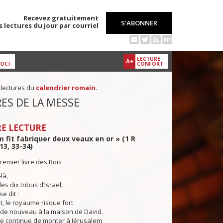
Recevez gratuitement
S'ABONNER
s lectures du jour par courriel
API
LECTURE
A+
DOC)
CONFORT
 lectures du
calendrier romain
.
ES DE LA MESSE
E LECTURE
 fit fabriquer deux veaux en or » (1 R
 13, 33-34)
remier livre des Rois
là,
s dix tribus d’Israël,
 dit :
, le royaume risque fort
r de nouveau à la maison de David.
e continue de monter à Jérusalem