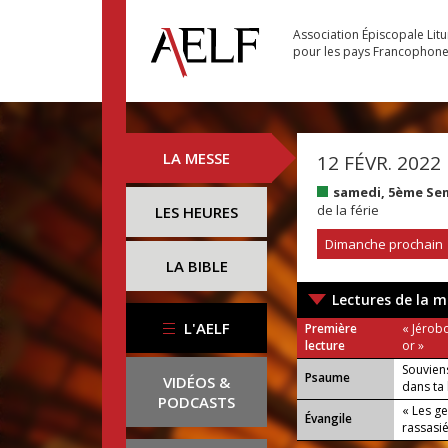
Association Épiscopale Lit
pour les pays Francophon
LA MESSE
12 FÉVR. 2022
samedi, 5ème Se
de la férie
LES HEURES
Dimanche prochain
LA BIBLE
Lectures de la m
L'AELF
Première
« Jérob
lecture
or »
Souviens
Psaume
VIDÉOS &
dans ta
PODCASTS
« Les g
Évangile
rassasié