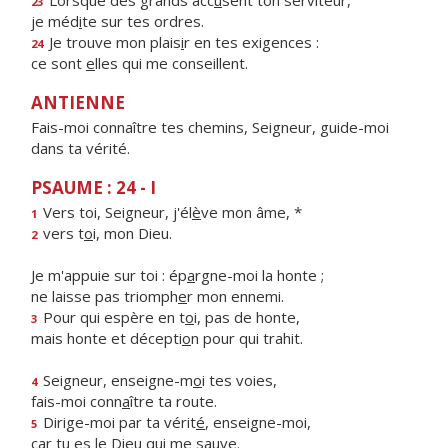
Lorsque des grands acc
u
sent ton serviteur,
23
je méd
i
te sur tes ordres.
Je trouve mon plais
i
r en tes exigences :
24
ce sont
e
lles qui me conseillent.
ANTIENNE
Fais-moi connaître tes chemins, Seigneur, guide-moi
dans ta vérité.
PSAUME : 24 - I
Vers toi, Seigneur, j'él
è
ve mon âme, *
1
vers t
o
i, mon Dieu.
2
Je m'appuie sur toi : ép
a
rgne-moi la honte ;
ne laisse pas triomph
e
r mon ennemi.
Pour qui espère en t
o
i, pas de honte,
3
mais honte et décepti
o
n pour qui trahit.
Seigneur, enseigne-m
o
i tes voies,
4
fais-moi conn
a
ître ta route.
Dirige-moi par ta vérit
é
, enseigne-moi,
5
car tu es le Die
u
qui me sauve.