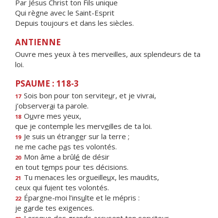
Par Jésus Christ ton Fils unique
Qui règne avec le Saint-Esprit
Depuis toujours et dans les siècles.
ANTIENNE
Ouvre mes yeux à tes merveilles, aux splendeurs de ta
loi.
PSAUME : 118-3
Sois bon pour ton servite
u
r, et je vivrai,
17
j’observer
a
i ta parole.
O
u
vre mes yeux,
18
que je contemple les merv
e
illes de ta loi.
Je suis un étrang
e
r sur la terre ;
19
ne me cache p
a
s tes volontés.
Mon âme a brûl
é
de désir
20
en tout t
e
mps pour tes décisions.
Tu menaces les orgueille
u
x, les maudits,
21
ceux qui fu
i
ent tes volontés.
Épargne-moi l’ins
u
lte et le mépris :
22
je g
a
rde tes exigences.