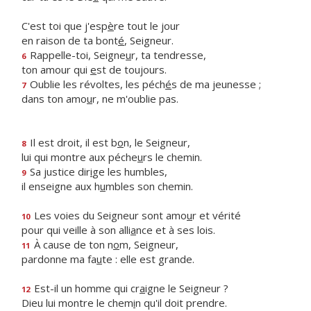
C'est toi que j'esp
è
re tout le jour
en raison de ta bont
é
, Seigneur.
Rappelle-toi, Seigne
u
r, ta tendresse,
6
ton amour qui
e
st de toujours.
Oublie les révoltes, les péch
é
s de ma jeunesse ;
7
dans ton amo
u
r, ne m'oublie pas.
Il est droit, il est b
o
n, le Seigneur,
8
lui qui montre aux péche
u
rs le chemin.
Sa justice dir
i
ge les humbles,
9
il enseigne aux h
u
mbles son chemin.
Les voies du Seigneur sont amo
u
r et vérité
10
pour qui veille à son alli
a
nce et à ses lois.
À cause de ton n
o
m, Seigneur,
11
pardonne ma fa
u
te : elle est grande.
Est-il un homme qui cr
a
igne le Seigneur ?
12
Dieu lui montre le chem
i
n qu'il doit prendre.