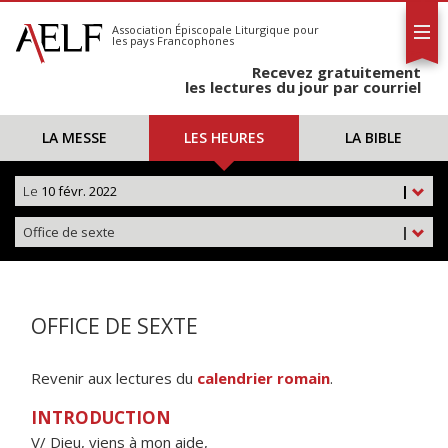
L'AELF
S'abonner
Association Épiscopale Liturgique
pour
les pays Francophones
Calendrier
Recevez gratuitement
Contact
les lectures du jour par courriel
LA MESSE
LES HEURES
LA BIBLE
Le
10 févr. 2022
|
Office de sexte
|
OFFICE DE SEXTE
Revenir aux lectures du
calendrier romain
.
INTRODUCTION
V/ Dieu, viens à mon aide,