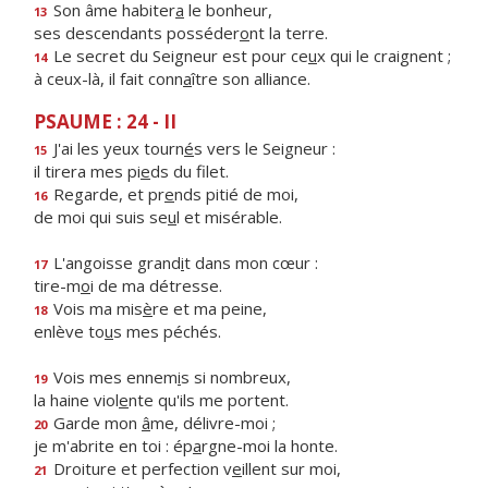
Son âme habiter
a
le bonheur,
13
ses descendants posséder
o
nt la terre.
Le secret du Seigneur est pour ce
u
x qui le craignent ;
14
à ceux-là, il fait conn
a
ître son alliance.
PSAUME : 24 - II
J'ai les yeux tourn
é
s vers le Seigneur :
15
il tirera mes pi
e
ds du filet.
Regarde, et pr
e
nds pitié de moi,
16
de moi qui suis se
u
l et misérable.
L'angoisse grand
i
t dans mon cœur :
17
tire-m
o
i de ma détresse.
Vois ma mis
è
re et ma peine,
18
enlève to
u
s mes péchés.
Vois mes ennem
i
s si nombreux,
19
la haine viol
e
nte qu'ils me portent.
Garde mon
â
me, délivre-moi ;
20
je m'abrite en toi : ép
a
rgne-moi la honte.
Droiture et perfection v
e
illent sur moi,
21