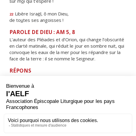
sur m
o
i qui t'espère !
Libère Isra
ë
l, ô mon Dieu,
22
de to
u
tes ses angoisses !
PAROLE DE DIEU : AM 5, 8
L’auteur des Pléiades et d’Orion, qui change l’obscurité
en clarté matinale, qui réduit le jour en sombre nuit, qui
convoque les eaux de la mer pour les répandre sur la
face de la terre : il se nomme le Seigneur.
RÉPONS
V/ Devant lui, splendeur et majesté,
dans son sanctuaire, puissance et beauté.
ORAISON
Dieu éternel et tout-puissant, en qui rien n’est sombre
ni obscur, communique ta lumière à nos cœurs : en
recevant ta loi et tes préceptes, nous marcherons sur
ta route d’un cœur léger. Par Jésus, le Christ, notre
Seigneur. Amen.