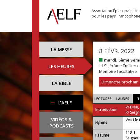
Association Épiscopale Lit
pour les pays Francophon
LA MESSE
8 FÉVR. 2022
mardi, 5ème Sem
S. Jérôme Émilien e
LES HEURES
Mémoire facultative
Dimanche prochain
LA BIBLE
LECTURES
LAUDES
T
L'AELF
V/ Dieu,
Introduction
R/ Seign
VIDÉOS &
Voici le
...
Hymne
PODCASTS
118-1 —
Psaume
Seigneu