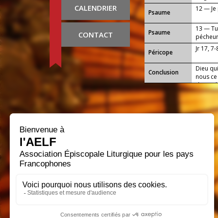
CALENDRIER
12 — Je
Psaume
13 — Tu
Psaume
CONTACT
pécheur
Jr 17, 7-
Péricope
Dieu qui
Conclusion
nous ce
de toi d
Seigneu