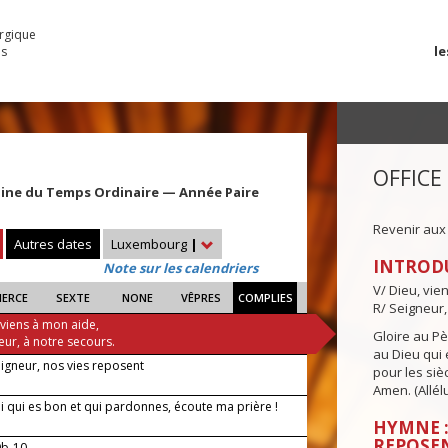
urgique
le
es
OFFICE
aine du Temps Ordinaire — Année Paire
Revenir aux
Autres dates
Luxembourg
|
INTROD
Note sur les calendriers
V/ Dieu, vie
IERCE
SEXTE
NONE
VÊPRES
COMPLIES
R/ Seigneur,
 viens à mon aide,
Gloire au Pèr
eur, à notre secours.
au Dieu qui e
eigneur, nos vies reposent
pour les siè
Amen. (Allélu
i qui es bon et qui pardonnes, écoute ma prière !
HYMNE :
REPOSE
9b-10