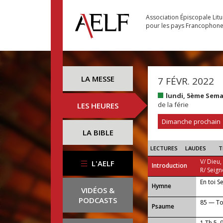
Association Épiscopale Lit
pour les pays Francophon
LA MESSE
7 FÉVR. 2022
lundi, 5ème Sem
de la férie
LES HEURES
Dimanche prochain
LA BIBLE
LECTURES
LAUDES
T
V/ Dieu,
L'AELF
Introduction
R/ Seign
En toi S
...
Hymne
VIDÉOS &
PODCASTS
85 — To
Psaume
1 Th 5, 