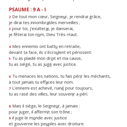
PSAUME : 9 A - I
De tout mon cœur, Seigne
u
r, je rendrai grâce,
2
je dirai tes innombr
a
bles merveilles ;
pour toi, j'exulter
a
i, je danserai,
3
je fêterai ton n
o
m, Dieu Très-Haut.
Mes ennemis ont batt
u
en retraite,
4
devant ta face, ils s'écro
u
lent et périssent.
Tu as plaidé mon dr
o
it et ma cause,
5
tu as siégé, tu as jug
é
avec justice.
Tu menaces les nations, tu fais pér
i
r les méchants,
6
à tout jamais tu eff
a
ces leur nom.
L'ennemi est achevé, ruin
é
pour toujours,
7
tu as rasé des villes, leur souven
i
r a péri.
Mais il siège, le Seigne
u
r, à jamais :
8
pour juger, il afferm
i
t son trône ;
il juge le m
o
nde avec justice
9
et gouverne les pe
u
ples avec droiture.