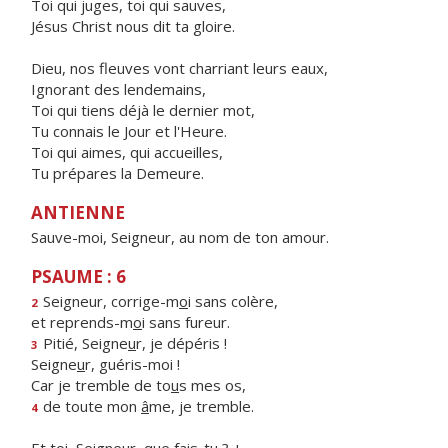
Toi qui juges, toi qui sauves,
Jésus Christ nous dit ta gloire.
Dieu, nos fleuves vont charriant leurs eaux,
Ignorant des lendemains,
Toi qui tiens déjà le dernier mot,
Tu connais le Jour et l'Heure.
Toi qui aimes, qui accueilles,
Tu prépares la Demeure.
ANTIENNE
Sauve-moi, Seigneur, au nom de ton amour.
PSAUME : 6
Seigneur, corrige-m
o
i sans colère,
2
et reprends-m
o
i sans fureur.
Pitié, Seigne
u
r, je dépéris !
3
Seigne
u
r, guéris-moi !
Car je tremble de to
u
s mes os,
de toute mon
â
me, je tremble.
4