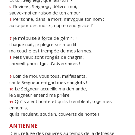
Et toi, Seigne
u
r, que fais-tu ? +
Reviens, Seigne
u
r, délivre-moi,
5
sauve-moi en rais
o
n de ton amour !
Personne, dans la mort, n'inv
o
que ton nom ;
6
au séjour des morts, qu
i
te rend grâce ?
Je m'épuise à f
o
rce de gémir ; +
7
chaque nuit, je ple
u
re sur mon lit :
ma couche est tremp
é
e de mes larmes.
Mes yeux sont rong
é
s de chagrin ;
8
j'ai vieilli parmi t
a
nt d'adversaires !
Loin de moi, vous to
u
s, malfaisants,
9
car le Seigneur ent
e
nd mes sanglots !
Le Seigneur accu
e
ille ma demande,
10
le Seigneur ent
e
nd ma prière.
Qu'ils aient honte et qu'ils tremblent, to
u
s mes
11
ennemis,
qu'ils reculent, soud
a
in, couverts de honte !
ANTIENNE
Dieu, refuge des pauvres au temps de la détresse.