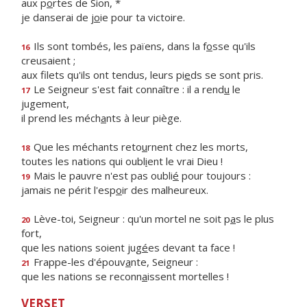
aux p
o
rtes de Sion, *
je danserai de j
o
ie pour ta victoire.
Ils sont tombés, les païens, dans la f
o
sse qu'ils
16
creusaient ;
aux filets qu'ils ont tendus, leurs pi
e
ds se sont pris.
Le Seigneur s'est fait connaître : il a rend
u
le
17
jugement,
il prend les méch
a
nts à leur piège.
Que les méchants reto
u
rnent chez les morts,
18
toutes les nations qui oubl
i
ent le vrai Dieu !
Mais le pauvre n'est pas oubli
é
pour toujours :
19
jamais ne périt l'esp
o
ir des malheureux.
Lève-toi, Seigneur : qu'un mortel ne soit p
a
s le plus
20
fort,
que les nations soient jug
é
es devant ta face !
Frappe-les d'épouv
a
nte, Seigneur :
21
que les nations se reconn
a
issent mortelles !
VERSET