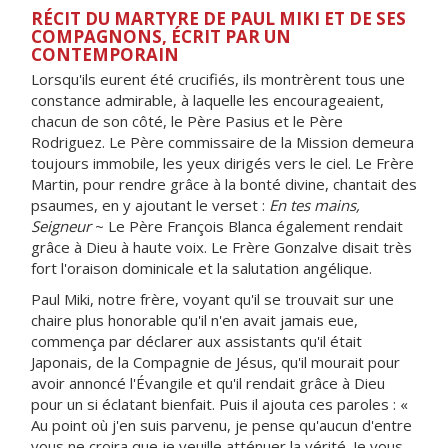
RÉCIT DU MARTYRE DE PAUL MIKI ET DE SES
COMPAGNONS, ÉCRIT PAR UN
CONTEMPORAIN
Lorsqu'ils eurent été crucifiés, ils montrèrent tous une
constance admirable, à laquelle les encourageaient,
chacun de son côté, le Père Pasius et le Père
Rodriguez. Le Père commissaire de la Mission demeura
toujours immobile, les yeux dirigés vers le ciel. Le Frère
Martin, pour rendre grâce à la bonté divine, chantait des
psaumes, en y ajoutant le verset :
En tes mains,
Seigneur
~ Le Père François Blanca également rendait
grâce à Dieu à haute voix. Le Frère Gonzalve disait très
fort l'oraison dominicale et la salutation angélique.
Paul Miki, notre frère, voyant qu'il se trouvait sur une
chaire plus honorable qu'il n'en avait jamais eue,
commença par déclarer aux assistants qu'il était
Japonais, de la Compagnie de Jésus, qu'il mourait pour
avoir annoncé l'Évangile et qu'il rendait grâce à Dieu
pour un si éclatant bienfait. Puis il ajouta ces paroles : «
Au point où j'en suis parvenu, je pense qu'aucun d'entre
vous ne croira que je veuille atténuer la vérité. Je vous