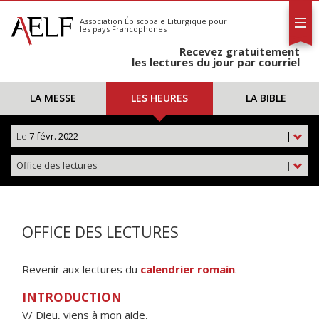
L'AELF
S'abonner
Association Épiscopale Liturgique
pour
les pays Francophones
Calendrier
Recevez gratuitement
Contact
les lectures du jour par courriel
LA MESSE
LES HEURES
LA BIBLE
Le
7 févr. 2022
|
Office des lectures
|
OFFICE DES LECTURES
Revenir aux lectures du
calendrier romain
.
INTRODUCTION
V/ Dieu, viens à mon aide,