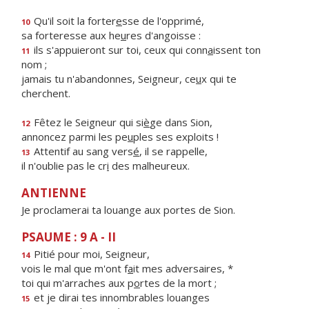
Qu'il soit la forter
e
sse de l'opprimé,
10
sa forteresse aux he
u
res d'angoisse :
ils s'appuieront sur toi, ceux qui conn
a
issent ton
11
nom ;
jamais tu n'abandonnes, Seigneur, ce
u
x qui te
cherchent.
Fêtez le Seigneur qui si
è
ge dans Sion,
12
annoncez parmi les pe
u
ples ses exploits !
Attentif au sang vers
é
, il se rappelle,
13
il n'oublie pas le cr
i
des malheureux.
ANTIENNE
Je proclamerai ta louange aux portes de Sion.
PSAUME : 9 A - II
Pitié pour moi, Seigneur,
14
vois le mal que m'ont f
a
it mes adversaires, *
toi qui m'arraches aux p
o
rtes de la mort ;
et je dirai tes innombrables louanges
15