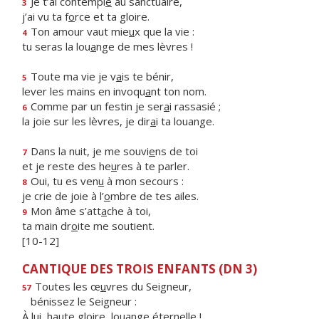
Je t’ai contempl
é
au sanctuaire,
3
j’ai vu ta f
o
rce et ta gloire.
Ton amour vaut mie
u
x que la vie :
4
tu seras la lou
a
nge de mes lèvres !
Toute ma vie je v
a
is te bénir,
5
lever les mains en invoqu
a
nt ton nom.
Comme par un festin je ser
a
i rassasié ;
6
la joie sur les lèvres, je dir
a
i ta louange.
Dans la nuit, je me souvi
e
ns de toi
7
et je reste des he
u
res à te parler.
Oui, tu es ven
u
à mon secours :
8
je crie de joie à l’
o
mbre de tes ailes.
Mon âme s’att
a
che à toi,
9
ta main dr
o
ite me soutient.
[10-12]
CANTIQUE DES TROIS ENFANTS (DN 3)
Toutes les œ
u
vres du Seigneur,
57
bénissez le Seigneur :
À lui, haute gloire, louange éternelle !