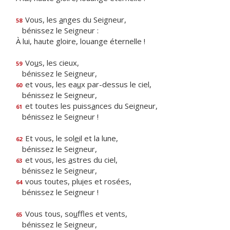
Vous, les
a
nges du Seigneur,
58
bénissez le Seigneur :
À lui, haute gloire, louange éternelle !
Vo
u
s, les cieux,
59
bénissez le Seigneur,
et vous, les ea
u
x par-dessus le ciel,
60
bénissez le Seigneur,
et toutes les puiss
a
nces du Seigneur,
61
bénissez le Seigneur !
Et vous, le sol
e
il et la lune,
62
bénissez le Seigneur,
et vous, les
a
stres du ciel,
63
bénissez le Seigneur,
vous toutes, plu
i
es et rosées,
64
bénissez le Seigneur !
Vous tous, so
u
ffles et vents,
65
bénissez le Seigneur,