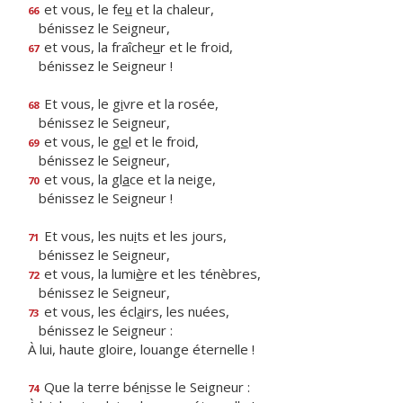
et vous, le fe
u
et la chaleur,
66
bénissez le Seigneur,
et vous, la fraîche
u
r et le froid,
67
bénissez le Seigneur !
Et vous, le g
i
vre et la rosée,
68
bénissez le Seigneur,
et vous, le g
e
l et le froid,
69
bénissez le Seigneur,
et vous, la gl
a
ce et la neige,
70
bénissez le Seigneur !
Et vous, les nu
i
ts et les jours,
71
bénissez le Seigneur,
et vous, la lumi
è
re et les ténèbres,
72
bénissez le Seigneur,
et vous, les écl
a
irs, les nuées,
73
bénissez le Seigneur :
À lui, haute gloire, louange éternelle !
Que la terre bén
i
sse le Seigneur :
74