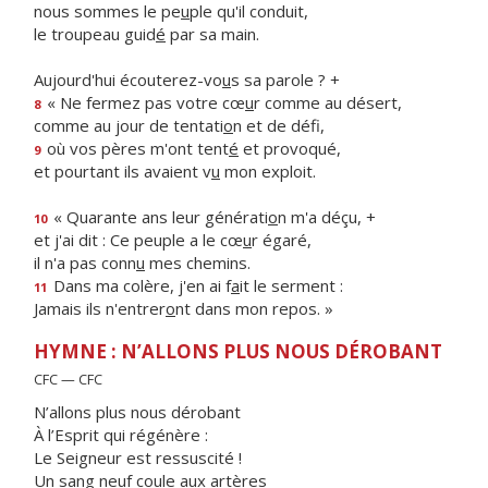
nous sommes le pe
u
ple qu'il conduit,
le troupeau guid
é
par sa main.
Aujourd'hui écouterez-vo
u
s sa parole ? +
« Ne fermez pas votre cœ
u
r comme au désert,
8
comme au jour de tentati
o
n et de défi,
où vos pères m'ont tent
é
et provoqué,
9
et pourtant ils avaient v
u
mon exploit.
« Quarante ans leur générati
o
n m'a déçu, +
10
et j'ai dit : Ce peuple a le cœ
u
r égaré,
il n'a pas conn
u
mes chemins.
Dans ma colère, j'en ai f
a
it le serment :
11
Jamais ils n'entrer
o
nt dans mon repos. »
HYMNE : N’ALLONS PLUS NOUS DÉROBANT
CFC — CFC
N’allons plus nous dérobant
À l’Esprit qui régénère :
Le Seigneur est ressuscité !
Un sang neuf coule aux artères