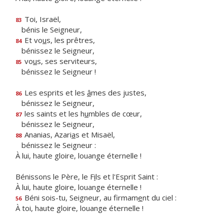
Toi, Israël,
83
bénis le Seigneur,
Et vo
u
s, les prêtres,
84
bénissez le Seigneur,
vo
u
s, ses serviteurs,
85
bénissez le Seigneur !
Les esprits et les
â
mes des justes,
86
bénissez le Seigneur,
les saints et les h
u
mbles de cœur,
87
bénissez le Seigneur,
Ananias, Azari
a
s et Misaël,
88
bénissez le Seigneur :
À lui, haute gloire, louange éternelle !
Bénissons le Père, le F
i
ls et l'Esprit Saint :
À lui, haute gloire, louange éternelle !
Béni sois-tu, Seigneur, au firmam
e
nt du ciel :
56
À toi, haute gloire, louange éternelle !