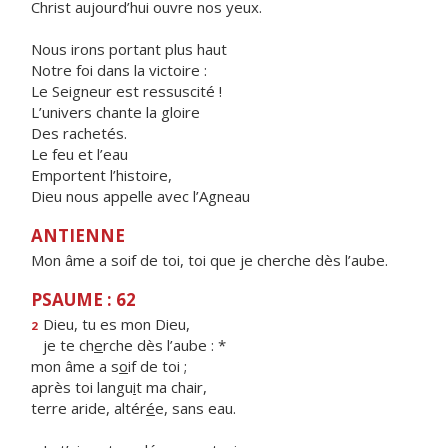
Christ aujourd’hui ouvre nos yeux.
Nous irons portant plus haut
Notre foi dans la victoire :
Le Seigneur est ressuscité !
L’univers chante la gloire
Des rachetés.
Le feu et l’eau
Emportent l’histoire,
Dieu nous appelle avec l’Agneau
ANTIENNE
Mon âme a soif de toi, toi que je cherche dès l’aube.
PSAUME : 62
Dieu, tu es mon Dieu,
2
je te ch
e
rche dès l’aube : *
mon âme a s
o
if de toi ;
après toi langu
i
t ma chair,
terre aride, altér
é
e, sans eau.