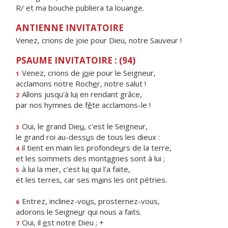
R/ et ma bouche publiera ta louange.
ANTIENNE INVITATOIRE
Venez, crions de joie pour Dieu, notre Sauveur !
PSAUME INVITATOIRE : (94)
Venez, crions de j
o
ie pour le Seigneur,
1
acclamons notre Roch
e
r, notre salut !
Allons jusqu'à lu
i
en rendant grâce,
2
par nos hymnes de f
ê
te acclamons-le !
Oui, le grand Die
u
, c'est le Seigneur,
3
le grand roi au-dess
u
s de tous les dieux :
il tient en main les profonde
u
rs de la terre,
4
et les sommets des mont
a
gnes sont à lui ;
à lui la mer, c'est lu
i
qui l'a faite,
5
et les terres, car ses m
a
ins les ont pétries.
Entrez, inclinez-vo
u
s, prosternez-vous,
6
adorons le Seigne
u
r qui nous a faits.
Oui, il
e
st notre Dieu ; +
7