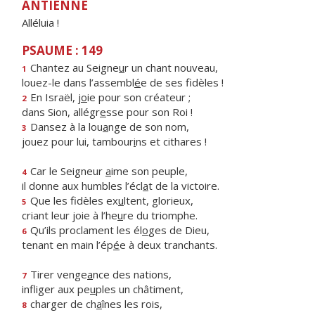
ANTIENNE
Alléluia !
PSAUME : 149
Chantez au Seigne
u
r un chant nouveau,
1
louez-le dans l’assembl
é
e de ses fidèles !
En Israël, j
o
ie pour son créateur ;
2
dans Sion, allégr
e
sse pour son Roi !
Dansez à la lou
a
nge de son nom,
3
jouez pour lui, tambour
i
ns et cithares !
Car le Seigneur
a
ime son peuple,
4
il donne aux humbles l’écl
a
t de la victoire.
Que les fidèles ex
u
ltent, glorieux,
5
criant leur joie à l’he
u
re du triomphe.
Qu’ils proclament les él
o
ges de Dieu,
6
tenant en main l’ép
é
e à deux tranchants.
Tirer venge
a
nce des nations,
7
infliger aux pe
u
ples un châtiment,
charger de ch
a
înes les rois,
8