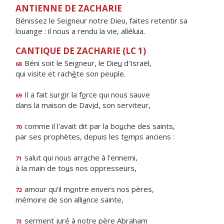
ANTIENNE DE ZACHARIE
Bénissez le Seigneur notre Dieu, faites retentir sa
louange : il nous a rendu la vie, alléluia.
CANTIQUE DE ZACHARIE (LC 1)
Béni soit le Seigneur, le Die
u
d'Israël,
68
qui visite et rach
è
te son peuple.
Il a fait surgir la f
o
rce qui nous sauve
69
dans la maison de Dav
i
d, son serviteur,
comme il l'avait dit par la bo
u
che des saints,
70
par ses prophètes, depuis les t
e
mps anciens :
salut qui nous arr
a
che à l'ennemi,
71
à la main de to
u
s nos oppresseurs,
amour qu'il m
o
ntre envers nos pères,
72
mémoire de son alli
a
nce sainte,
serment juré à notre p
è
re Abraham
73