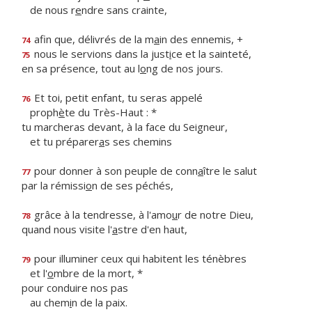
de nous r
e
ndre sans crainte,
afin que, délivrés de la m
a
in des ennemis, +
74
nous le servions dans la just
i
ce et la sainteté,
75
en sa présence, tout au l
o
ng de nos jours.
Et toi, petit enfant, tu seras appelé
76
proph
è
te du Très-Haut : *
tu marcheras devant, à la face du Seigneur,
et tu préparer
a
s ses chemins
pour donner à son peuple de conn
a
ître le salut
77
par la rémissi
o
n de ses péchés,
grâce à la tendresse, à l'amo
u
r de notre Dieu,
78
quand nous visite l'
a
stre d'en haut,
pour illuminer ceux qui habitent les ténèbres
79
et l'
o
mbre de la mort, *
pour conduire nos pas
au chem
i
n de la paix.