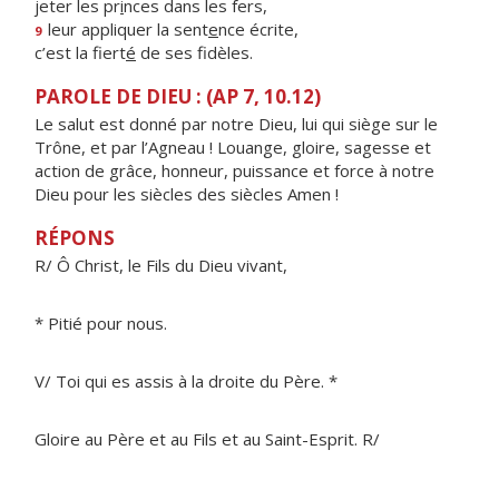
jeter les pr
i
nces dans les fers,
leur appliquer la sent
e
nce écrite,
9
c’est la fiert
é
de ses fidèles.
PAROLE DE DIEU : (AP 7, 10.12)
Le salut est donné par notre Dieu, lui qui siège sur le
Trône, et par l’Agneau ! Louange, gloire, sagesse et
action de grâce, honneur, puissance et force à notre
Dieu pour les siècles des siècles Amen !
RÉPONS
R/ Ô Christ, le Fils du Dieu vivant,
* Pitié pour nous.
V/ Toi qui es assis à la droite du Père. *
Gloire au Père et au Fils et au Saint-Esprit. R/