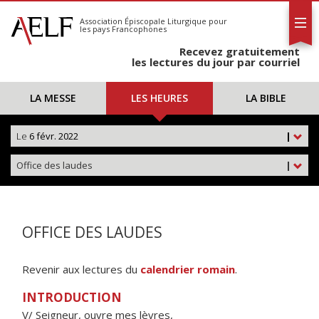
L'AELF
S'abonner
Association Épiscopale Liturgique
pour
les pays Francophones
Calendrier
Recevez gratuitement
Contact
les lectures du jour par courriel
LA MESSE
LES HEURES
LA BIBLE
Le
6 févr. 2022
|
Office des laudes
|
OFFICE DES LAUDES
Revenir aux lectures du
calendrier romain
.
INTRODUCTION
V/ Seigneur, ouvre mes lèvres,