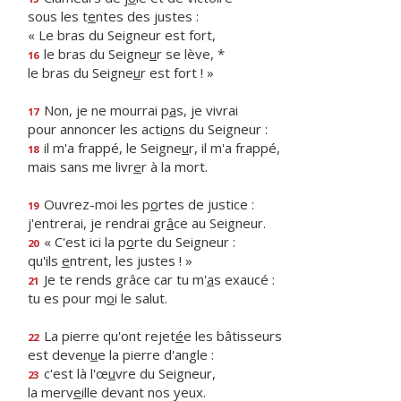
sous les t
e
ntes des justes :
« Le bras du Seigneur est fort,
le bras du Seigne
u
r se lève, *
16
le bras du Seigne
u
r est fort ! »
Non, je ne mourrai p
a
s, je vivrai
17
pour annoncer les acti
o
ns du Seigneur :
il m'a frappé, le Seigne
u
r, il m'a frappé,
18
mais sans me livr
e
r à la mort.
Ouvrez-moi les p
o
rtes de justice :
19
j'entrerai, je rendrai gr
â
ce au Seigneur.
« C'est ici la p
o
rte du Seigneur :
20
qu'ils
e
ntrent, les justes ! »
Je te rends grâce car tu m'
a
s exaucé :
21
tu es pour m
o
i le salut.
La pierre qu'ont rejet
é
e les bâtisseurs
22
est deven
u
e la pierre d'angle :
c'est là l'œ
u
vre du Seigneur,
23
la merv
e
ille devant nos yeux.