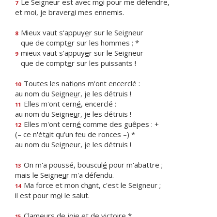
Le Seigneur est avec m
o
i pour me défendre,
7
et moi, je braver
a
i mes ennemis.
Mieux vaut s'appuy
e
r sur le Seigneur
8
que de compt
e
r sur les hommes ; *
mieux vaut s'appuy
e
r sur le Seigneur
9
que de compt
e
r sur les puissants !
Toutes les nati
o
ns m'ont encerclé :
10
au nom du Seigne
u
r, je les détruis !
Elles m'ont cern
é
, encerclé :
11
au nom du Seigne
u
r, je les détruis !
Elles m'ont cern
é
comme des guêpes : +
12
(– ce n'ét
a
it qu'un feu de ronces –) *
au nom du Seigne
u
r, je les détruis !
On m'a poussé, bouscul
é
pour m'abattre ;
13
mais le Seigne
u
r m'a défendu.
Ma force et mon ch
a
nt, c'est le Seigneur ;
14
il est pour m
o
i le salut.
Clameurs de j
o
ie et de victoire *
15