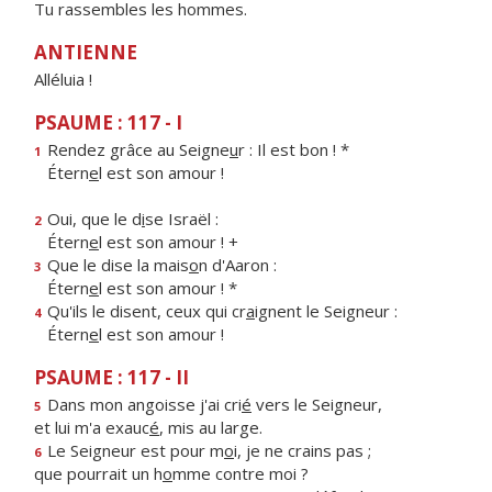
Tu rassembles les hommes.
ANTIENNE
Alléluia !
PSAUME : 117 - I
Rendez grâce au Seigne
u
r : Il est bon ! *
1
Étern
e
l est son amour !
Oui, que le d
i
se Israël :
2
Étern
e
l est son amour ! +
Que le dise la mais
o
n d'Aaron :
3
Étern
e
l est son amour ! *
Qu'ils le disent, ceux qui cr
a
ignent le Seigneur :
4
Étern
e
l est son amour !
PSAUME : 117 - II
Dans mon angoisse j'ai cri
é
vers le Seigneur,
5
et lui m'a exauc
é
, mis au large.
Le Seigneur est pour m
o
i, je ne crains pas ;
6
que pourrait un h
o
mme contre moi ?