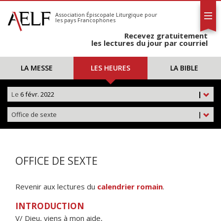
L'AELF
S'abonner
Association Épiscopale Liturgique
pour
les pays Francophones
Calendrier
Recevez gratuitement
Contact
les lectures du jour par courriel
LA MESSE
LES HEURES
LA BIBLE
Le
6 févr. 2022
|
Office de sexte
|
OFFICE DE SEXTE
Revenir aux lectures du
calendrier romain
.
INTRODUCTION
V/ Dieu, viens à mon aide,