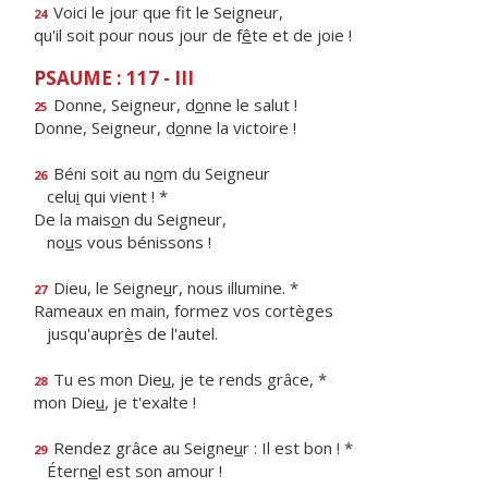
Voici le jour que f
t le Seigneur,
24
qu'il soit pour nous jour de f
ê
te et de joie !
PSAUME : 117 - III
Donne, Seigneur, d
o
nne le salut !
25
Donne, Seigneur, d
o
nne la victoire !
Béni soit au n
o
m du Seigneur
26
celu
i
qui vient ! *
De la mais
o
n du Seigneur,
no
u
s vous bénissons !
Dieu, le Seigne
u
r, nous illumine. *
27
Rameaux en main, formez vos cortèges
jusqu'aupr
è
s de l'autel.
Tu es mon Die
u
, je te rends grâce, *
28
mon Die
u
, je t'exalte !
Rendez grâce au Seigne
u
r : Il est bon ! *
29
Étern
e
l est son amour !