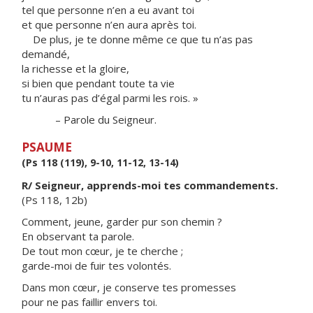
tel que personne n’en a eu avant toi
et que personne n’en aura après toi.
De plus, je te donne même ce que tu n’as pas
demandé,
la richesse et la gloire,
si bien que pendant toute ta vie
tu n’auras pas d’égal parmi les rois. »
– Parole du Seigneur.
PSAUME
(Ps 118 (119), 9-10, 11-12, 13-14)
R/ Seigneur, apprends-moi tes commandements.
(Ps 118, 12b)
Comment, jeune, garder pur son chemin ?
En observant ta parole.
De tout mon cœur, je te cherche ;
garde-moi de fuir tes volontés.
Dans mon cœur, je conserve tes promesses
pour ne pas faillir envers toi.