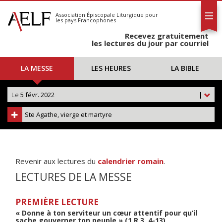
L'AELF
S'abonner
Association Épiscopale Liturgique
pour
les pays Francophones
Calendrier
Recevez gratuitement
Contact
les lectures du jour par courriel
LA MESSE
LES HEURES
LA BIBLE
Le
5 févr. 2022
|
Ste Agathe, vierge et martyre
Revenir aux lectures du
calendrier romain
.
LECTURES DE LA MESSE
PREMIÈRE LECTURE
« Donne à ton serviteur un cœur attentif pour qu’il
sache gouverner ton peuple » (1 R 3, 4-13)