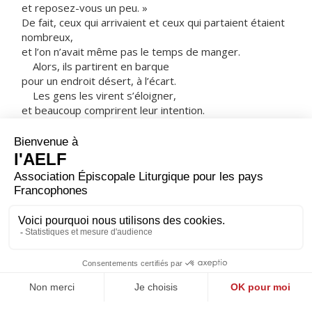
et reposez-vous un peu. »
De fait, ceux qui arrivaient et ceux qui partaient étaient
nombreux,
et l’on n’avait même pas le temps de manger.
Alors, ils partirent en barque
pour un endroit désert, à l’écart.
Les gens les virent s’éloigner,
et beaucoup comprirent leur intention.
Alors, à pied, de toutes les villes,
ils coururent là-bas
et arrivèrent avant eux.
En débarquant, Jésus vit une grande foule.
Il fut saisi de compassion envers eux,
parce qu’ils étaient comme des brebis sans berger.
Alors, il se mit à les enseigner longuement.
– Acclamons la Parole de Dieu.