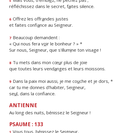
Mais vous, trembl
e
z, ne péchez pas ;
5
réfléchissez dans le secret, f
a
ites silence.
Offrez les offr
a
ndes justes
6
et faites confi
a
nce au Seigneur.
Beaucoup demandent :
7
« Qui nous fera v
o
ir le bonheur ? » *
Sur nous, Seigneur, que s'illum
i
ne ton visage !
Tu mets dans mon cœ
u
r plus de joie
8
que toutes leurs vend
a
nges et leurs moissons.
Dans la paix moi aussi, je me co
u
che et je dors, *
9
car tu me donnes d'habiter, Seigneur,
se
u
l, dans la confiance.
ANTIENNE
Au long des nuits, bénissez le Seigneur !
PSAUME : 133
Vous tous, béniss
e
z le Seigneur,
1