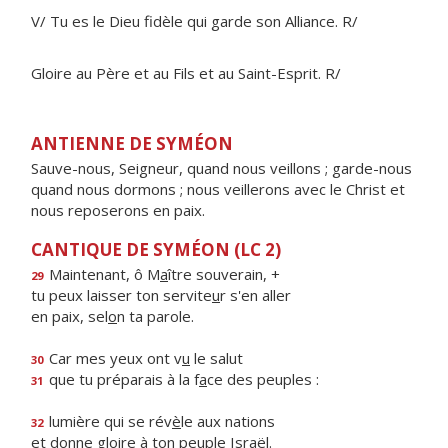
V/ Tu es le Dieu fidèle qui garde son Alliance. R/
Gloire au Père et au Fils et au Saint-Esprit. R/
ANTIENNE DE SYMÉON
Sauve-nous, Seigneur, quand nous veillons ; garde-nous
quand nous dormons ; nous veillerons avec le Christ et
nous reposerons en paix.
CANTIQUE DE SYMÉON (LC 2)
Maintenant, ô M
a
ître souverain, +
29
tu peux laisser ton servite
u
r s'en aller
en paix, sel
o
n ta parole.
Car mes yeux ont v
u
le salut
30
que tu préparais à la f
a
ce des peuples :
31
lumière qui se rév
è
le aux nations
32
et donne gloire à ton pe
u
ple Israël.