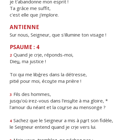
je t'abandonne mon esprit !
Ta grâce me suffit,
c'est elle que j'implore.
ANTIENNE
Sur nous, Seigneur, que s'illumine ton visage !
PSAUME : 4
Quand je cr
i
e, réponds-moi,
2
Die
u
, ma justice !
Toi qui me lib
è
res dans la détresse,
pitié pour moi, éco
u
te ma prière !
Fils des hommes,
3
jusqu'où irez-vous dans l'ins
u
lte à ma gloire, *
l'amour du néant et la co
u
rse au mensonge ?
Sachez que le Seigneur a mis à p
a
rt son fidèle,
4
le Seigneur entend quand je cr
i
e vers lui.