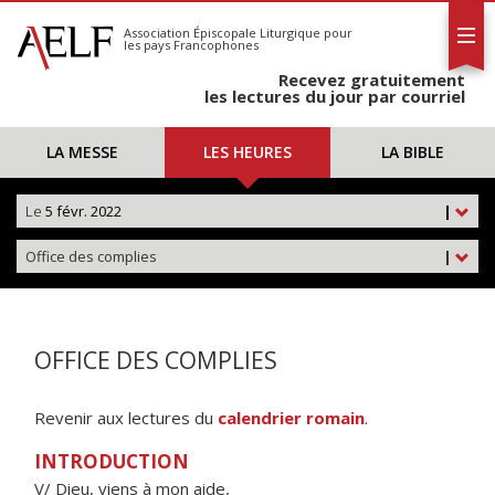
L'AELF
S'abonner
Association Épiscopale Liturgique
pour
les pays Francophones
Calendrier
Recevez gratuitement
Contact
les lectures du jour par courriel
LA MESSE
LES HEURES
LA BIBLE
Le
5 févr. 2022
|
Office des complies
|
OFFICE DES COMPLIES
Revenir aux lectures du
calendrier romain
.
INTRODUCTION
V/ Dieu, viens à mon aide,