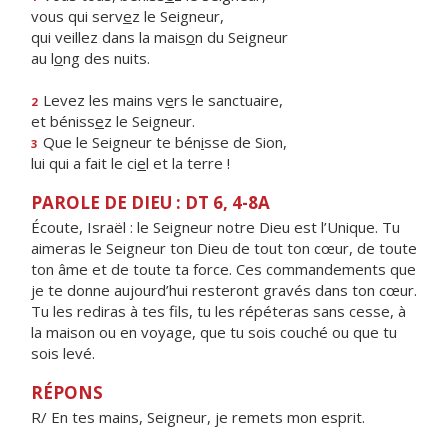
vous qui serv
e
z le Seigneur,
qui veillez dans la mais
o
n du Seigneur
au l
o
ng des nuits.
Levez les mains v
e
rs le sanctuaire,
2
et béniss
e
z le Seigneur.
Que le Seigneur te bén
i
sse de Sion,
3
lui qui a fait le ci
e
l et la terre !
PAROLE DE DIEU : DT 6, 4-8A
Écoute, Israël : le Seigneur notre Dieu est l’Unique. Tu
aimeras le Seigneur ton Dieu de tout ton cœur, de toute
ton âme et de toute ta force. Ces commandements que
je te donne aujourd’hui resteront gravés dans ton cœur.
Tu les rediras à tes fils, tu les répéteras sans cesse, à
la maison ou en voyage, que tu sois couché ou que tu
sois levé.
RÉPONS
R/ En tes mains, Seigneur, je remets mon esprit.