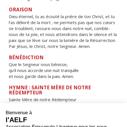
ORAISON
Dieu éternel, tu as écouté la prière de ton Christ, et tu
l’as délivré de la mort ; ne permets pas que nos cœurs
se troublent, rassure-nous dans notre nuit, comble-
nous de ta joie, et nous attendrons dans le silence et la
paix que se lève sur nous la lumière de la Résurrection.
Par Jésus, le Christ, notre Seigneur. Amen.
BÉNÉDICTION
Que le Seigneur nous bénisse,
qu’il nous accorde une nuit tranquille
et nous garde dans la paix. Amen.
HYMNE : SAINTE MÈRE DE NOTRE
RÉDEMPTEUR
Sainte Mère de notre Rédempteur
Porte du ciel, toujours ouverte,
Étoile de la mer,
Viens au secours du peuple qui tombe
et qui cherche à se relever.