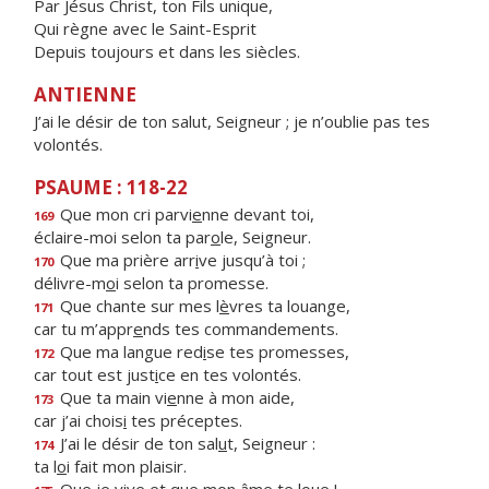
Par Jésus Christ, ton Fils unique,
Qui règne avec le Saint-Esprit
Depuis toujours et dans les siècles.
ANTIENNE
J’ai le désir de ton salut, Seigneur ; je n’oublie pas tes
volontés.
PSAUME : 118-22
Que mon cri parvi
e
nne devant toi,
169
éclaire-moi selon ta par
o
le, Seigneur.
Que ma prière arr
i
ve jusqu’à toi ;
170
délivre-m
o
i selon ta promesse.
Que chante sur mes l
è
vres ta louange,
171
car tu m’appr
e
nds tes commandements.
Que ma langue red
i
se tes promesses,
172
car tout est just
i
ce en tes volontés.
Que ta main vi
e
nne à mon aide,
173
car j’ai chois
i
tes préceptes.
J’ai le désir de ton sal
u
t, Seigneur :
174
ta l
o
i fait mon plaisir.