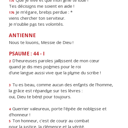
Que je vive et que mon
â
me te loue !
175
Tes décisi
o
ns me soient en aide !
Je m’égare, breb
i
s perdue : *
176
viens chercher ton serviteur.
Je n’oublie p
a
s tes volontés.
ANTIENNE
Nous te louons, Messie de Dieu !
PSAUME : 44 - I
D'heureuses paroles jaill
i
ssent de mon cœur
2
quand je dis mes po
è
mes pour le roi
d'une langue aussi vive que la pl
u
me du scribe !
Tu es beau, comme aucun des enf
a
nts de l'homme,
3
la grâce est répand
u
e sur tes lèvres :
oui, Dieu te bén
i
t pour toujours.
Guerrier valeureux, porte l'épée de nobl
e
sse et
4
d'honneur !
Ton honneur, c'est de cour
i
r au combat
5
pour la justice, la clém
e
nce et la vérité.