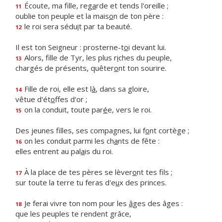
Écoute, ma fille, reg
a
rde et tends l'oreille ;
11
oublie ton peuple et la mais
o
n de ton père :
le roi sera sédu
i
t par ta beauté.
12
Il est ton Seigneur : prosterne-t
o
i devant lui.
Alors, fille de Tyr, les plus r
i
ches du peuple,
13
chargés de présents, quêter
o
nt ton sourire.
Fille de roi, elle est l
à
, dans sa gloire,
14
vêtue d'ét
o
ffes d'or ;
on la conduit, toute par
é
e, vers le roi.
15
Des jeunes filles, ses compagnes, lui f
o
nt cortège ;
on les conduit parmi les ch
a
nts de fête :
16
elles entrent au pal
a
is du roi.
À la place de tes pères se lèver
o
nt tes fils ;
17
sur toute la terre tu feras d'e
u
x des princes.
Je ferai vivre ton nom pour les
â
ges des âges :
18
que les peuples te rendent grâce,