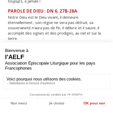
toujo
u
rs, à jamais !
PAROLE DE DIEU : DN 6, 27B-28A
Notre Dieu est le Dieu vivant, il demeure
éternellement ; son règne ne sera pas détruit, sa
souveraineté n’aura pas de fin. Il délivre et il sauve, il
accomplit des signes et des prodiges, au ciel et sur la
terre.
RÉPONS
V/ Arrêtez, sachez que je suis Dieu,
je domine les nations, je domine la terre.
ORAISON
Dieu d'amour, transforme-nous par ton Esprit d'amour :
que nos pensées deviennent tes pensées et nous
aurons pour nos frères et pour toi un même amour.