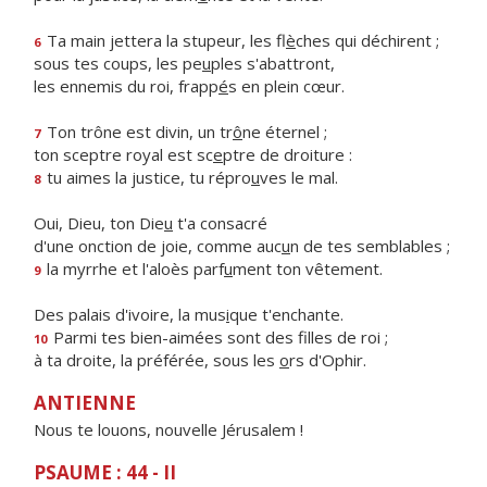
Ta main jettera la stupeur, les fl
è
ches qui déchirent ;
6
sous tes coups, les pe
u
ples s'abattront,
les ennemis du roi, frapp
é
s en plein cœur.
Ton trône est divin, un tr
ô
ne éternel ;
7
ton sceptre royal est sc
e
ptre de droiture :
tu aimes la justice, tu répro
u
ves le mal.
8
Oui, Dieu, ton Die
u
t'a consacré
d'une onction de joie, comme auc
u
n de tes semblables ;
la myrrhe et l'aloès parf
u
ment ton vêtement.
9
Des palais d'ivoire, la mus
i
que t'enchante.
Parmi tes bien-aimées sont des f
lles de roi ;
10
à ta droite, la préférée, sous les
o
rs d'Ophir.
ANTIENNE
Nous te louons, nouvelle Jérusalem !
PSAUME : 44 - II