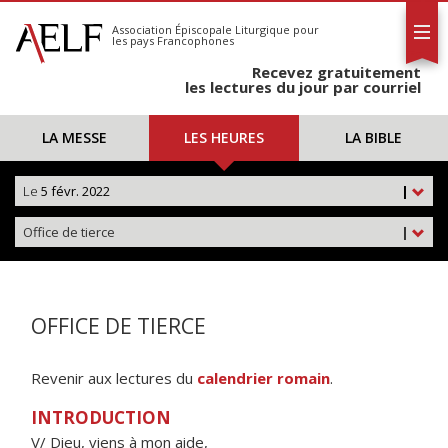
L'AELF
S'abonner
Association Épiscopale Liturgique
pour
les pays Francophones
Calendrier
Recevez gratuitement
Contact
les lectures du jour par courriel
LA MESSE
LES HEURES
LA BIBLE
Le
5 févr. 2022
|
Office de tierce
|
OFFICE DE TIERCE
Revenir aux lectures du
calendrier romain
.
INTRODUCTION
V/ Dieu, viens à mon aide,