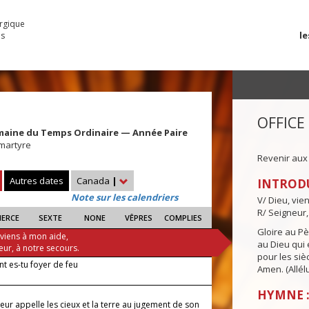
urgique
le
es
OFFICE
maine du Temps Ordinaire — Année Paire
 martyre
Revenir aux
Autres dates
Canada
|
INTROD
Note sur les calendriers
V/ Dieu, vie
R/ Seigneur,
IERCE
SEXTE
NONE
VÊPRES
COMPLIES
Gloire au Pèr
 viens à mon aide,
au Dieu qui e
eur, à notre secours.
pour les siè
 es-tu foyer de feu
Amen. (Allélu
HYMNE :
eur appelle les cieux et la terre au jugement de son