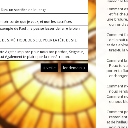
Syméon le Nv.
Comment es-
 Dieu un sacrifice de louange.
et fraîcheur
—
une brûlure
 miséricorde que je veux, et non les sacrifices.
qui rend sa
'exemple de Paul : ne pas se lasser de faire le bien
Comment fai
de la nuit u
 DE S. MÉTHODE DE SICILE POUR LA FÊTE DE STE
et des abîme
E
tires-tu la 
nte Agathe implore pour nous ton pardon, Seigneur,
 sut également te plaire par la consécration...
Comment la n
Peux-tu vai
veille
lendemain
porter ta f
et changer l
Comment n'e
nous rends-
Comment nou
et nous ble
Comment peu
rester lent 
et de l'ailleu
voir ici nos