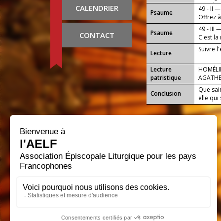
peuple.
CALENDRIER
49 - II —
Psaume
Offrez à
49 - III 
Psaume
CONTACT
C'est la
Suivre l
Lecture
Lecture
HOMÉLIE
patristique
AGATH
Que sai
Conclusion
elle qui