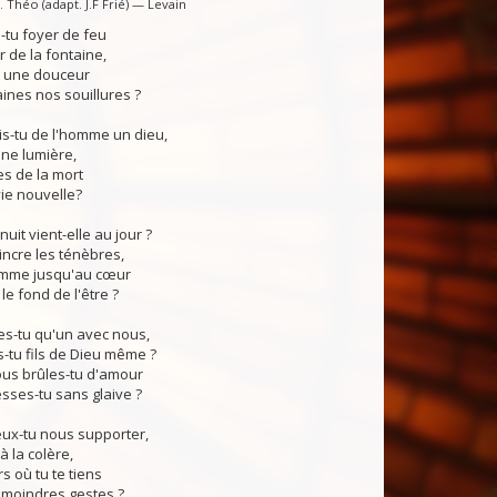
 Théo (adapt. J.F Frié) — Levain
tu foyer de feu
 de la fontaine,
, une douceur
ines nos souillures ?
s-tu de l'homme un dieu,
ne lumière,
s de la mort
vie nouvelle?
uit vient-elle au jour ?
ncre les ténèbres,
lamme jusqu'au cœur
e fond de l'être ?
s-tu qu'un avec nous,
tu fils de Dieu même ?
s brûles-tu d'amour
sses-tu sans glaive ?
x-tu nous supporter,
à la colère,
rs où tu te tiens
 moindres gestes ?