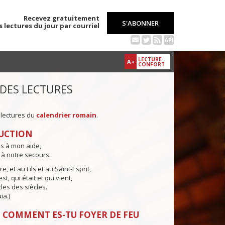
Recevez gratuitement
S'ABONNER
s lectures du jour par courriel
API
LECTURE
A+
CONFORT
 DES LECTURES
 lectures du
calendrier romain
.
UCTION
ns à mon aide,
 à notre secours.
e, et au Fils et au Saint-Esprit,
st, qui était et qui vient,
cles des siècles.
ia.)
 COMMENT ES-TU FOYER DE FEU