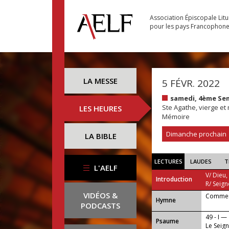
Association Épiscopale Lit
pour les pays Francophon
LA MESSE
5 FÉVR. 2022
samedi, 4ème Se
Ste Agathe, vierge et
LES HEURES
Mémoire
Dimanche prochain
LA BIBLE
LECTURES
LAUDES
T
L'AELF
V/ Dieu,
Introduction
R/ Seign
VIDÉOS &
Comment
...
Hymne
PODCASTS
49 - I —
Psaume
Le Seign