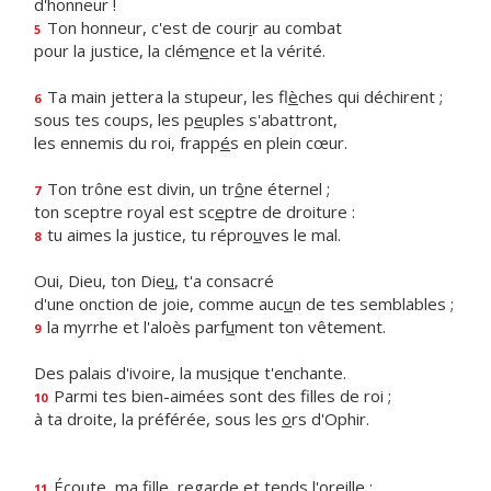
d'honneur !
Ton honneur, c'est de cour
i
r au combat
5
pour la justice, la clém
e
nce et la vérité.
Ta main jettera la stupeur, les fl
è
ches qui déchirent ;
6
sous tes coups, les p
e
uples s'abattront,
les ennemis du roi, frapp
é
s en plein cœur.
Ton trône est divin, un tr
ô
ne éternel ;
7
ton sceptre royal est sc
e
ptre de droiture :
tu aimes la justice, tu répro
u
ves le mal.
8
Oui, Dieu, ton Die
u
, t'a consacré
d'une onction de joie, comme auc
u
n de tes semblables ;
la myrrhe et l'aloès parf
u
ment ton vêtement.
9
Des palais d'ivoire, la mus
i
que t'enchante.
Parmi tes bien-aimées sont des f
lles de roi ;
10
à ta droite, la préférée, sous les
o
rs d'Ophir.
Écoute, ma fille, reg
a
rde et tends l'oreille ;
11