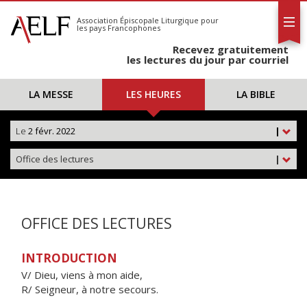
L'AELF
S'abonner
Association Épiscopale Liturgique
pour
les pays Francophones
Calendrier
Recevez gratuitement
Contact
les lectures du jour par courriel
LA MESSE
LES HEURES
LA BIBLE
Le
2 févr. 2022
|
Office des lectures
|
OFFICE DES LECTURES
INTRODUCTION
V/ Dieu, viens à mon aide,
R/ Seigneur, à notre secours.