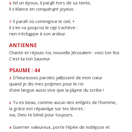
tel un époux, il par
a
ît hors de sa tente,
6
il s'élance en conquér
a
nt joyeux.
Il paraît où comm
e
nce le ciel, +
7
il s'en va jusqu'où le ci
e
l s'achève :
rien n'éch
a
ppe à son ardeur.
ANTIENNE
Chante et réjouis-toi, nouvelle Jérusalem : voici ton Roi.
C'est lui ton Sauveur.
PSAUME : 44
D'heureuses paroles jaill
i
ssent de mon cœur
2
quand je dis mes po
è
mes pour le roi
d'une langue aussi vive que la pl
u
me du scribe !
Tu es beau, comme aucun des enf
a
nts de l'homme,
3
la grâce est répand
u
e sur tes lèvres :
oui, Dieu te bén
i
t pour toujours.
Guerrier valeureux, porte l'épée de nobl
e
sse et
4