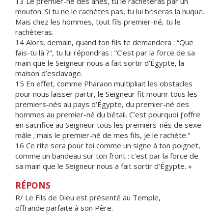
13 Le premier-né des ânes, tu le rachèteras par un
mouton. Si tu ne le rachètes pas, tu lui briseras la nuque.
Mais chez les hommes, tout fils premier-né, tu le
rachèteras.
14 Alors, demain, quand ton fils te demandera : “Que
fais-tu là ?”, tu lui répondras : “C’est par la force de sa
main que le Seigneur nous a fait sortir d’Égypte, la
maison d’esclavage.
15 En effet, comme Pharaon multipliait les obstacles
pour nous laisser partir, le Seigneur fit mourir tous les
premiers-nés au pays d’Égypte, du premier-né des
hommes au premier-né du bétail. C’est pourquoi j’offre
en sacrifice au Seigneur tous les premiers-nés de sexe
mâle ; mais le premier-né de mes fils, je le rachète.”
16 Ce rite sera pour toi comme un signe à ton poignet,
comme un bandeau sur ton front : c’est par la force de
sa main que le Seigneur nous a fait sortir d’Égypte. »
RÉPONS
R/ Le Fils de Dieu est présenté au Temple,
offrande parfaite à son Père.