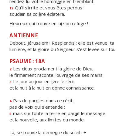
rendez-lui votre homm
a
ge en tremblant.
Qu'il s'irrite et vous
ê
tes perdus :
12
soudain sa col
è
re éclatera.
Heureux qui trouve en lu
i
son refuge !
ANTIENNE
Debout, Jérusalem ! Resplendis : elle est venue, ta
lumière, et la gloire du Seigneur s'est levée sur toi.
PSAUME : 18A
Les cieux proclament la gl
o
ire de Dieu,
2
le firmament raconte l'ouvr
a
ge de ses mains.
Le jour au jour en l
i
vre le récit
3
et la nuit à la nuit en d
o
nne connaissance.
Pas de par
o
les dans ce récit,
4
pas de v
o
ix qui s'entende ;
mais sur toute la terre en par
a
ît le message
5
et la nouvelle, aux lim
i
tes du monde.
Là, se trouve la deme
u
re du soleil : +