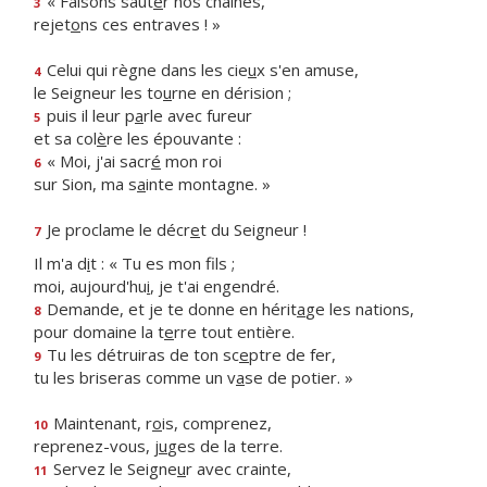
« Faisons saut
e
r nos chaînes,
3
rejet
o
ns ces entraves ! »
Celui qui règne dans les cie
u
x s'en amuse,
4
le Seigneur les to
u
rne en dérision ;
puis il leur p
a
rle avec fureur
5
et sa col
è
re les épouvante :
« Moi, j'ai sacr
é
mon roi
6
sur Sion, ma s
a
inte montagne. »
Je proclame le décr
e
t du Seigneur !
7
Il m'a d
i
t : « Tu es mon fils ;
moi, aujourd'hu
i
, je t'ai engendré.
Demande, et je te donne en hérit
a
ge les nations,
8
pour domaine la t
e
rre tout entière.
Tu les détruiras de ton sc
e
ptre de fer,
9
tu les briseras comme un v
a
se de potier. »
Maintenant, r
o
is, comprenez,
10
reprenez-vous, j
u
ges de la terre.
Servez le Seigne
u
r avec crainte,
11