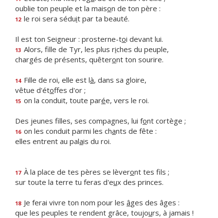
oublie ton peuple et la mais
o
n de ton père :
le roi sera sédu
i
t par ta beauté.
12
Il est ton Seigneur : prosterne-t
o
i devant lui.
Alors, fille de Tyr, les plus r
i
ches du peuple,
13
chargés de présents, quêter
o
nt ton sourire.
Fille de roi, elle est l
à
, dans sa gloire,
14
vêtue d'ét
o
ffes d'or ;
on la conduit, toute par
é
e, vers le roi.
15
Des jeunes filles, ses compagnes, lui f
o
nt cortège ;
on les conduit parmi les ch
a
nts de fête :
16
elles entrent au pal
a
is du roi.
À la place de tes pères se lèver
o
nt tes fils ;
17
sur toute la terre tu feras d'e
u
x des princes.
Je ferai vivre ton nom pour les
â
ges des âges :
18
que les peuples te rendent grâce, toujo
u
rs, à jamais !