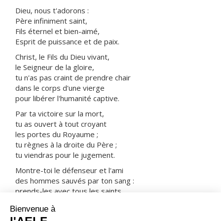
Dieu, nous t'adorons :
Père infiniment saint,
Fils éternel et bien-aimé,
Esprit de puissance et de paix.
Christ, le Fils du Dieu vivant,
le Seigneur de la gloire,
tu n'as pas craint de prendre chair
dans le corps d'une vierge
pour libérer l'humanité captive.
Par ta victoire sur la mort,
tu as ouvert à tout croyant
les portes du Royaume ;
tu règnes à la droite du Père ;
tu viendras pour le jugement.
Montre-toi le défenseur et l'ami
des hommes sauvés par ton sang :
prends-les avec tous les saints
dans ta joie et dans ta lumière.
ORAISON