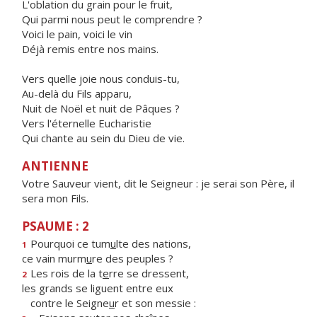
L'oblation du grain pour le fruit,
Qui parmi nous peut le comprendre ?
Voici le pain, voici le vin
Déjà remis entre nos mains.
Vers quelle joie nous conduis-tu,
Au-delà du Fils apparu,
Nuit de Noël et nuit de Pâques ?
Vers l'éternelle Eucharistie
Qui chante au sein du Dieu de vie.
ANTIENNE
Votre Sauveur vient, dit le Seigneur : je serai son Père, il
sera mon Fils.
PSAUME : 2
Pourquoi ce tum
u
lte des nations,
1
ce vain murm
u
re des peuples ?
Les rois de la t
e
rre se dressent,
2
les grands se liguent entre eux
contre le Seigne
u
r et son messie :