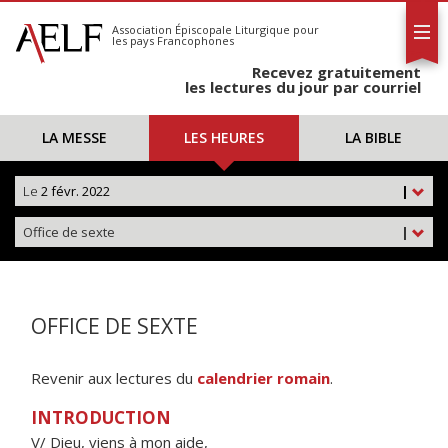
L'AELF
S'abonner
Association Épiscopale Liturgique
pour
les pays Francophones
Calendrier
Recevez gratuitement
Contact
les lectures du jour par courriel
LA MESSE
LES HEURES
LA BIBLE
Le
2 févr. 2022
|
Office de sexte
|
OFFICE DE SEXTE
Revenir aux lectures du
calendrier romain
.
INTRODUCTION
V/ Dieu, viens à mon aide,