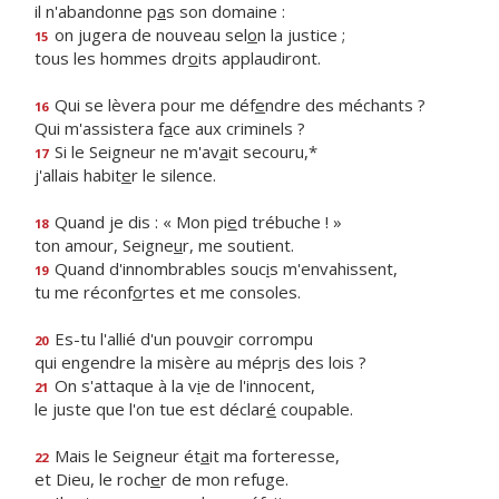
il n'abandonne p
a
s son domaine :
on jugera de nouveau sel
o
n la justice ;
15
tous les hommes dr
o
its applaudiront.
Qui se lèvera pour me déf
e
ndre des méchants ?
16
Qui m'assistera f
a
ce aux criminels ?
Si le Seigneur ne m'av
a
it secouru,*
17
j'allais habit
e
r le silence.
Quand je dis : « Mon pi
e
d trébuche ! »
18
ton amour, Seigne
u
r, me soutient.
Quand d'innombrables souc
i
s m'envahissent,
19
tu me réconf
o
rtes et me consoles.
Es-tu l'allié d'un pouv
o
ir corrompu
20
qui engendre la misère au mépr
i
s des lois ?
On s'attaque à la v
i
e de l'innocent,
21
le juste que l'on tue est déclar
é
coupable.
Mais le Seigneur ét
a
it ma forteresse,
22
et Dieu, le roch
e
r de mon refuge.