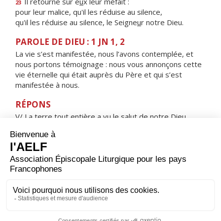
Il retourne sur e
u
x leur méfait :
23
pour leur malice, qu'il les réduise au silence,
qu'il les réduise au silence, le Seigne
u
r notre Dieu.
PAROLE DE DIEU : 1 JN 1, 2
La vie s’est manifestée, nous l’avons contemplée, et
nous portons témoignage : nous vous annonçons cette
vie éternelle qui était auprès du Père et qui s’est
manifestée à nous.
RÉPONS
V/ La terre tout entière a vu le salut de notre Dieu.
Acclamez le Seigneur, terre entière !
ORAISON
Dieu éternel et tout-puissant, nous t'adressons cette
humble prière : puisque ton Fils unique, ayant revêtu
notre chair, fut en ce jour présenté dans le Temple, fais
que nous puissions aussi, avec une âme purifiée, nous
présenter devant toi.