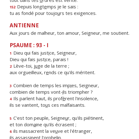
tout dans tes
o
rdres est vérité.
Depuis longt
e
mps je le sais :
152
tu as fondé pour toujo
u
rs tes exigences.
ANTIENNE
Aux jours de malheur, ton amour, Seigneur, me soutient.
PSAUME : 93 - I
Dieu qui fais just
i
ce, Seigneur,
1
Dieu qui fais just
i
ce, parais !
Lève-toi, j
u
ge de la terre ;
2
aux orgueilleux, r
e
nds ce qu'ils méritent.
Combien de temps les imp
i
es, Seigneur,
3
combien de temps vont-
i
ls triompher ?
Ils parlent haut, ils prof
è
rent l'insolence,
4
ils se vantent, to
u
s ces malfaisants.
C'est ton peuple, Seigne
u
r, qu'ils piétinent,
5
et ton dom
a
ine qu'ils écrasent ;
ils massacrent la ve
u
ve et l'étranger,
6
ils assass
i
nent l'orphelin.