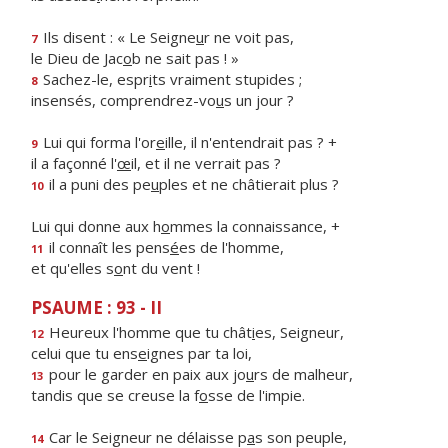
Ils disent : « Le Seigne
u
r ne voit pas,
7
le Dieu de Jac
o
b ne sait pas ! »
Sachez-le, espr
i
ts vraiment stupides ;
8
insensés, comprendrez-vo
u
s un jour ?
Lui qui forma l'or
e
ille, il n'entendrait pas ? +
9
il a façonné l'
œ
il, et il ne verrait pas ?
il a puni des pe
u
ples et ne châtierait plus ?
10
Lui qui donne aux h
o
mmes la connaissance, +
il connaît les pens
é
es de l'homme,
11
et qu'elles s
o
nt du vent !
PSAUME : 93 - II
Heureux l'homme que tu chât
i
es, Seigneur,
12
celui que tu ens
e
ignes par ta loi,
pour le garder en paix aux jo
u
rs de malheur,
13
tandis que se creuse la f
o
sse de l'impie.
Car le Seigneur ne délaisse p
a
s son peuple,
14