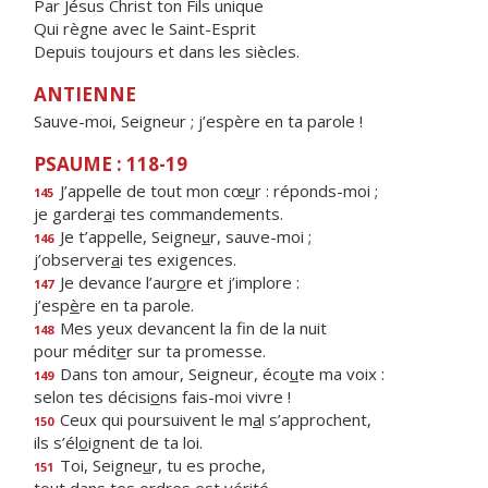
Par Jésus Christ ton Fils unique
Qui règne avec le Saint-Esprit
Depuis toujours et dans les siècles.
ANTIENNE
Sauve-moi, Seigneur ; j’espère en ta parole !
PSAUME : 118-19
J’appelle de tout mon cœ
u
r : réponds-moi ;
145
je garder
a
i tes commandements.
Je t’appelle, Seigne
u
r, sauve-moi ;
146
j’observer
a
i tes exigences.
Je devance l’aur
o
re et j’implore :
147
j’esp
è
re en ta parole.
Mes yeux devancent la f
n de la nuit
148
pour médit
e
r sur ta promesse.
Dans ton amour, Seigneur, éco
u
te ma voix :
149
selon tes décisi
o
ns fais-moi vivre !
Ceux qui poursuivent le m
a
l s’approchent,
150
ils s’él
o
ignent de ta loi.
Toi, Seigne
u
r, tu es proche,
151