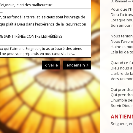
D. Rimaud — 
Seigneur, le cri des malheureux !
Pour que l'h
 —
Dieu l'a trava
, tu as fondé la terre, et les cieux sont l'ouvrage de
Lorsque nous
s.
qui plaît à Dieu dans l'espérance de la Résurrection
Son amour no
Nous tenions
DE SAINT IRÉNÉE CONTRE LES HÉRÉSIES
Nous l'avons
Haine et mor
x qui t'aiment, Seigneur, tu as préparé des biens
Et la loi de 
l ne peut voir ; répands en nos cœurs la fer...
Quand ce fut
veille
lendemain
Dieu nous a 
L'arbre de l
Vers un mon
Qui prendra 
Qui prendra 
L'humble serv
Servir Dieu 
ANTIEN
Seigneur, en