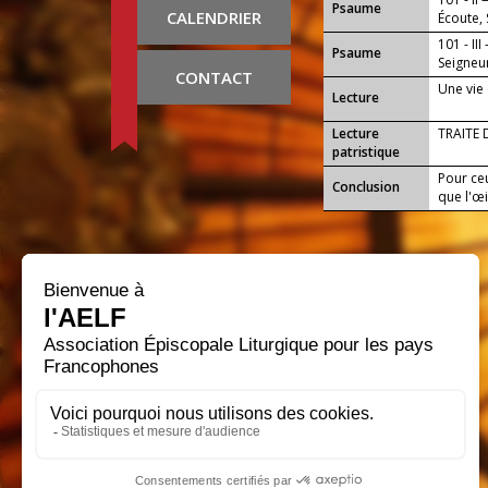
Psaume
CALENDRIER
Écoute, 
101 - III
Psaume
Seigneur
CONTACT
tes main
Une vie 
Lecture
Lecture
TRAITE 
patristique
Pour ceu
Conclusion
que l'œi