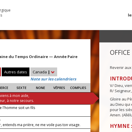
urgique
le
es
OFFICE
aine du Temps Ordinaire — Année Paire
Revenir aux
Autres dates
Canada
|
INTROD
Note sur les calendriers
V/ Dieu, vie
IERCE
SEXTE
NONE
VÊPRES
COMPLIES
R/ Seigneur,
 viens à mon aide,
Gloire au Pèr
eur, à notre secours.
au Dieu qui e
 l'homme soit un fils
pour les siè
Amen. (Allélu
—
, entends ma prière, ne me voile pas ton visage.
HYMNE :
 —