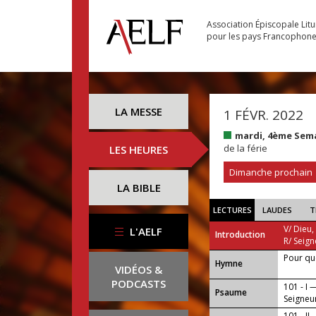
Association Épiscopale Lit
pour les pays Francophon
LA MESSE
1 FÉVR. 2022
mardi, 4ème Sem
de la férie
LES HEURES
Dimanche prochain
LA BIBLE
LECTURES
LAUDES
T
V/ Dieu,
L'AELF
Introduction
R/ Seign
Pour que
...
Hymne
VIDÉOS &
PODCASTS
101 - I 
Psaume
Seigneur
101 - II