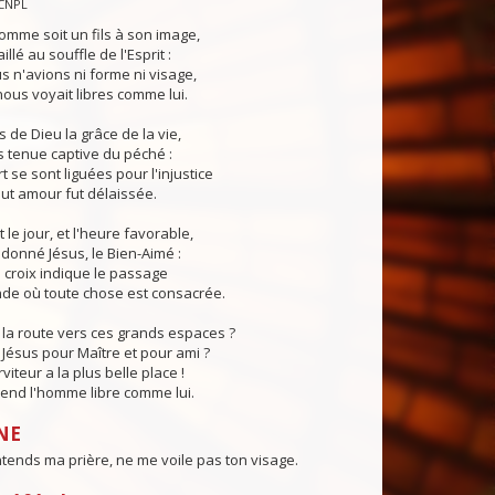
CNPL
omme soit un fils à son image,
illé au souffle de l'Esprit :
 n'avions ni forme ni visage,
us voyait libres comme lui.
 de Dieu la grâce de la vie,
 tenue captive du péché :
t se sont liguées pour l'injustice
tout amour fut délaissée.
 le jour, et l'heure favorable,
donné Jésus, le Bien-Aimé :
a croix indique le passage
de où toute chose est consacrée.
la route vers ces grands espaces ?
Jésus pour Maître et pour ami ?
iteur a la plus belle place !
rend l'homme libre comme lui.
NE
tends ma prière, ne me voile pas ton visage.