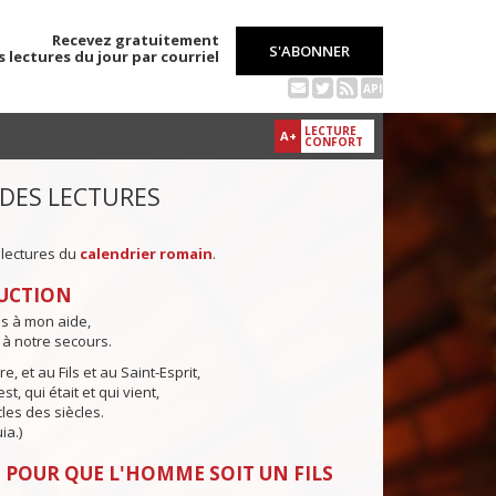
Recevez gratuitement
S'ABONNER
s lectures du jour par courriel
API
LECTURE
A+
CONFORT
 DES LECTURES
 lectures du
calendrier romain
.
UCTION
ns à mon aide,
 à notre secours.
e, et au Fils et au Saint-Esprit,
st, qui était et qui vient,
cles des siècles.
ia.)
 POUR QUE L'HOMME SOIT UN FILS