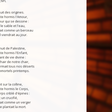
CNPL
it des origines.
iste hormis l'Amour,
ur qui se dessine :
le sable et l'eau,
ait comme un berceau
l viendrait au jour.
uit de Palestine,
ste hormis l'Enfant,
nt de vie divine :
hair de notre chair,
rmait tous nos déserts
mmortels printemps.
t sur la colline,
ste hormis le Corps,
rps criblé d'épines :
un crucifié,
ait comme un verger
e plantait la mort.