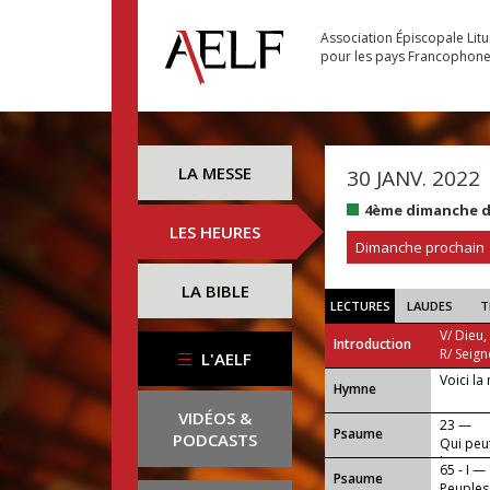
Association Épiscopale Lit
pour les pays Francophon
LA MESSE
30 JANV. 2022
4ème dimanche d
LES HEURES
Dimanche prochain
LA BIBLE
LECTURES
LAUDES
T
V/ Dieu,
Introduction
R/ Seign
L'AELF
Voici la 
...
Hymne
VIDÉOS &
23 —
Psaume
PODCASTS
Qui peut
lieu sain
65 - I —
Psaume
Peuples,