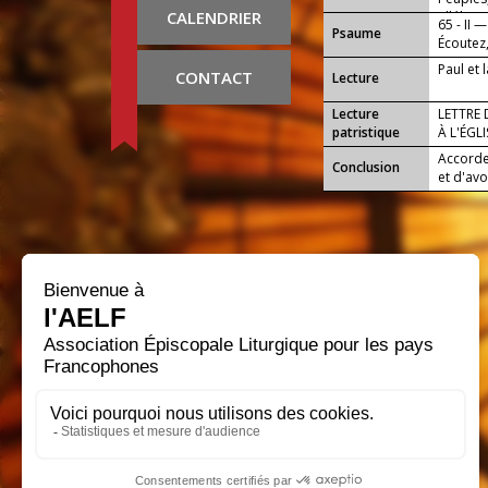
CALENDRIER
alléluia.
65 - II —
Psaume
Écoutez,
Paul et
CONTACT
Lecture
Lecture
LETTRE 
patristique
À L'ÉGL
Accorde
Conclusion
et d'av