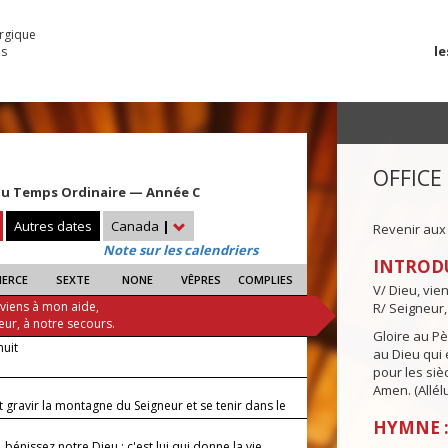
urgique
le
es
OFFICE
u Temps Ordinaire — Année C
Autres dates
Canada
|
Revenir aux
Note sur les calendriers
INTROD
IERCE
SEXTE
NONE
VÊPRES
COMPLIES
V/ Dieu, vie
 viens à mon aide,
R/ Seigneur,
eur, à notre secours.
Gloire au Pèr
nuit
au Dieu qui e
pour les siè
Amen. (Allélu
 gravir la montagne du Seigneur et se tenir dans le
t ?
HYMNE :
 bénissez notre Dieu : c'est lui qui donne la vie,