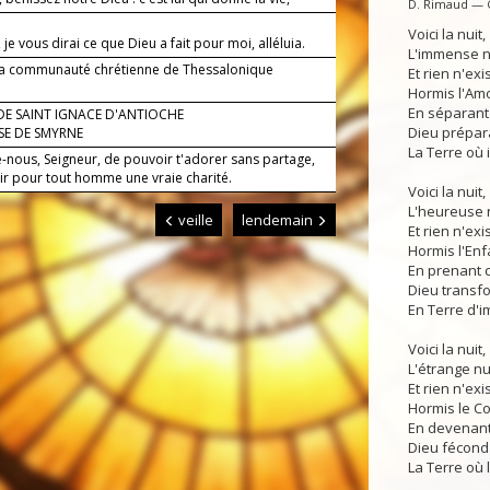
D. Rimaud — 
Voici la nuit,
 je vous dirai ce que Dieu a fait pour moi, alléluia.
L'immense nu
 la communauté chrétienne de Thessalonique
Et rien n'ex
Hormis l'Amo
En séparant 
DE SAINT IGNACE D'ANTIOCHE
Dieu prépar
ISE DE SMYRNE
La Terre où i
-nous, Seigneur, de pouvoir t'adorer sans partage,
oir pour tout homme une vraie charité.
Voici la nuit,
L'heureuse n
veille
lendemain
Et rien n'exi
Hormis l'Enfa
En prenant c
Dieu transfo
En Terre d'i
Voici la nuit,
L'étrange nui
Et rien n'exi
Hormis le Co
En devenant 
Dieu fécond
La Terre où l