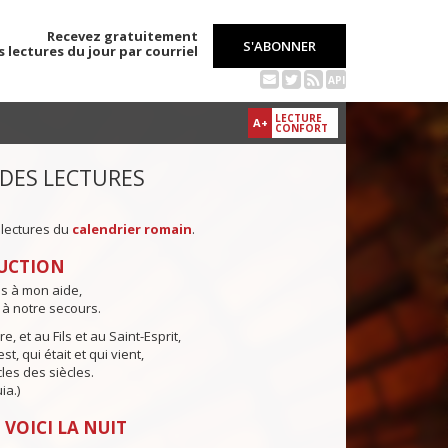
Recevez gratuitement
S'ABONNER
s lectures du jour par courriel
API
LECTURE
A+
CONFORT
 DES LECTURES
 lectures du
calendrier romain
.
UCTION
ns à mon aide,
 à notre secours.
e, et au Fils et au Saint-Esprit,
st, qui était et qui vient,
cles des siècles.
ia.)
 VOICI LA NUIT