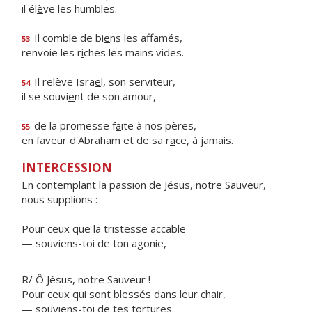
il él
è
ve les humbles.
Il comble de bi
e
ns les affamés,
53
renvoie les r
i
ches les mains vides.
Il relève Isra
ë
l, son serviteur,
54
il se souvi
e
nt de son amour,
de la promesse f
a
ite à nos pères,
55
en faveur d'Abraham et de sa r
a
ce, à jamais.
INTERCESSION
En contemplant la passion de Jésus, notre Sauveur,
nous supplions :
Pour ceux que la tristesse accable
— souviens-toi de ton agonie,
R/ Ô Jésus, notre Sauveur !
Pour ceux qui sont blessés dans leur chair,
— souviens-toi de tes tortures.