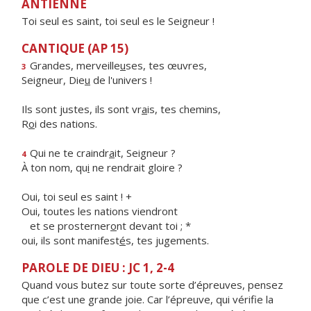
ANTIENNE
Toi seul es saint, toi seul es le Seigneur !
CANTIQUE (AP 15)
Grandes, merveille
u
ses, tes œuvres,
3
Seigneur, Die
u
de l'univers !
Ils sont justes, ils sont vr
a
is, tes chemins,
R
o
i des nations.
Qui ne te craindr
a
it, Seigneur ?
4
À ton nom, qu
i
ne rendrait gloire ?
Oui, toi seul es saint ! +
Oui, toutes les nations viendront
et se prosterner
o
nt devant toi ; *
oui, ils sont manifest
é
s, tes jugements.
PAROLE DE DIEU : JC 1, 2-4
Quand vous butez sur toute sorte d’épreuves, pensez
que c’est une grande joie. Car l’épreuve, qui vérifie la