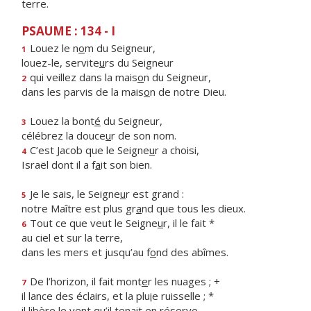
terre.
PSAUME : 134 - I
Louez le n
o
m du Seigneur,
1
louez-le, servite
u
rs du Seigneur
qui veillez dans la mais
o
n du Seigneur,
2
dans les parvis de la mais
o
n de notre Dieu.
Louez la bont
é
du Seigneur,
3
célébrez la douce
u
r de son nom.
C’est Jacob que le Seigne
u
r a choisi,
4
Israël dont il a f
a
it son bien.
Je le sais, le Seigne
u
r est grand :
5
notre Maître est plus gr
a
nd que tous les dieux.
Tout ce que veut le Seigne
u
r, il le fait *
6
au ciel et sur la terre,
dans les mers et jusqu’au f
o
nd des abîmes.
De l’horizon, il fait mont
e
r les nuages ; +
7
il lance des éclairs, et la plu
i
e ruisselle ; *
il libère le vent qu’il ten
a
it en réserve.