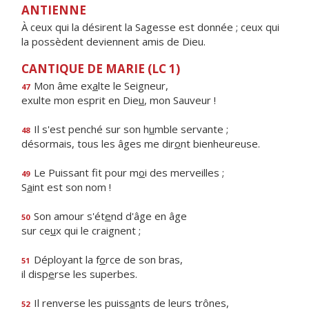
ANTIENNE
À ceux qui la désirent la Sagesse est donnée ; ceux qui
la possèdent deviennent amis de Dieu.
CANTIQUE DE MARIE (LC 1)
Mon âme ex
a
lte le Seigneur,
47
exulte mon esprit en Die
u
, mon Sauveur !
Il s'est penché sur son h
u
mble servante ;
48
désormais, tous les âges me dir
o
nt bienheureuse.
Le Puissant fit pour m
o
i des merveilles ;
49
S
a
int est son nom !
Son amour s'ét
e
nd d'âge en âge
50
sur ce
u
x qui le craignent ;
Déployant la f
o
rce de son bras,
51
il disp
e
rse les superbes.
Il renverse les puiss
a
nts de leurs trônes,
52