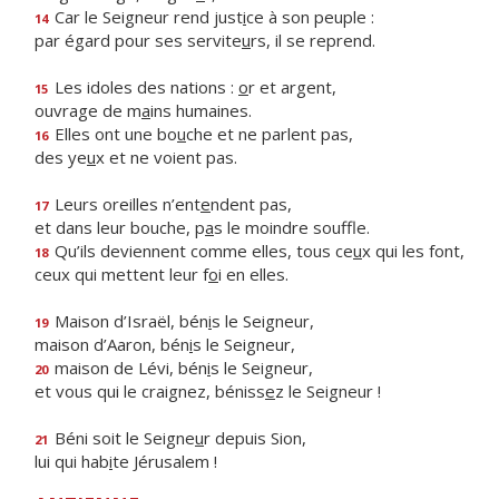
Car le Seigneur rend just
i
ce à son peuple :
14
par égard pour ses servite
u
rs, il se reprend.
Les idoles des nations :
o
r et argent,
15
ouvrage de m
a
ins humaines.
Elles ont une bo
u
che et ne parlent pas,
16
des ye
u
x et ne voient pas.
Leurs oreilles n’ent
e
ndent pas,
17
et dans leur bouche, p
a
s le moindre souffle.
Qu’ils deviennent comme elles, tous ce
u
x qui les font,
18
ceux qui mettent leur f
o
i en elles.
Maison d’Israël, bén
i
s le Seigneur,
19
maison d’Aaron, bén
i
s le Seigneur,
maison de Lévi, bén
i
s le Seigneur,
20
et vous qui le craignez, béniss
e
z le Seigneur !
Béni soit le Seigne
u
r depuis Sion,
21
lui qui hab
i
te Jérusalem !