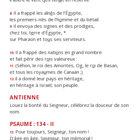
Il a frappé les aîn
é
s de l’Égypte,
8
les premiers-nés de l’h
o
mme et du bétail.
Il envoya des signes et des prodiges,
9
chez toi, t
e
rre d’Égypte, *
sur Pharaon et to
u
s ses serviteurs.
Il a frappé des nati
o
ns en grand nombre
10
et fait périr des r
o
is valeureux :
(Séhon, le roi des Amorites, Og, le r
o
i de Basan,
11
et tous les roya
u
mes de Canaan ;)
il a donné leur pays en héritage,
12
en héritage à Israël, son peuple.
ANTIENNE
Louez la bonté du Seigneur, célébrez la douceur de son
nom.
PSAUME : 134 - II
Pour toujours, Seigne
u
r, ton nom !
13
D’âge en âge, Seigne
u
r, ton mémorial !