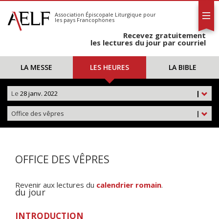
L'AELF
S'abonner
Association Épiscopale Liturgique
pour
les pays Francophones
Calendrier
Recevez gratuitement
Contact
les lectures du jour par courriel
LA MESSE
LES HEURES
LA BIBLE
Le
28 janv. 2022
|
Office des vêpres
|
OFFICE DES VÊPRES
Revenir aux lectures du
calendrier romain
.
du jour
INTRODUCTION