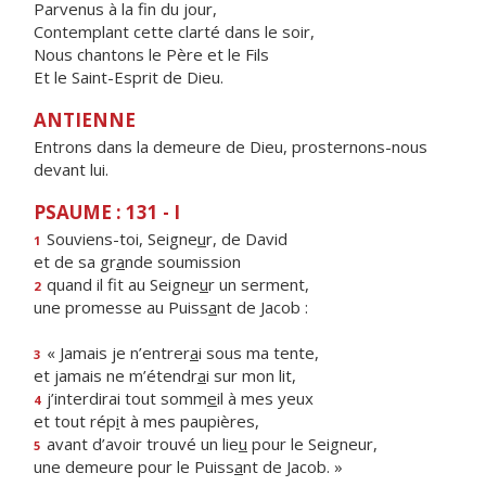
Parvenus à la fin du jour,
Contemplant cette clarté dans le soir,
Nous chantons le Père et le Fils
Et le Saint-Esprit de Dieu.
ANTIENNE
Entrons dans la demeure de Dieu, prosternons-nous
devant lui.
PSAUME : 131 - I
Souviens-toi, Seigne
u
r, de David
1
et de sa gr
a
nde soumission
quand il fit au Seigne
u
r un serment,
2
une promesse au Puiss
a
nt de Jacob :
« Jamais je n’entrer
a
i sous ma tente,
3
et jamais ne m’étendr
a
i sur mon lit,
j’interdirai tout somm
e
il à mes yeux
4
et tout rép
i
t à mes paupières,
avant d’avoir trouvé un lie
u
pour le Seigneur,
5
une demeure pour le Puiss
a
nt de Jacob. »