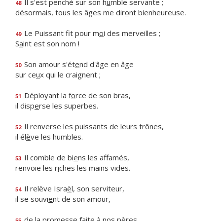
Il s'est penché sur son h
u
mble servante ;
48
désormais, tous les âges me dir
o
nt bienheureuse.
Le Puissant fit pour m
o
i des merveilles ;
49
S
a
int est son nom !
Son amour s'ét
e
nd d'âge en âge
50
sur ce
u
x qui le craignent ;
Déployant la f
o
rce de son bras,
51
il disp
e
rse les superbes.
Il renverse les puiss
a
nts de leurs trônes,
52
il él
è
ve les humbles.
Il comble de bi
e
ns les affamés,
53
renvoie les r
i
ches les mains vides.
Il relève Isra
ë
l, son serviteur,
54
il se souvi
e
nt de son amour,
de la promesse f
a
ite à nos pères,
55