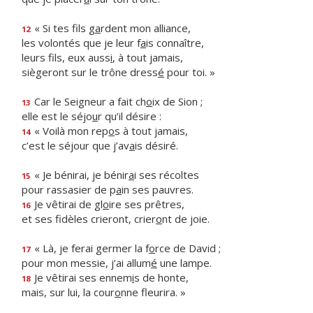
« Si tes fils g
a
rdent mon alliance,
12
les volontés que je leur f
a
is connaître,
leurs fils, eux auss
i
, à tout jamais,
siègeront sur le trône dress
é
pour toi. »
Car le Seigneur a fait ch
o
ix de Sion ;
13
elle est le séjo
u
r qu’il désire :
« Voilà mon rep
o
s à tout jamais,
14
c’est le séjour que j’av
a
is désiré.
« Je bénirai, je bénir
a
i ses récoltes
15
pour rassasier de p
a
in ses pauvres.
Je vêtirai de gl
o
ire ses prêtres,
16
et ses fidèles crieront, crier
o
nt de joie.
« Là, je ferai germer la f
o
rce de David ;
17
pour mon messie, j’ai allum
é
une lampe.
Je vêtirai ses ennem
i
s de honte,
18
mais, sur lui, la cour
o
nne fleurira. »