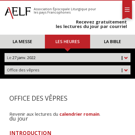
L'AELF
S'abonner
Association Épiscopale Liturgique
pour
les pays Francophones
Calendrier
Recevez gratuitement
Contact
les lectures du jour par courriel
LA MESSE
LES HEURES
LA BIBLE
Le
27 janv. 2022
|
Office des vêpres
|
OFFICE DES VÊPRES
Revenir aux lectures du
calendrier romain
.
du jour
INTRODUCTION