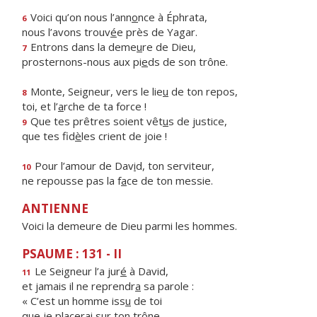
Voici qu’on nous l’ann
o
nce à Éphrata,
6
nous l’avons trouv
é
e près de Yagar.
Entrons dans la deme
u
re de Dieu,
7
prosternons-nous aux pi
e
ds de son trône.
Monte, Seigneur, vers le lie
u
de ton repos,
8
toi, et l’
a
rche de ta force !
Que tes prêtres soient vêt
u
s de justice,
9
que tes fid
è
les crient de joie !
Pour l’amour de Dav
i
d, ton serviteur,
10
ne repousse pas la f
a
ce de ton messie.
ANTIENNE
Voici la demeure de Dieu parmi les hommes.
PSAUME : 131 - II
Le Seigneur l’a jur
é
à David,
11
et jamais il ne reprendr
a
sa parole :
« C’est un homme iss
u
de toi
que je placer
a
i sur ton trône.