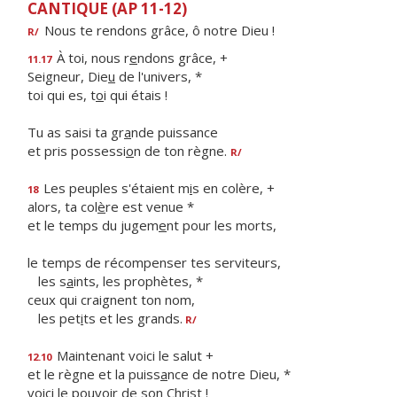
CANTIQUE (AP 11-12)
Nous te rendons grâce, ô notre Dieu !
R/
À toi, nous r
e
ndons grâce, +
11.17
Seigneur, Die
u
de l'univers, *
toi qui es, t
o
i qui étais !
Tu as saisi ta gr
a
nde puissance
et pris possessi
o
n de ton règne.
R/
Les peuples s'étaient m
i
s en colère, +
18
alors, ta col
è
re est venue *
et le temps du jugem
e
nt pour les morts,
le temps de récompenser tes serviteurs,
les s
a
ints, les prophètes, *
ceux qui craignent ton nom,
les pet
i
ts et les grands.
R/
Maintenant voici le salut +
12.10
et le règne et la puiss
a
nce de notre Dieu, *
voici le pouv
o
ir de son Christ !