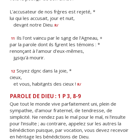
L'accusateur de nos fr
è
res est rejeté, *
lui qui les accusait, jour et nuit,
dev
a
nt notre Dieu.
R/
Ils l'ont vaincu par le s
a
ng de l'Agneau, +
11
par la parole dont ils f
u
rent les témoins : *
renonçant à l'amour d'eux-mêmes,
j
u
squ'à mourir.
Soyez d
o
nc dans la joie, *
12
cieux,
et vous, habit
a
nts des cieux !
R/
PAROLE DE DIEU : 1 P 3, 8-9
Que tout le monde vive parfaitement uni, plein de
sympathie, d’amour fraternel, de tendresse, de
simplicité. Ne rendez pas le mal pour le mal, ni l’insulte
pour l’insulte ; au contraire, appelez sur les autres la
bénédiction puisque, par vocation, vous devez recevoir
en héritage les bénédictions de Dieu.