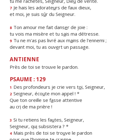
tu me rachètes, Seigneur, Die
u
de vérité.
Je hais les adorate
u
rs de faux dieux,
7
et moi, je suis s
û
r du Seigneur.
Ton amour me fait dans
e
r de joie :
8
tu vois ma misère et tu s
a
is ma détresse.
Tu ne m'as pas livré aux m
a
ins de l'ennemi ;
9
devant moi, tu as ouv
e
rt un passage.
ANTIENNE
Près de toi se trouve le pardon.
PSAUME : 129
Des profondeurs je crie vers t
o
i, Seigneur,
1
Seigneur, éco
u
te mon appel ! *
2
Que ton oreille se f
a
sse attentive
au cr
i
de ma prière !
Si tu retiens les fa
u
tes, Seigneur,
3
Seigneur, qu
i
subsistera ? *
Mais près de toi se tro
u
ve le pardon
4
pour que l’h
o
mme te craigne.