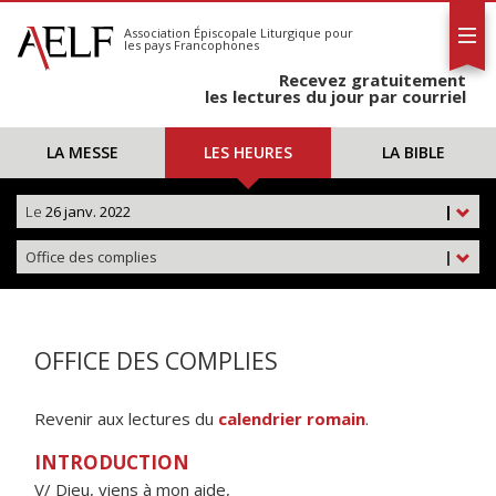
L'AELF
S'abonner
Association Épiscopale Liturgique
pour
les pays Francophones
Calendrier
Recevez gratuitement
Contact
les lectures du jour par courriel
LA MESSE
LES HEURES
LA BIBLE
Le
26 janv. 2022
|
Office des complies
|
OFFICE DES COMPLIES
Revenir aux lectures du
calendrier romain
.
INTRODUCTION
V/ Dieu, viens à mon aide,