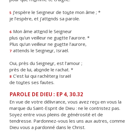
J’espère le Seigneur de to
u
te mon âme ; *
5
je l’espère, et j’att
e
nds sa parole.
Mon âme att
e
nd le Seigneur
6
plus qu’un veilleur ne gu
e
tte l’aurore. *
Plus qu’un veilleur ne gu
e
tte l’aurore,
attends le Seigne
u
r, Israël.
7
Oui, près du Seigne
u
r, est l’amour ;
près de lui, ab
o
nde le rachat. *
C’est lui qui rachèter
a
Israël
8
de to
u
tes ses fautes.
PAROLE DE DIEU : EP 4, 30.32
En vue de votre délivrance, vous avez reçu en vous la
marque du Saint-Esprit de Dieu : ne le contristez pas.
Soyez entre vous pleins de générosité et de
tendresse. Pardonnez-vous les uns aux autres, comme
Dieu vous a pardonné dans le Christ.