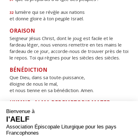
lumière qui se rév
è
le aux nations
32
et donne gloire à ton pe
u
ple Israël.
ORAISON
Seigneur Jésus Christ, dont le joug est facile et le
fardeau léger, nous venons remettre en tes mains le
fardeau de ce jour, accorde-nous de trouver près de toi
le repos. Toi qui règnes pour les siècles des siècles.
BÉNÉDICTION
Que Dieu, dans sa toute-puissance,
éloigne de nous le mal,
et nous tienne en sa bénédiction. Amen.
HYMNE : ALMA REDEMPTORIS MATER,
Alma Redemptoris Mater,
quæ pervia cæli porta manes, et stella maris,
succurre cadenti, surgere qui curat, populo :
tu quæ genuisti, natura mirante,
tuum sanctum Genitorem,