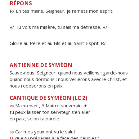
RÉPONS
R/ En tes mains, Seigneur, je remets mon esprit.
V/ Tu vois ma misère, tu sais ma détresse. R/
Gloire au Père et au Fils et au Saint-Esprit. R/
ANTIENNE DE SYMÉON
Sauve-nous, Seigneur, quand nous veillons ; garde-nous
quand nous dormons : nous veillerons avec le Christ, et
nous reposerons en paix.
CANTIQUE DE SYMÉON (LC 2)
Maintenant, ô M
a
ître souverain, +
29
tu peux laisser ton servite
u
r s'en aller
en paix, sel
o
n ta parole.
Car mes yeux ont v
u
le salut
30
que tu préparais à la f
a
ce des peuples :
31