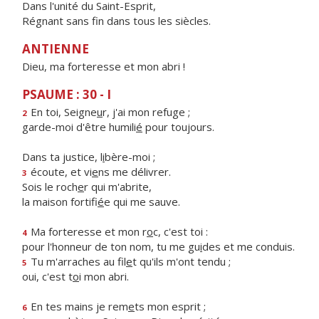
Dans l'unité du Saint-Esprit,
Régnant sans fin dans tous les siècles.
ANTIENNE
Dieu, ma forteresse et mon abri !
PSAUME : 30 - I
En toi, Seigne
u
r, j'ai mon refuge ;
2
garde-moi d'être humili
é
pour toujours.
Dans ta justice, l
i
bère-moi ;
écoute, et vi
e
ns me délivrer.
3
Sois le roch
e
r qui m'abrite,
la maison fortifi
é
e qui me sauve.
Ma forteresse et mon r
o
c, c'est toi :
4
pour l'honneur de ton nom, tu me gu
i
des et me conduis.
Tu m'arraches au fil
e
t qu'ils m'ont tendu ;
5
oui, c'est t
o
i mon abri.
En tes mains je rem
e
ts mon esprit ;
6