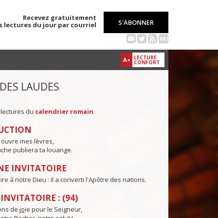
Recevez gratuitement
S'ABONNER
s lectures du jour par courriel
API
LECTURE
A+
CONFORT
 DES LAUDES
 lectures du
calendrier romain
.
UCTION
 ouvre mes lèvres,
che publiera ta louange.
E INVITATOIRE
e à notre Dieu : il a converti l'Apôtre des nations.
NVITATOIRE : (94)
ns de j
o
ie pour le Seigneur,