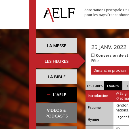
Association Épiscopale Lit
pour les pays Francophon
LA MESSE
25 JANV. 2022
Conversion de st
Fête
LES HEURES
Dimanche prochain
LA BIBLE
LECTURES
LAUDES
T
V/ Seign
L'AELF
Introduction
R/ et m
Rendons 
Psaume
VIDÉOS &
nations.
PODCASTS
Façonné
Hymne
62 —