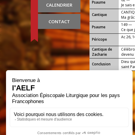
Psaume
CALENDRIER
Je sais 
pour le
CANTIQU
Cantique
Ma grâce
CONTACT
s'accomp
149 —
Psaume
Ce que j
toujour
Ac 26, 
Péricope
Cantique de
Célébron
Zacharie
devenu h
Dieu qui
Conclusion
saint Pa