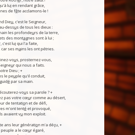
otre Roch
e
r, notre salut !
u'à lu
i
en rendant grâce,
nes de f
ê
te acclamons-le !
nd Die
u
, c'est le Seigneur,
 au-dess
u
s de tous les dieux :
 main les profonde
u
rs de la terre,
ets des mont
a
gnes sont à lui ;
, c'est lu
i
qui l'a faite,
, car ses m
a
ins les ont pétries.
linez-vo
u
s, prosternez-vous,
Seigne
u
r qui nous a faits.
notre Dieu ; +
s le pe
u
ple qu'il conduit,
guid
é
par sa main.
 écouterez-vo
u
s sa parole ? +
z pas votre cœ
u
r comme au désert,
r de tentati
o
n et de défi,
es m'ont tent
é
et provoqué,
ls avaient v
u
mon exploit.
e ans leur générati
o
n m'a déçu, +
 Ce peuple a le cœ
u
r égaré,