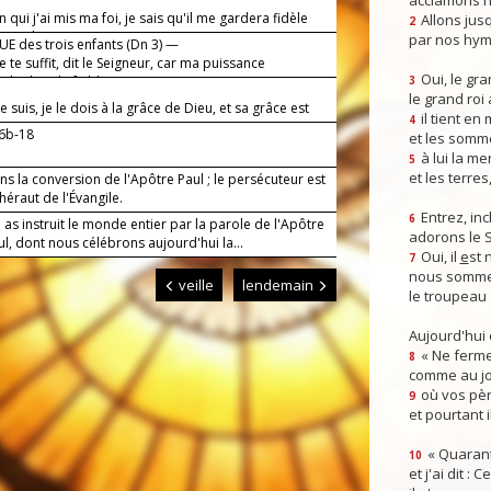
acclamons n
en qui j'ai mis ma foi, je sais qu'il me gardera fidèle
Allons jusq
2
 jour du jugement.
par nos hym
E des trois enfants (Dn 3) —
 te suffit, dit le Seigneur, car ma puissance
Oui, le gra
lit dans la faiblesse.
3
le grand roi
e suis, je le dois à la grâce de Dieu, et sa grâce est
il tient en
4
s avec moi.
16b-18
et les somm
à lui la mer
5
et les terres
s la conversion de l'Apôtre Paul ; le persécuteur est
éraut de l'Évangile.
Entrez, inc
6
 as instruit le monde entier par la parole de l'Apôtre
adorons le 
ul, dont nous célébrons aujourd'hui la...
Oui, il
e
st 
7
nous somme
veille
lendemain
le troupeau 
Aujourd'hui
« Ne ferme
8
comme au jou
où vos pèr
9
et pourtant i
« Quarant
10
et j'ai dit :