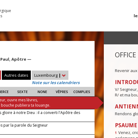
urgique
le
es
OFFICE
 Paul, Apôtre —
Revenir aux
Autres dates
Luxembourg
|
INTROD
Note sur les calendriers
V/ Seigneur,
IERCE
SEXTE
NONE
VÊPRES
COMPLIES
R/ et ma bou
eur, ouvre mes lèvres,
a bouche publiera ta louange.
ANTIENN
gloire à notre Dieu : il a converti l'Apôtre des
Rendons gloir
PSAUME I
s par la parole du Seigneur
Venez, crio
1