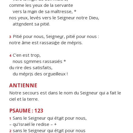
comme les yeux de la servante
vers la m
a
in de sa maîtresse, *
nos yeux, levés vers le Seigneur notre Dieu,
att
e
ndent sa pitié.
Pitié pour nous, Seigne
u
r, pitié pour nous :
3
notre âme est rassasi
é
e de mépris.
C’en est trop,
4
nous s
o
mmes rassasiés *
du rire des satisfaits,
du mépr
i
s des orgueilleux !
ANTIENNE
Notre secours est dans le nom du Seigneur qui a fait le
ciel et la terre.
PSAUME : 123
Sans le Seigneur qui ét
a
it pour nous,
1
– qu’Israël le redise – +
sans le Seigneur qui ét
a
it pour nous
2