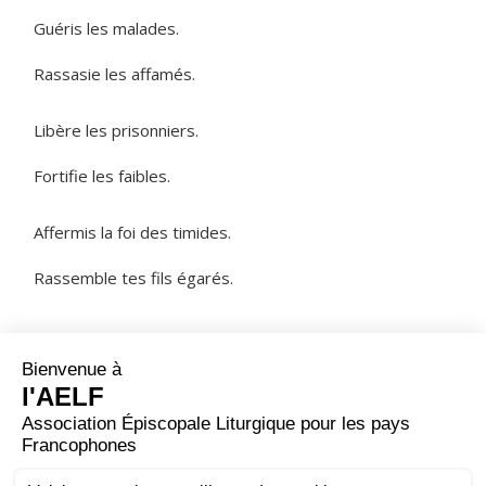
Guéris les malades.
Rassasie les affamés.
Libère les prisonniers.
Fortifie les faibles.
Affermis la foi des timides.
Rassemble tes fils égarés.
NOTRE PÈRE
ORAISON
Pour le salut des âmes, Seigneur, tu as voulu que
l'évêque saint François de Sales devienne le serviteur
de tous en toutes choses ; fais que, soutenus par son