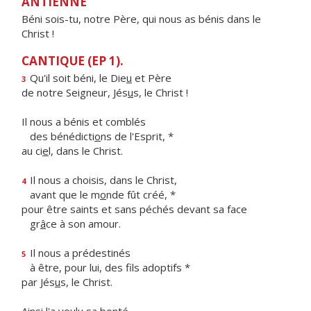
ANTIENNE
Béni sois-tu, notre Père, qui nous as bénis dans le
Christ !
CANTIQUE (EP 1).
Qu'il soit béni, le Die
u
et Père
3
de notre Seigneur, Jés
u
s, le Christ !
Il nous a bénis et comblés
des bénédicti
o
ns de l'Esprit, *
au ci
e
l, dans le Christ.
Il nous a choisis, dans le Christ,
4
avant que le m
o
nde fût créé, *
pour être saints et sans péchés devant sa face
gr
â
ce à son amour.
Il nous a prédestinés
5
à être, pour lui, des f
ls adoptifs *
par Jés
u
s, le Christ.