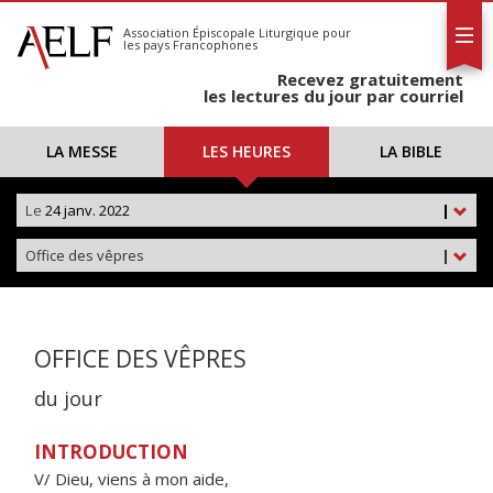
L'AELF
S'abonner
Association Épiscopale Liturgique
pour
les pays Francophones
Calendrier
Recevez gratuitement
Contact
les lectures du jour par courriel
LA MESSE
LES HEURES
LA BIBLE
Le
24 janv. 2022
|
Office des vêpres
|
OFFICE DES VÊPRES
du jour
INTRODUCTION
V/ Dieu, viens à mon aide,