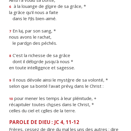
Ainsi l'a voulu sa bonté,
à la louange de gl
o
ire de sa grâce, *
6
la grâce qu'il nous a faite
dans le F
i
ls bien-aimé.
En lu
i
, par son sang, *
7
nous avons le rachat,
le pard
o
n des péchés.
C'est la richesse de sa grâce
8
dont il déb
o
rde jusqu'à nous *
en toute intellig
e
nce et sagesse.
Il nous dévoile ainsi le myst
è
re de sa volonté, *
9
selon que sa bonté l'avait prév
u
dans le Christ :
pour mener les temps à leur plénitude, +
10
récapituler toutes ch
o
ses dans le Christ, *
celles du ciel et c
e
lles de la terre.
PAROLE DE DIEU : JC 4, 11-12
Frères, cessez de dire du mal les uns des autres ; dire