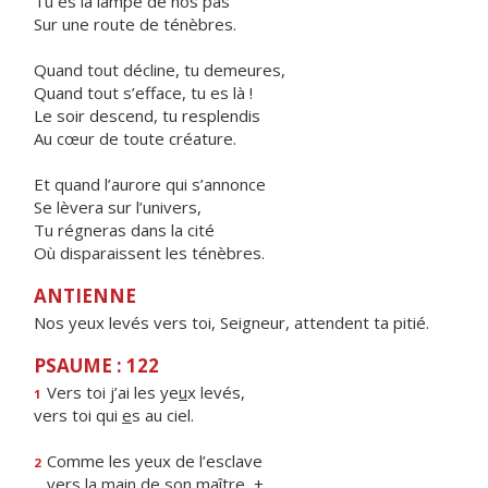
Tu es la lampe de nos pas
Sur une route de ténèbres.
Quand tout décline, tu demeures,
Quand tout s’efface, tu es là !
Le soir descend, tu resplendis
Au cœur de toute créature.
Et quand l’aurore qui s’annonce
Se lèvera sur l’univers,
Tu régneras dans la cité
Où disparaissent les ténèbres.
ANTIENNE
Nos yeux levés vers toi, Seigneur, attendent ta pitié.
PSAUME : 122
Vers toi j’ai les ye
u
x levés,
1
vers toi qui
e
s au ciel.
Comme les yeux de l’esclave
2
vers la m
a
in de son maître, +