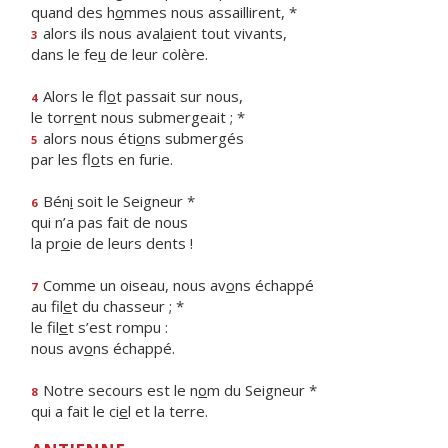
quand des h
o
mmes nous assaillirent, *
alors ils nous aval
a
ient tout vivants,
3
dans le fe
u
de leur colère.
Alors le fl
o
t passait sur nous,
4
le torr
e
nt nous submergeait ; *
alors nous éti
o
ns submergés
5
par les fl
o
ts en furie.
Bén
i
soit le Seigneur *
6
qui n’a pas fait de nous
la pr
o
ie de leurs dents !
Comme un oiseau, nous av
o
ns échappé
7
au fil
e
t du chasseur ; *
le fil
e
t s’est rompu :
nous av
o
ns échappé.
Notre secours est le n
o
m du Seigneur *
8
qui a fait le ci
e
l et la terre.