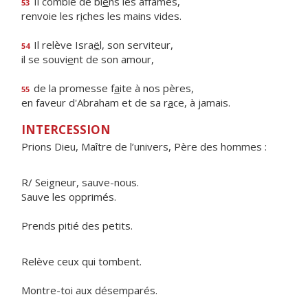
Il comble de bi
e
ns les affamés,
53
renvoie les r
i
ches les mains vides.
Il relève Isra
ë
l, son serviteur,
54
il se souvi
e
nt de son amour,
de la promesse f
a
ite à nos pères,
55
en faveur d'Abraham et de sa r
a
ce, à jamais.
INTERCESSION
Prions Dieu, Maître de l’univers, Père des hommes :
R/ Seigneur, sauve-nous.
Sauve les opprimés.
Prends pitié des petits.
Relève ceux qui tombent.
Montre-toi aux désemparés.