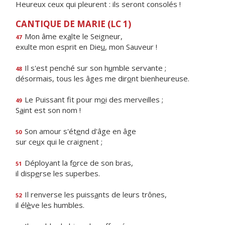
Heureux ceux qui pleurent : ils seront consolés !
CANTIQUE DE MARIE (LC 1)
Mon âme ex
a
lte le Seigneur,
47
exulte mon esprit en Die
u
, mon Sauveur !
Il s'est penché sur son h
u
mble servante ;
48
désormais, tous les âges me dir
o
nt bienheureuse.
Le Puissant fit pour m
o
i des merveilles ;
49
S
a
int est son nom !
Son amour s'ét
e
nd d'âge en âge
50
sur ce
u
x qui le craignent ;
Déployant la f
o
rce de son bras,
51
il disp
e
rse les superbes.
Il renverse les puiss
a
nts de leurs trônes,
52
il él
è
ve les humbles.