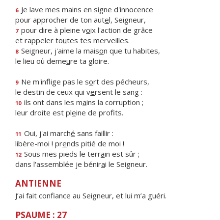
Je lave mes mains en s
i
gne d'innocence
6
pour approcher de ton aut
e
l, Seigneur,
pour dire à pleine v
o
ix l'action de grâce
7
et rappeler to
u
tes tes merveilles.
Seigneur, j'aime la mais
o
n que tu habites,
8
le lieu où deme
u
re ta gloire.
Ne m'inflige pas le s
o
rt des pécheurs,
9
le destin de ceux qui v
e
rsent le sang :
ils ont dans les m
a
ins la corruption ;
10
leur droite est pl
e
ine de profits.
Oui, j'ai march
é
sans faillir :
11
libère-moi ! pr
e
nds pitié de moi !
Sous mes pieds le terr
a
in est sûr ;
12
dans l'assemblée je bénir
a
i le Seigneur.
ANTIENNE
J’ai fait confiance au Seigneur, et lui m’a guéri.
PSAUME : 27