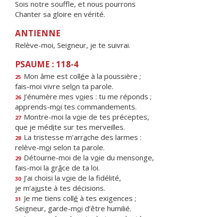
Sois notre souffle, et nous pourrons
Chanter sa gloire en vérité.
ANTIENNE
Relève-moi, Seigneur, je te suivrai.
PSAUME : 118-4
Mon âme est coll
é
e à la poussière ;
25
fais-moi vivre sel
o
n ta parole.
J’énumère mes v
o
ies : tu me réponds ;
26
apprends-m
o
i tes commandements.
Montre-moi la v
o
ie de tes préceptes,
27
que je méd
i
te sur tes merveilles.
La tristesse m’arr
a
che des larmes :
28
relève-m
o
i selon ta parole.
Détourne-moi de la v
o
ie du mensonge,
29
fais-moi la gr
â
ce de ta loi.
J’ai choisi la v
o
ie de la fidélité,
30
je m’aj
u
ste à tes décisions.
Je me tiens coll
é
à tes exigences ;
31
Seigneur, garde-m
o
i d’être humilié.