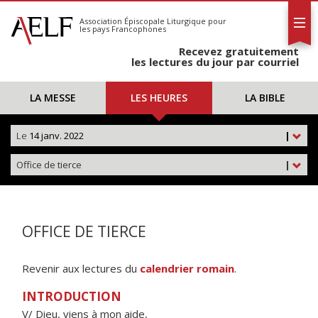
L'AELF
S'abonner
Association Épiscopale Liturgique
pour
les pays Francophones
Calendrier
Recevez gratuitement
Contact
les lectures du jour par courriel
LA MESSE
LES HEURES
LA BIBLE
Le
14 janv. 2022
|
Office de tierce
|
OFFICE DE TIERCE
Revenir aux lectures du
calendrier romain
.
INTRODUCTION
V/ Dieu, viens à mon aide,