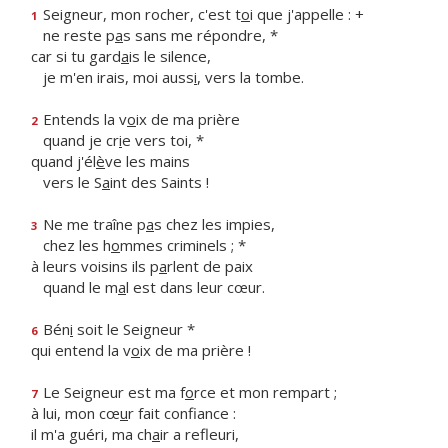
Seigneur, mon rocher, c'est t
o
i que j'appelle : +
1
ne reste p
a
s sans me répondre, *
car si tu gard
a
is le silence,
je m'en irais, moi auss
i
, vers la tombe.
Entends la v
o
ix de ma prière
2
quand je cr
i
e vers toi, *
quand j'él
è
ve les mains
vers le S
a
int des Saints !
Ne me traîne p
a
s chez les impies,
3
chez les h
o
mmes criminels ; *
à leurs voisins ils p
a
rlent de paix
quand le m
a
l est dans leur cœur.
Bén
i
soit le Seigneur *
6
qui entend la v
o
ix de ma prière !
Le Seigneur est ma f
o
rce et mon rempart ;
7
à lui, mon cœ
u
r fait confiance :
il m'a guéri, ma ch
a
ir a refleuri,