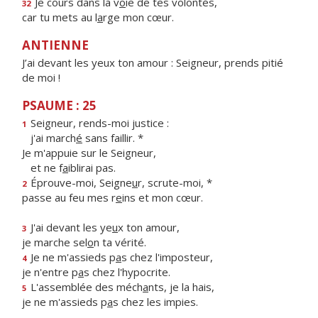
Je cours dans la v
o
ie de tes volontés,
32
car tu mets au l
a
rge mon cœur.
ANTIENNE
J’ai devant les yeux ton amour : Seigneur, prends pitié
de moi !
PSAUME : 25
Seigneur, rends-moi justice :
1
j'ai march
é
sans faillir. *
Je m'appuie sur le Seigneur,
et ne f
a
iblirai pas.
Éprouve-moi, Seigne
u
r, scrute-moi, *
2
passe au feu mes r
e
ins et mon cœur.
J'ai devant les ye
u
x ton amour,
3
je marche sel
o
n ta vérité.
Je ne m'assieds p
a
s chez l'imposteur,
4
je n'entre p
a
s chez l'hypocrite.
L'assemblée des méch
a
nts, je la hais,
5
je ne m'assieds p
a
s chez les impies.