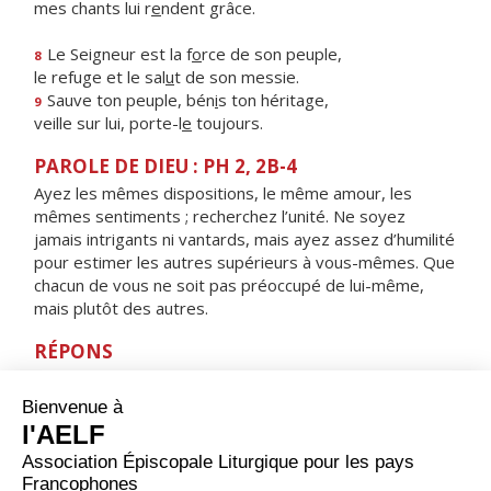
mes chants lui r
e
ndent grâce.
Le Seigneur est la f
o
rce de son peuple,
8
le refuge et le sal
u
t de son messie.
Sauve ton peuple, bén
i
s ton héritage,
9
veille sur lui, porte-l
e
toujours.
PAROLE DE DIEU : PH 2, 2B-4
Ayez les mêmes dispositions, le même amour, les
mêmes sentiments ; recherchez l’unité. Ne soyez
jamais intrigants ni vantards, mais ayez assez d’humilité
pour estimer les autres supérieurs à vous-mêmes. Que
chacun de vous ne soit pas préoccupé de lui-même,
mais plutôt des autres.
RÉPONS
V/ Les voies du Seigneur sont amour et vérité :
il enseigne aux humbles son chemin.
ORAISON
Nous te supplions instamment, Seigneur Jésus, à l'heure