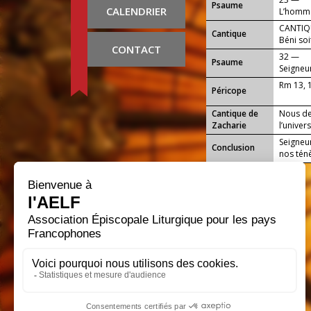
Psaume
CALENDRIER
L’homme
montagn
CANTIQU
Cantique
Béni soi
CONTACT
32 —
Psaume
Seigneu
en toi.
Rm 13, 
Péricope
Cantique de
Nous de
Zacharie
l’univers
Seigneur
Conclusion
nos ténèb