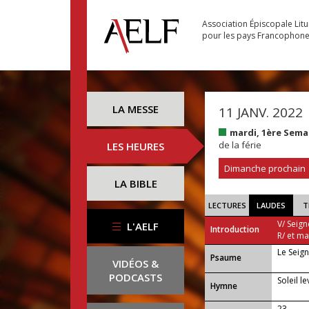
Association Épiscopale Lit
pour les pays Francophon
LA MESSE
11 JANV. 2022
mardi, 1ère Sema
de la férie
LES HEURES
Dimanche prochain
LA BIBLE
LECTURES
LAUDES
T
V/ Seign
L'AELF
Introduction
R/ et m
Le Seign
Psaume
VIDÉOS &
PODCASTS
Soleil l
Hymne
23 —