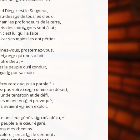
nd Die
u
, c'est le Seigneur,
 au-dess
u
s de tous les dieux :
 main les profonde
u
rs de la terre,
ets des mont
a
gnes sont à lui ;
, c'est lu
i
qui l'a faite,
, car ses m
a
ins les ont pétries.
linez-vo
u
s, prosternez-vous,
Seigne
u
r qui nous a faits.
notre Dieu ; +
s le pe
u
ple qu'il conduit,
guid
é
par sa main.
 écouterez-vo
u
s sa parole ? +
z pas votre cœ
u
r comme au désert,
r de tentati
o
n et de défi,
es m'ont tent
é
et provoqué,
ls avaient v
u
mon exploit.
e ans leur générati
o
n m'a déçu, +
 Ce peuple a le cœ
u
r égaré,
nn
u
mes chemins.
lère, j'en ai f
a
it le serment :