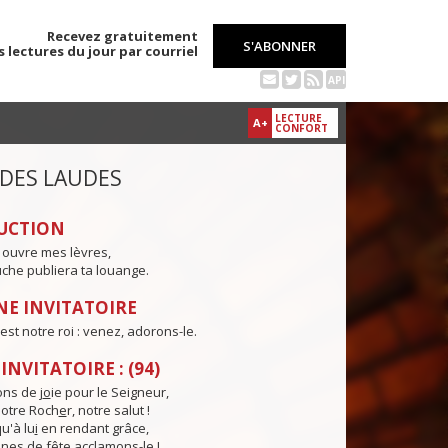
Recevez gratuitement
S'ABONNER
s lectures du jour par courriel
API
LECTURE
A+
CONFORT
 DES LAUDES
UCTION
 ouvre mes lèvres,
che publiera ta louange.
E INVITATOIRE
est notre roi : venez, adorons-le.
NVITATOIRE : (94)
ns de j
o
ie pour le Seigneur,
otre Roch
e
r, notre salut !
u'à lu
i
en rendant grâce,
nes de f
ê
te acclamons-le !