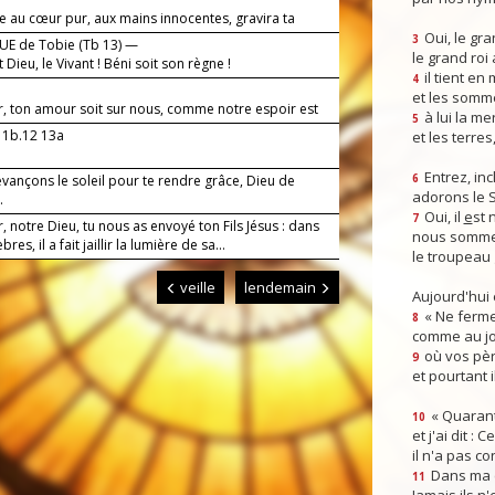
 au cœur pur, aux mains innocentes, gravira ta
e, Seigneur.
Oui, le gra
3
E de Tobie (Tb 13) —
le grand roi
t Dieu, le Vivant ! Béni soit son règne !
il tient en
4
et les somm
r, ton amour soit sur nous, comme notre espoir est
à lui la mer
5
11b.12 13a
et les terres
Entrez, inc
vançons le soleil pour te rendre grâce, Dieu de
6
adorons le 
.
Oui, il
e
st 
7
, notre Dieu, tu nous as envoyé ton Fils Jésus : dans
nous somme
res, il a fait jaillir la lumière de sa...
le troupeau 
veille
lendemain
Aujourd'hui
« Ne ferme
8
comme au jou
où vos pèr
9
et pourtant i
« Quarant
10
et j'ai dit :
il n'a pas co
Dans ma co
11