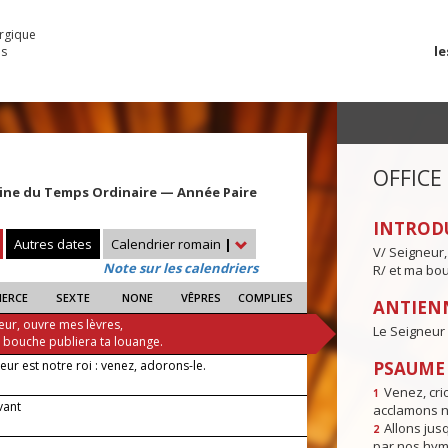
urgique
le
es
OFFICE
ine du Temps Ordinaire — Année Paire
INTROD
Autres dates
Calendrier romain
|
V/ Seigneur,
Note sur les calendriers
R/ et ma bou
IERCE
SEXTE
NONE
VÊPRES
COMPLIES
ANTIENN
eur, ouvre mes lèvres,
Le Seigneur 
a bouche publiera ta louange.
eur est notre roi : venez, adorons-le.
PSAUME I
Venez, crio
1
evant
acclamons n
Allons jusq
2
par nos hym