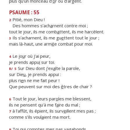
plus qu’un monceau d’
o
r ou d’argent.
PSAUME : 55
Pitié, mon Dieu !
2
Des hommes s’ach
a
rnent contre moi ;
tout le jour, ils me comb
a
ttent, ils me harcèlent.
Ils s’acharnent, ils me gu
e
ttent tout le jour ;
3
mais là-haut, une arm
é
e combat pour moi.
Le jo
u
r où j’ai peur,
4
je prends appu
i
sur toi.
Sur Dieu dont j’ex
a
lte la parole,
R/
5
sur Die
u
, je prends appui :
plus ri
e
n ne me fait peur !
Que peuvent sur moi des
ê
tres de chair ?
Tout le jour, leurs par
o
les me blessent,
6
ils ne pensent qu’à me f
a
ire du mal ;
à l’affût, ils épient, ils surv
e
illent mes pas ;
7
comme s’ils voul
a
ient ma mort.
Toi qui comptes mes p
a
s vagabonds,
9