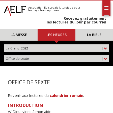
L'AELF
S'abonner
Association Épiscopale Liturgique
pour
les pays Francophones
Calendrier
Recevez gratuitement
Contact
les lectures du jour par courriel
LA MESSE
LES HEURES
LA BIBLE
Le
6 janv. 2022
|
Office de sexte
|
OFFICE DE SEXTE
Revenir aux lectures du
calendrier romain
.
INTRODUCTION
V/ Dieu, viens à mon aide,