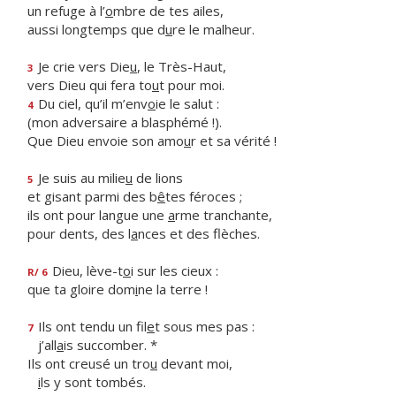
un refuge à l’
o
mbre de tes ailes,
aussi longtemps que d
u
re le malheur.
Je crie vers Die
u
, le Très-Haut,
3
vers Dieu qui fera to
u
t pour moi.
Du ciel, qu’il m’env
o
ie le salut :
4
(mon adversaire a blasphémé !).
Que Dieu envoie son amo
u
r et sa vérité !
Je suis au milie
u
de lions
5
et gisant parmi des b
ê
tes féroces ;
ils ont pour langue une
a
rme tranchante,
pour dents, des l
a
nces et des flèches.
Dieu, lève-t
o
i sur les cieux :
R/ 6
que ta gloire dom
i
ne la terre !
Ils ont tendu un fil
e
t sous mes pas :
7
j’all
a
is succomber. *
Ils ont creusé un tro
u
devant moi,
i
ls y sont tombés.