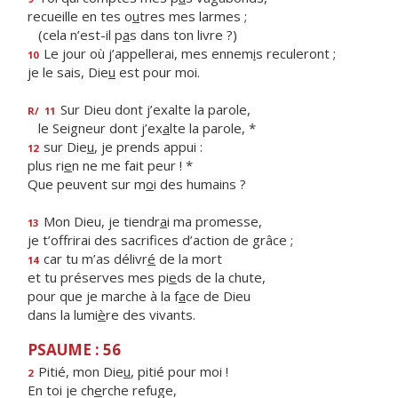
recueille en tes o
u
tres mes larmes ;
(cela n’est-il p
a
s dans ton livre ?)
Le jour où j’appellerai, mes ennem
i
s reculeront ;
10
je le sais, Die
u
est pour moi.
Sur Dieu dont j’exalte la parole,
R/
11
le Seigneur dont j’ex
a
lte la parole, *
sur Die
u
, je prends appui :
12
plus ri
e
n ne me fait peur ! *
Que peuvent sur m
o
i des humains ?
Mon Dieu, je tiendr
a
i ma promesse,
13
je t’offrirai des sacrif
ces d’action de grâce ;
car tu m’as délivr
é
de la mort
14
et tu préserves mes pi
e
ds de la chute,
pour que je marche à la f
a
ce de Dieu
dans la lumi
è
re des vivants.
PSAUME : 56
Pitié, mon Die
u
, pitié pour moi !
2
En toi je ch
e
rche refuge,