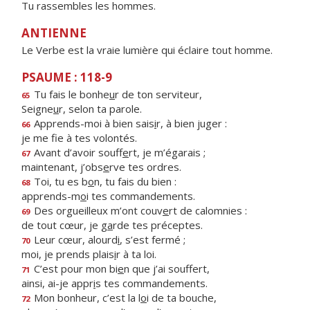
Tu rassembles les hommes.
ANTIENNE
Le Verbe est la vraie lumière qui éclaire tout homme.
PSAUME : 118-9
Tu fais le bonhe
u
r de ton serviteur,
65
Seigne
u
r, selon ta parole.
Apprends-moi à bien sais
i
r, à bien juger :
66
je me f
e à tes volontés.
Avant d’avoir souff
e
rt, je m’égarais ;
67
maintenant, j’obs
e
rve tes ordres.
Toi, tu es b
o
n, tu fais du bien :
68
apprends-m
o
i tes commandements.
Des orgueilleux m’ont couv
e
rt de calomnies :
69
de tout cœur, je g
a
rde tes préceptes.
Leur cœur, alourd
i
, s’est fermé ;
70
moi, je prends plais
i
r à ta loi.
C’est pour mon bi
e
n que j’ai souffert,
71
ainsi, ai-je appr
i
s tes commandements.
Mon bonheur, c’est la l
o
i de ta bouche,
72