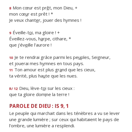
Mon cœur est pr
ê
t, mon Dieu, +
8
mon cœ
u
r est prêt ! *
Je veux chant
e
r, jouer des hymnes !
Éveille-t
o
i, ma gloire ! +
9
Éveillez-vous, h
a
rpe, cithare, *
que j’év
e
ille l’aurore !
Je te rendrai grâce parmi les pe
u
ples, Seigneur,
10
et jouerai mes h
y
mnes en tous pays.
Ton amour est plus gr
a
nd que les cieux,
11
ta vérité, plus ha
u
te que les nues.
Dieu, lève-t
o
i sur les cieux :
R/ 12
que ta gloire dom
i
ne la terre !
PAROLE DE DIEU : IS 9, 1
Le peuple qui marchait dans les ténèbres a vu se lever
une grande lumière ; sur ceux qui habitaient le pays de
l’ombre, une lumière a resplendi.