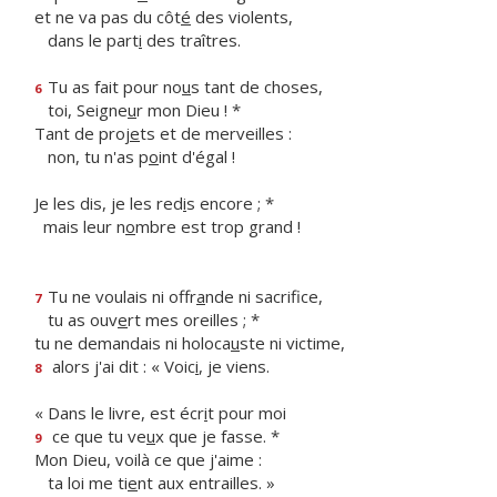
et ne va pas du côt
é
des violents,
dans le part
i
des traîtres.
Tu as fait pour no
u
s tant de choses,
6
toi, Seigne
u
r mon Dieu ! *
Tant de proj
e
ts et de merveilles :
non, tu n'as p
o
int d'égal !
Je les dis, je les red
i
s encore ; *
mais leur n
o
mbre est trop grand !
Tu ne voulais ni offr
a
nde ni sacrifice,
7
tu as ouv
e
rt mes oreilles ; *
tu ne demandais ni holoca
u
ste ni victime,
alors j'ai dit : « Voic
i
, je viens.
8
« Dans le livre, est écr
i
t pour moi
ce que tu ve
u
x que je fasse. *
9
Mon Dieu, voilà ce que j'aime :
ta loi me ti
e
nt aux entrailles. »