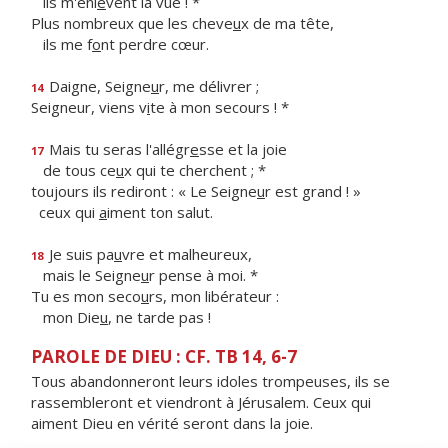
ils m'enl
è
vent la vue ! *
Plus nombreux que les cheve
u
x de ma tête,
ils me f
o
nt perdre cœur.
Daigne, Seigne
u
r, me délivrer ;
14
Seigneur, viens v
i
te à mon secours ! *
Mais tu seras l'allégr
e
sse et la joie
17
de tous ce
u
x qui te cherchent ; *
toujours ils rediront : « Le Seigne
u
r est grand ! »
ceux qui
a
iment ton salut.
Je suis pa
u
vre et malheureux,
18
mais le Seigne
u
r pense à moi. *
Tu es mon seco
u
rs, mon libérateur :
mon Die
u
, ne tarde pas !
PAROLE DE DIEU : CF. TB 14, 6-7
Tous abandonneront leurs idoles trompeuses, ils se
rassembleront et viendront à Jérusalem. Ceux qui
aiment Dieu en vérité seront dans la joie.