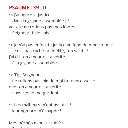
PSAUME : 39 - II
J'ann
o
nce la justice
10
dans la gr
a
nde assemblée ; *
vois, je ne retiens p
a
s mes lèvres,
Seigne
u
r, tu le sais.
Je n'ai pas enfoui ta justice au f
o
nd de mon cœur, +
11
je n'ai pas caché ta fidélit
é
, ton salut ; *
j'ai dit ton amo
u
r et ta vérité
à la gr
a
nde assemblée.
T
o
i, Seigneur,
12
ne retiens pas loin de m
o
i ta tendresse ; *
que ton amo
u
r et ta vérité
sans c
e
sse me gardent !
Les malhe
u
rs m'ont assailli : *
13
leur n
o
mbre m'échappe !
Mes péch
é
s m'ont accablé :