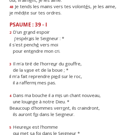
oui, vraim
e
nt, je les aime.
Je tends les mains vers tes volont
é
s, je les aime,
48
je méd
i
te sur tes ordres.
PSAUME : 39 - I
D'un gr
a
nd espoir
2
j'espér
a
is le Seigneur : *
il s'est pench
é
vers moi
pour ent
e
ndre mon cri.
Il m'a tiré de l'horre
u
r du gouffre,
3
de la v
a
se et de la boue ; *
il m'a fait reprendre pi
e
d sur le roc,
il a rafferm
i
mes pas.
Dans ma bouche il a m
i
s un chant nouveau,
4
une lou
a
nge à notre Dieu. *
Beaucoup d'hommes verr
o
nt, ils craindront,
ils auront f
o
i dans le Seigneur.
Heure
u
x est l'homme
5
qui met sa f
o
i dans le Seigneur *