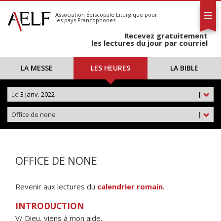
L'AELF
S'abonner
Association Épiscopale Liturgique
pour
les pays Francophones
Calendrier
Recevez gratuitement
Contact
les lectures du jour par courriel
LA MESSE
LES HEURES
LA BIBLE
Le
3 janv. 2022
|
Office de none
|
OFFICE DE NONE
Revenir aux lectures du
calendrier romain
.
INTRODUCTION
V/ Dieu, viens à mon aide,