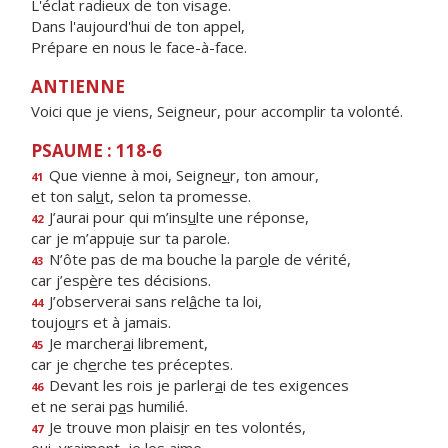
L'éclat radieux de ton visage.
Dans l'aujourd'hui de ton appel,
Prépare en nous le face-à-face.
ANTIENNE
Voici que je viens, Seigneur, pour accomplir ta volonté.
PSAUME : 118-6
Que vienne à moi, Seigne
u
r, ton amour,
41
et ton sal
u
t, selon ta promesse.
J’aurai pour qui m’ins
u
lte une réponse,
42
car je m’appu
i
e sur ta parole.
N’ôte pas de ma bouche la par
o
le de vérité,
43
car j’esp
è
re tes décisions.
J’observerai sans rel
â
che ta loi,
44
toujo
u
rs et à jamais.
Je marcher
a
i librement,
45
car je ch
e
rche tes préceptes.
Devant les rois je parler
a
i de tes exigences
46
et ne serai p
a
s humilié.
Je trouve mon plais
i
r en tes volontés,
47