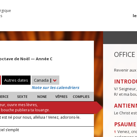
urgique
le
es
OFFICE
'octave de Noël — Année C
Revenir aux
Autres dates
Canada
|
INTROD
Note sur les calendriers
V/ Seigneur,
R/ et ma bou
IERCE
SEXTE
NONE
VÊPRES
COMPLIES
eur, ouvre mes lèvres,
ANTIENN
a bouche publiera ta louange.
Le Christ es
t est né pour nous, alléluia ! Venez, adorons-le.
PSAUME I
ciel s’emplit
Venez, crio
1