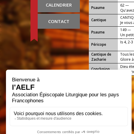
CALENDRIER
62 —
Psaume
Qu'avez
sur la 
CANTIQU
Cantique
qui loua
CONTACT
Je vous 
Sauveur
149 —
Psaume
Un petit
fort, all
Is 4, 2-3
Péricope
Cantique de
Tous les
Zacharie
Gloire à
Dieu éte
Conclusion
l'homme 