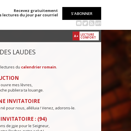
Recevez gratuitement
S'ABONNER
s lectures du jour par courriel
API
LECTURE
A+
CONFORT
 DES LAUDES
 lectures du
calendrier romain
.
UCTION
 ouvre mes lèvres,
che publiera ta louange.
E INVITATOIRE
t né pour nous, alléluia ! Venez, adorons-le.
NVITATOIRE : (94)
ns de j
o
ie pour le Seigneur,