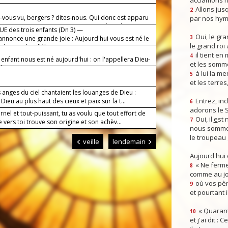
acclamons n
Allons jusq
2
-vous vu, bergers ? dites-nous. Qui donc est apparu
par nos hym
terre ? — Nous avons vu un nouveau-né, et des anges
E des trois enfants (Dn 3) —
ient le Seigneur, alléluia.
Oui, le gra
annonce une grande joie : Aujourd'hui vous est né le
3
le grand roi
 du monde, alléluia.
il tient en
4
 enfant nous est né aujourd'hui : on l'appellera Dieu-
et les somm
éluia.
à lui la mer
5
et les terres
 anges du ciel chantaient les louanges de Dieu :
Entrez, inc
 Dieu au plus haut des cieux et paix sur la t...
6
adorons le 
rnel et tout-puissant, tu as voulu que tout effort de
Oui, il
e
st 
7
vers toi trouve son origine et son achèv...
nous somme
le troupeau 
veille
lendemain
Aujourd'hui
« Ne ferme
8
comme au jou
où vos pèr
9
et pourtant i
« Quarant
10
et j'ai dit :