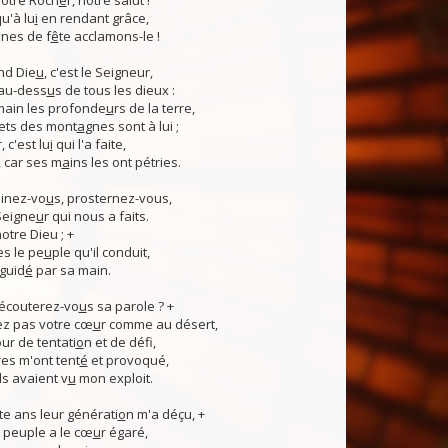
otre Roch
e
r, notre salut !
u'à lu
i
en rendant grâce,
nes de f
ê
te acclamons-le !
nd Die
u
, c'est le Seigneur,
 au-dess
u
s de tous les dieux :
 main les profonde
u
rs de la terre,
ets des mont
a
gnes sont à lui ;
, c'est lu
i
qui l'a faite,
, car ses m
a
ins les ont pétries.
linez-vo
u
s, prosternez-vous,
Seigne
u
r qui nous a faits.
notre Dieu ; +
s le pe
u
ple qu'il conduit,
guid
é
par sa main.
 écouterez-vo
u
s sa parole ? +
z pas votre cœ
u
r comme au désert,
r de tentati
o
n et de défi,
es m'ont tent
é
et provoqué,
ls avaient v
u
mon exploit.
e ans leur générati
o
n m'a déçu, +
 Ce peuple a le cœ
u
r égaré,