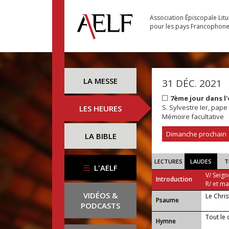
Association Épiscopale Lit
pour les pays Francophon
LA MESSE
31 DÉC. 2021
7ème jour dans l
S. Sylvestre Ier, pape
LES HEURES
Mémoire facultative
Dimanche prochain
LA BIBLE
LECTURES
LAUDES
T
L'AELF
V/ Seign
Introduction
R/ et m
VIDÉOS &
Le Chris
Psaume
PODCASTS
Tout le 
Hymne