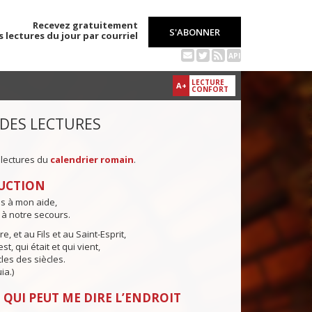
Recevez gratuitement
S'ABONNER
s lectures du jour par courriel
API
LECTURE
A+
CONFORT
 DES LECTURES
 lectures du
calendrier romain
.
UCTION
ns à mon aide,
 à notre secours.
e, et au Fils et au Saint-Esprit,
st, qui était et qui vient,
cles des siècles.
ia.)
 QUI PEUT ME DIRE L’ENDROIT