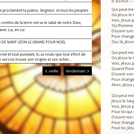
N. Berthet —
Qui peut me 
x proclament ta justice, Seigneur, et tous les peuples
Où Jésus le C
a gloire.
Vois, Jésus
 confins de la terre ont vu le salut de notre Dieu,
Où l’homme
 avec Lui, en Lui
D’ouvrir son
Pour changer
Oui, là, Jés
 DE SAINT LÉON LE GRAND POUR NOËL
Qui peut me 
rnel et tout-puissant, tu as voulu que tout effort de
Où Jésus le C
vers toi trouve son origine et son achèv...
Vois, Jésus
Quand l’ho
veille
lendemain
D’ouvrir son
Pour changer
Alors, Jésus
Qui peut me
Jésus le Sei
Vois, Jésus
Pour toi qu
D’ouvrir ton
Pour changer
Pour toi, Jé