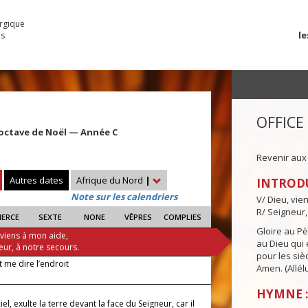
urgique
le
es
OFFICE
'octave de Noël — Année C
Revenir aux
Autres dates
Afrique du Nord
|
INTROD
Note sur les calendriers
V/ Dieu, vie
R/ Seigneur,
IERCE
SEXTE
NONE
VÊPRES
COMPLIES
Gloire au Pèr
 viens à mon aide,
au Dieu qui e
eur, à notre secours.
pour les siè
 me dire l’endroit
Amen. (Allélu
HYMNE :
ciel, exulte la terre devant la face du Seigneur, car il