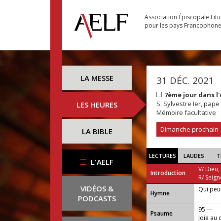
Association Épiscopale Lit
pour les pays Francophon
LA MESSE
31 DÉC. 2021
7ème jour dans l
S. Sylvestre Ier, pape
LES HEURES
Mémoire facultative
Dimanche prochain
LA BIBLE
LECTURES
LAUDES
T
L'AELF
V/ Dieu,
Introduction
R/ Seign
VIDÉOS &
Qui peut
...
Hymne
PODCASTS
95 —
Psaume
Joie au 