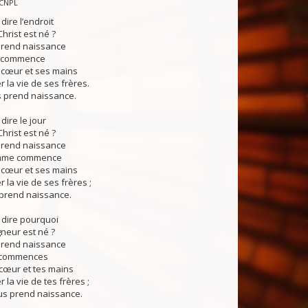
 CNPL
dire l’endroit
hrist est né ?
 prend naissance
 commence
 cœur et ses mains
 la vie de ses frères.
us prend naissance.
dire le jour
hrist est né ?
 prend naissance
mme commence
 cœur et ses mains
 la vie de ses frères ;
 prend naissance.
 dire pourquoi
gneur est né ?
 prend naissance
i commences
 cœur et tes mains
 la vie de tes frères ;
sus prend naissance.