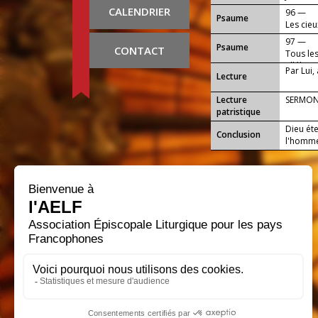
vient.
CALENDRIER
96 —
Psaume
Les cieu
voient t
97 —
Psaume
CONTACT
Tous les
alléluia.
Par Lui,
Lecture
Lecture
SERMON
patristique
Dieu éte
Conclusion
l'homme 