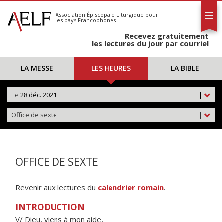
L'AELF
S'abonner
Association Épiscopale Liturgique
pour
les pays Francophones
Calendrier
Recevez gratuitement
Contact
les lectures du jour par courriel
LA MESSE
LES HEURES
LA BIBLE
Le
28 déc. 2021
|
Office de sexte
|
OFFICE DE SEXTE
Revenir aux lectures du
calendrier romain
.
INTRODUCTION
V/ Dieu, viens à mon aide,