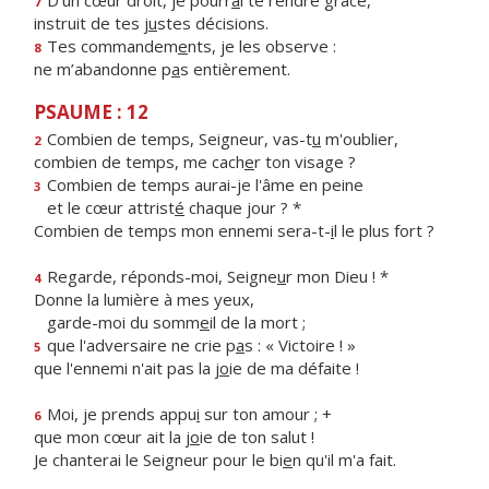
D’un cœur droit, je pourr
a
i te rendre grâce,
7
instruit de tes j
u
stes décisions.
Tes commandem
e
nts, je les observe :
8
ne m’abandonne p
a
s entièrement.
PSAUME : 12
Combien de temps, Seigneur, vas-t
u
m'oublier,
2
combien de temps, me cach
e
r ton visage ?
Combien de temps aurai-je l'âme en peine
3
et le cœur attrist
é
chaque jour ? *
Combien de temps mon ennemi sera-t-
i
l le plus fort ?
Regarde, réponds-moi, Seigne
u
r mon Dieu ! *
4
Donne la lumière à mes yeux,
garde-moi du somm
e
il de la mort ;
que l'adversaire ne crie p
a
s : « Victoire ! »
5
que l'ennemi n'ait pas la j
o
ie de ma défaite !
Moi, je prends appu
i
sur ton amour ; +
6
que mon cœur ait la j
o
ie de ton salut !
Je chanterai le Seigneur pour le bi
e
n qu'il m'a fait.