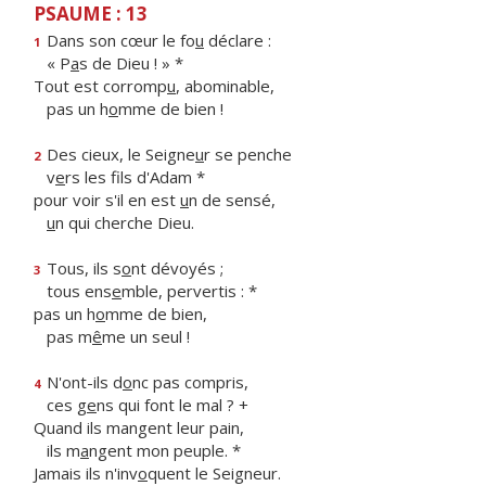
PSAUME : 13
Dans son cœur le fo
u
déclare :
1
« P
a
s de Dieu ! » *
Tout est corromp
u
, abominable,
pas un h
o
mme de bien !
Des cieux, le Seigne
u
r se penche
2
v
e
rs les fils d'Adam *
pour voir s'il en est
u
n de sensé,
u
n qui cherche Dieu.
Tous, ils s
o
nt dévoyés ;
3
tous ens
e
mble, pervertis : *
pas un h
o
mme de bien,
pas m
ê
me un seul !
N'ont-ils d
o
nc pas compris,
4
ces g
e
ns qui font le mal ? +
Quand ils mangent leur pain,
ils m
a
ngent mon peuple. *
Jamais ils n'inv
o
quent le Seigneur.