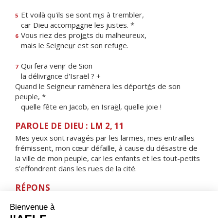
Et voilà qu'ils se sont m
i
s à trembler,
5
car Dieu accomp
a
gne les justes. *
Vous riez des proj
e
ts du malheureux,
6
mais le Seigne
u
r est son refuge.
Qui fera ven
i
r de Sion
7
la délivr
a
nce d'Israël ? +
Quand le Seigneur ramènera les déport
é
s de son
peuple, *
quelle fête en Jacob, en Isra
ë
l, quelle joie !
PAROLE DE DIEU : LM 2, 11
Mes yeux sont ravagés par les larmes, mes entrailles
frémissent, mon cœur défaille, à cause du désastre de
la ville de mon peuple, car les enfants et les tout-petits
s’effondrent dans les rues de la cité.
RÉPONS
V/ Les justes vivront éternellement,
leur récompense est auprès du Seigneur.