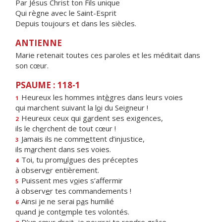
Par Jésus Christ ton Fils unique
Qui règne avec le Saint-Esprit
Depuis toujours et dans les siècles.
ANTIENNE
Marie retenait toutes ces paroles et les méditait dans
son cœur.
PSAUME : 118-1
Heureux les hommes int
è
gres dans leurs voies
1
qui marchent suivant la l
o
i du Seigneur !
Heureux ceux qui g
a
rdent ses exigences,
2
ils le ch
e
rchent de tout cœur !
Jamais ils ne comm
e
ttent d’injustice,
3
ils m
a
rchent dans ses voies.
Toi, tu prom
u
lgues des préceptes
4
à observ
e
r entièrement.
Puissent mes v
o
ies s’affermir
5
à observ
e
r tes commandements !
Ainsi je ne serai p
a
s humilié
6
quand je cont
e
mple tes volontés.