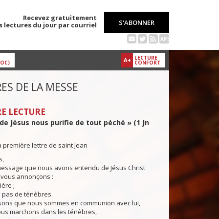
Recevez gratuitement
S'ABONNER
s lectures du jour par courriel
API
LECTURE
A+
DOC)
CONFORT
ES DE LA MESSE
E LECTURE
de Jésus nous purifie de tout péché » (1 Jn
a première lettre de saint Jean
,
message que nous avons entendu de Jésus Christ
 vous annonçons :
ière ;
y a pas de ténèbres.
ons que nous sommes en communion avec lui,
ous marchons dans les ténèbres,