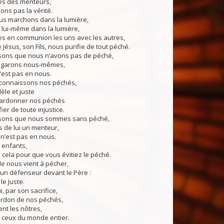
s des menteurs,
ons pas la vérité.
s marchons dans la lumière,
 lui-même dans la lumière,
 en communion les uns avec les autres,
 Jésus, son Fils, nous purifie de tout péché.
ons que nous n’avons pas de péché,
égarons nous-mêmes,
n’est pas en nous.
connaissons nos péchés,
dèle et juste
pardonner nos péchés
ier de toute injustice.
sons que nous sommes sans péché,
 de lui un menteur,
 n’est pas en nous.
enfants,
s cela pour que vous évitiez le péché.
 de nous vient à pécher,
un défenseur devant le Père :
le Juste.
, par son sacrifice,
ardon de nos péchés,
nt les nôtres,
 ceux du monde entier.