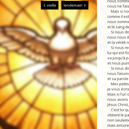
nous somme
veille
lendemain
nous ne fais
Mais si nou
comme il est
nous sommes
et le sang de
Si nous dis
nous nous 
et la vérité 
Si nous re
lui qui est fi
va jusqu’à 
et nous purif
Si nous di
nous faisons
et sa parole
Mes petits 
je vous écri
Mais si l’un
nous avons 
Jésus Christ, 
C’est lui qui
obtient le p
non seuleme
mais encore