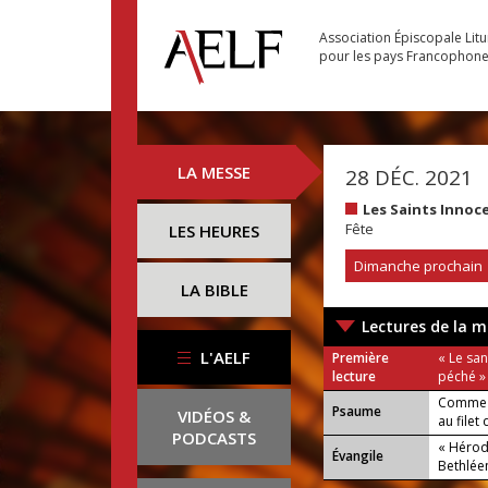
Association Épiscopale Lit
pour les pays Francophon
LA MESSE
28 DÉC. 2021
Les Saints Innoc
Fête
LES HEURES
Dimanche prochain
LA BIBLE
Lectures de la m
L'AELF
Première
« Le san
lecture
péché »
Comme u
Psaume
VIDÉOS &
au filet
PODCASTS
« Hérod
Évangile
Bethlée