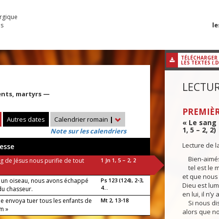
urgique
le
es
TÉLÉCHARGER
LES TEXTES (.
LECTUR
ents, martyrs —
PREMIÈR
Autres dates
Calendrier romain
|
« Le sang 
1, 5 – 2, 2)
Note sur les calendriers
Lecture de l
esse
Bien-aimés
g de Jésus nous purifie de tout
1 Jn 1, 5 – 2, 2
tel est le 
et que nous
n oiseau, nous avons échappé
Ps 123 (124), 2-3,
Dieu est lum
4...
 du chasseur.
en lui, il n’
e envoya tuer tous les enfants de
Mt 2, 13-18
Si nous dis
m »
alors que n