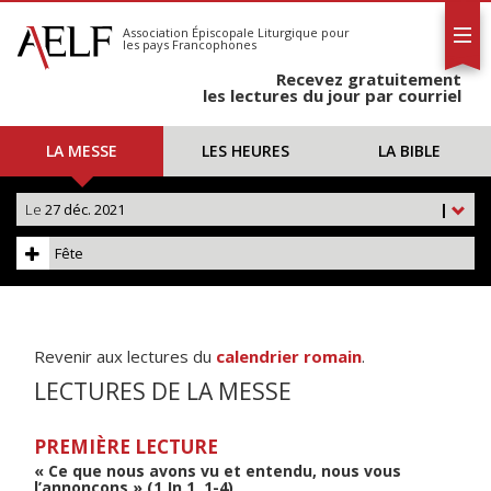
L'AELF
S'abonner
Association Épiscopale Liturgique
pour
les pays Francophones
Calendrier
Recevez gratuitement
Contact
les lectures du jour par courriel
LA MESSE
LES HEURES
LA BIBLE
Le
27 déc. 2021
|
Fête
Revenir aux lectures du
calendrier romain
.
LECTURES DE LA MESSE
PREMIÈRE LECTURE
« Ce que nous avons vu et entendu, nous vous
l’annonçons » (1 Jn 1, 1-4)