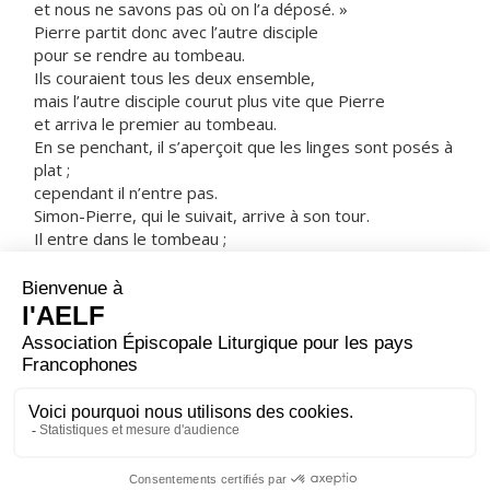
et nous ne savons pas où on l’a déposé. »
Pierre partit donc avec l’autre disciple
pour se rendre au tombeau.
Ils couraient tous les deux ensemble,
mais l’autre disciple courut plus vite que Pierre
et arriva le premier au tombeau.
En se penchant, il s’aperçoit que les linges sont posés à
plat ;
cependant il n’entre pas.
Simon-Pierre, qui le suivait, arrive à son tour.
Il entre dans le tombeau ;
il aperçoit les linges, posés à plat,
ainsi que le suaire qui avait entouré la tête de Jésus,
non pas posé avec les linges,
mais roulé à part à sa place.
C’est alors qu’entra l’autre disciple,
lui qui était arrivé le premier au tombeau.
Il vit, et il crut.
– Acclamons la Parole de Dieu.